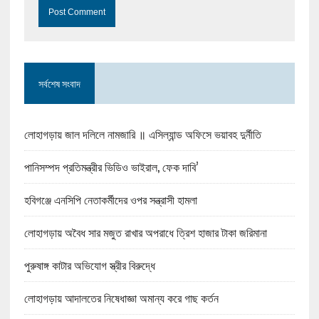
সর্বশেষ সংবাদ
লোহাগড়ায় জাল দলিলে নামজারি ॥ এসিল্যান্ড অফিসে ভয়াবহ দুর্নীতি
পানিসম্পদ প্রতিমন্ত্রীর ভিডিও ভাইরাল, ফেক দাবি’
হবিগঞ্জে এনসিপি নেতাকর্মীদের ওপর সন্ত্রাসী হামলা
লোহাগড়ায় অবৈধ সার মজুত রাখার অপরাধে ত্রিশ হাজার টাকা জরিমানা
পুরুষাঙ্গ কাটার অভিযোগ স্ত্রীর বিরুদ্ধে
লোহাগড়ায় আদালতের নিষেধাজ্ঞা অমান্য করে গাছ কর্তন