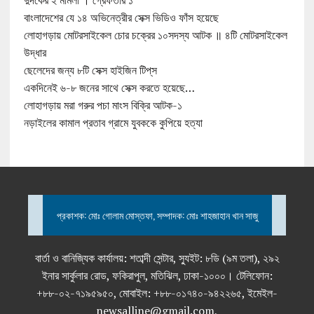
দুদকের ২ মামলা । গ্রেফতার ১
বাংলাদেশের যে ১৪ অভিনেত্রীর সেক্স ভিডিও ফাঁস হয়েছে
লোহাগড়ায় মোটরসাইকেল চোর চক্রের ১০সদস্য আটক ॥ ৪টি মোটরসাইকেল
উদ্ধার
ছেলেদের জন্য ৮টি সেক্স হাইজিন টিপ্‌স
একদিনেই ৬-৮ জনের সাথে সেক্স করতে হয়েছে…
লোহাগড়ায় মরা গরুর পচা মাংস বিক্রি আটক-১
নড়াইলের কামাল প্রতাব গ্রামে যুবককে কুপিয়ে হত্যা
প্রকাশক: মোঃ গোলাম মোস্তফা, সম্পাদক: মোঃ শাহজাহান খান সাজু
বার্তা ও বানিজ্যিক কার্যালয়: শতাব্দী সেন্টার, স্যুইট: ৮ডি (৯ম তলা), ২৯২
ইনার সার্কুলার রোড, ফকিরাপুল, মতিঝিল, ঢাকা-১০০০। টেলিফোন:
+৮৮-০২-৭১৯৫৯৫০, মোবাইল: +৮৮-০১৭৪০-৯৪২২৬৫, ইমেইল-
newsalline@gmail.com,