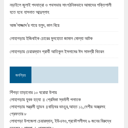
নড়াইলে জুলাই পদযাত্রা ও পথসভায় সাংগঠনিকভাবে আমাদের শক্তিশালী
হতে হবে: হাসনাত আব্দুল্লাহ
আজ‘সাজ্জাদ’র গায়ে হলুদ, কাল বিয়ে
লোহাগড়ায় ইজিবাইক চোরের মুলহোতা জামাল মোল্যা আটক
লোহাগড়ায় চেয়ারম্যান প্রার্থী আতিকুল ইসলামের ঈদ সামগ্রী বিতরন
জনপ্রিয়
পিঁপড়া তাড়ানোর ১০ ঘরোয়া উপায়
লোহাগড়ায় যুবক হত্যা ॥ প্রেমিকা স্বর্নালী পলাতক
লোহাগড়ায় সন্ত্রসী তান্ডব ॥বাড়িঘর ভাংচুর,আহত ১১,দেশীয় অস্ত্রসহ
গ্রেফতার ৮
লোহাগড়া উপজেলা চেয়ারম্যান, ইউএনও,প্রকৌশলীসহ ৬ জনের বিরুদ্ধে