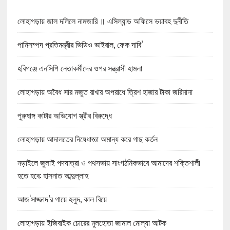
লোহাগড়ায় জাল দলিলে নামজারি ॥ এসিল্যান্ড অফিসে ভয়াবহ দুর্নীতি
পানিসম্পদ প্রতিমন্ত্রীর ভিডিও ভাইরাল, ফেক দাবি’
হবিগঞ্জে এনসিপি নেতাকর্মীদের ওপর সন্ত্রাসী হামলা
লোহাগড়ায় অবৈধ সার মজুত রাখার অপরাধে ত্রিশ হাজার টাকা জরিমানা
পুরুষাঙ্গ কাটার অভিযোগ স্ত্রীর বিরুদ্ধে
লোহাগড়ায় আদালতের নিষেধাজ্ঞা অমান্য করে গাছ কর্তন
নড়াইলে জুলাই পদযাত্রা ও পথসভায় সাংগঠনিকভাবে আমাদের শক্তিশালী
হতে হবে: হাসনাত আব্দুল্লাহ
আজ‘সাজ্জাদ’র গায়ে হলুদ, কাল বিয়ে
লোহাগড়ায় ইজিবাইক চোরের মুলহোতা জামাল মোল্যা আটক