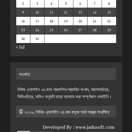
2
3
4
5
6
7
8
9
10
11
12
13
14
15
16
17
18
19
20
21
22
23
24
25
26
27
28
29
30
31
« Jul
সতর্কতা
নিউজ এ্যালাইন ২৪.কমে প্রকাশিত/প্রচারিত সংবাদ, আলোকচিত্র,
ভিডিওচিত্র, অডিও অনুমতি ছাড়া ব্যবহার করা সম্পূর্ণরূপে বেআইনি।
© ২০১৬, নিউজ এ্যালাইন ২৪.কম কতৃক স্বর্ব স্বত্ত্ব সংরক্ষিত
Developed By :
www.jadusoft.com