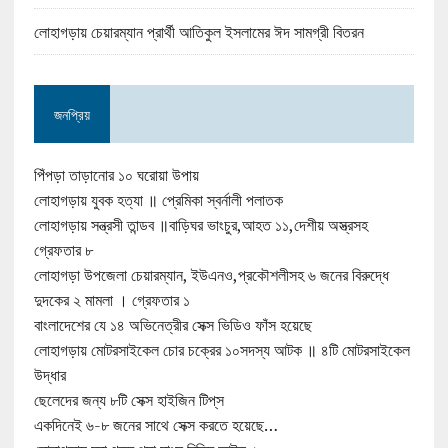
লোহাগড়ায় চেয়ারম্যান প্রার্থী আতিকুল ইসলামের ঈদ সামগ্রী বিতরন
জনপ্রিয়
পিঁপড়া তাড়ানোর ১০ ঘরোয়া উপায়
লোহাগড়ায় যুবক হত্যা ॥ প্রেমিকা স্বর্নালী পলাতক
লোহাগড়ায় সন্ত্রসী তান্ডব ॥বাড়িঘর ভাংচুর,আহত ১১,দেশীয় অস্ত্রসহ
গ্রেফতার ৮
লোহাগড়া উপজেলা চেয়ারম্যান, ইউএনও,প্রকৌশলীসহ ৬ জনের বিরুদ্ধে
দুদকের ২ মামলা । গ্রেফতার ১
বাংলাদেশের যে ১৪ অভিনেত্রীর সেক্স ভিডিও ফাঁস হয়েছে
লোহাগড়ায় মোটরসাইকেল চোর চক্রের ১০সদস্য আটক ॥ ৪টি মোটরসাইকেল
উদ্ধার
ছেলেদের জন্য ৮টি সেক্স হাইজিন টিপ্‌স
একদিনেই ৬-৮ জনের সাথে সেক্স করতে হয়েছে…