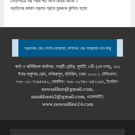
লোহাগড়ায় মরা গরুর পচা মাংস বিক্রি আটক-১
নড়াইলের কামাল প্রতাব গ্রামে যুবককে কুপিয়ে হত্যা
প্রকাশক: মোঃ গোলাম মোস্তফা, সম্পাদক: মোঃ শাহজাহান খান সাজু
বার্তা ও বানিজ্যিক কার্যালয়: শতাব্দী সেন্টার, স্যুইট: ৮ডি (৯ম তলা), ২৯২
ইনার সার্কুলার রোড, ফকিরাপুল, মতিঝিল, ঢাকা-১০০০। টেলিফোন:
+৮৮-০২-৭১৯৫৯৫০, মোবাইল: +৮৮-০১৭৪০-৯৪২২৬৫, ইমেইল-
newsalline@gmail.com,
sazukhan62@gmail.com, ওয়েবসাইট:
www.newsalline24.com