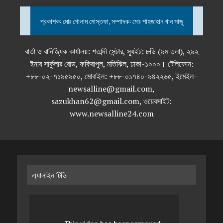
প্রকাশক: মোঃ গোলাম মোস্তফা, সম্পাদক: মোঃ শাহজাহান খান সাজু
বার্তা ও বানিজ্যিক কার্যালয়: শতাব্দী সেন্টার, স্যুইট: ৮ডি (৯ম তলা), ২৯২
ইনার সার্কুলার রোড, ফকিরাপুল, মতিঝিল, ঢাকা-১০০০। টেলিফোন:
+৮৮-০২-৭১৯৫৯৫০, মোবাইল: +৮৮-০১৭৪০-৯৪২২৬৫, ইমেইল-
newsalline@gmail.com,
sazukhan62@gmail.com, ওয়েবসাইট:
www.newsalline24.com
এ্যালাইন টিভি