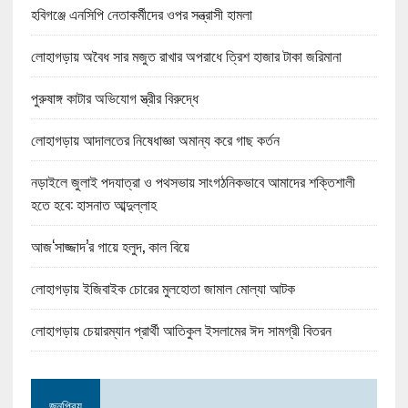
হবিগঞ্জে এনসিপি নেতাকর্মীদের ওপর সন্ত্রাসী হামলা
লোহাগড়ায় অবৈধ সার মজুত রাখার অপরাধে ত্রিশ হাজার টাকা জরিমানা
পুরুষাঙ্গ কাটার অভিযোগ স্ত্রীর বিরুদ্ধে
লোহাগড়ায় আদালতের নিষেধাজ্ঞা অমান্য করে গাছ কর্তন
নড়াইলে জুলাই পদযাত্রা ও পথসভায় সাংগঠনিকভাবে আমাদের শক্তিশালী
হতে হবে: হাসনাত আব্দুল্লাহ
আজ‘সাজ্জাদ’র গায়ে হলুদ, কাল বিয়ে
লোহাগড়ায় ইজিবাইক চোরের মুলহোতা জামাল মোল্যা আটক
লোহাগড়ায় চেয়ারম্যান প্রার্থী আতিকুল ইসলামের ঈদ সামগ্রী বিতরন
জনপ্রিয়