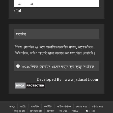
30
31
« Jul
সতর্কতা
নিউজ এ্যালাইন ২৪.কমে প্রকাশিত/প্রচারিত সংবাদ, আলোকচিত্র,
ভিডিওচিত্র, অডিও অনুমতি ছাড়া ব্যবহার করা সম্পূর্ণরূপে বেআইনি।
© ২০১৬, নিউজ এ্যালাইন ২৪.কম কতৃক স্বর্ব স্বত্ত্ব সংরক্ষিত
Developed By :
www.jadusoft.com
প্রচ্ছদ
জাতীয়
রাজনীতি
অর্থনীতি
আইন-আদালত
দেশের খবর
খেলার খবর
বিশ্ব সংবাদ
বিশেষ সংবাদ
বিনোদন
সব খবর
আরও…
ENGLISH