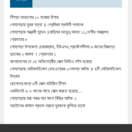
পিঁপড়া তাড়ানোর ১০ ঘরোয়া উপায়
লোহাগড়ায় যুবক হত্যা ॥ প্রেমিকা স্বর্নালী পলাতক
লোহাগড়ায় সন্ত্রসী তান্ডব ॥বাড়িঘর ভাংচুর,আহত ১১,দেশীয় অস্ত্রসহ
গ্রেফতার ৮
লোহাগড়া উপজেলা চেয়ারম্যান, ইউএনও,প্রকৌশলীসহ ৬ জনের বিরুদ্ধে
দুদকের ২ মামলা । গ্রেফতার ১
বাংলাদেশের যে ১৪ অভিনেত্রীর সেক্স ভিডিও ফাঁস হয়েছে
লোহাগড়ায় মোটরসাইকেল চোর চক্রের ১০সদস্য আটক ॥ ৪টি মোটরসাইকেল
উদ্ধার
ছেলেদের জন্য ৮টি সেক্স হাইজিন টিপ্‌স
একদিনেই ৬-৮ জনের সাথে সেক্স করতে হয়েছে…
লোহাগড়ায় মরা গরুর পচা মাংস বিক্রি আটক-১
নড়াইলের কামাল প্রতাব গ্রামে যুবককে কুপিয়ে হত্যা