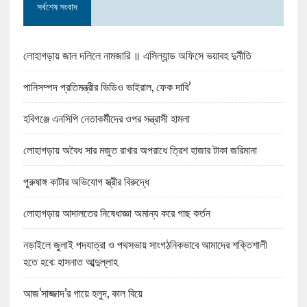
সর্বশেষ সংবাদ
লোহাগড়ায় জাল দলিলে নামজারি ॥ এসিল্যান্ড অফিসে ভয়াবহ দুর্নীতি
পানিসম্পদ প্রতিমন্ত্রীর ভিডিও ভাইরাল, ফেক দাবি’
হবিগঞ্জে এনসিপি নেতাকর্মীদের ওপর সন্ত্রাসী হামলা
লোহাগড়ায় অবৈধ সার মজুত রাখার অপরাধে ত্রিশ হাজার টাকা জরিমানা
পুরুষাঙ্গ কাটার অভিযোগ স্ত্রীর বিরুদ্ধে
লোহাগড়ায় আদালতের নিষেধাজ্ঞা অমান্য করে গাছ কর্তন
নড়াইলে জুলাই পদযাত্রা ও পথসভায় সাংগঠনিকভাবে আমাদের শক্তিশালী
হতে হবে: হাসনাত আব্দুল্লাহ
আজ‘সাজ্জাদ’র গায়ে হলুদ, কাল বিয়ে