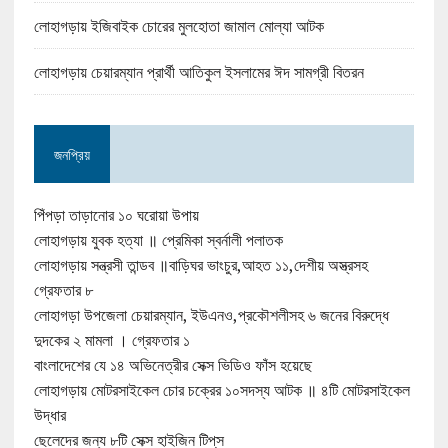
লোহাগড়ায় ইজিবাইক চোরের মুলহোতা জামাল মোল্যা আটক
লোহাগড়ায় চেয়ারম্যান প্রার্থী আতিকুল ইসলামের ঈদ সামগ্রী বিতরন
জনপ্রিয়
পিঁপড়া তাড়ানোর ১০ ঘরোয়া উপায়
লোহাগড়ায় যুবক হত্যা ॥ প্রেমিকা স্বর্নালী পলাতক
লোহাগড়ায় সন্ত্রসী তান্ডব ॥বাড়িঘর ভাংচুর,আহত ১১,দেশীয় অস্ত্রসহ
গ্রেফতার ৮
লোহাগড়া উপজেলা চেয়ারম্যান, ইউএনও,প্রকৌশলীসহ ৬ জনের বিরুদ্ধে
দুদকের ২ মামলা । গ্রেফতার ১
বাংলাদেশের যে ১৪ অভিনেত্রীর সেক্স ভিডিও ফাঁস হয়েছে
লোহাগড়ায় মোটরসাইকেল চোর চক্রের ১০সদস্য আটক ॥ ৪টি মোটরসাইকেল
উদ্ধার
ছেলেদের জন্য ৮টি সেক্স হাইজিন টিপ্‌স