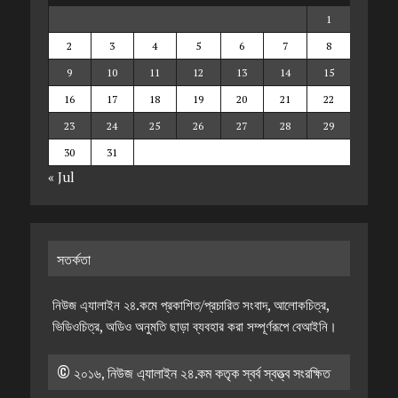
1
2
3
4
5
6
7
8
9
10
11
12
13
14
15
16
17
18
19
20
21
22
23
24
25
26
27
28
29
30
31
« Jul
সতর্কতা
নিউজ এ্যালাইন ২৪.কমে প্রকাশিত/প্রচারিত সংবাদ, আলোকচিত্র,
ভিডিওচিত্র, অডিও অনুমতি ছাড়া ব্যবহার করা সম্পূর্ণরূপে বেআইনি।
© ২০১৬, নিউজ এ্যালাইন ২৪.কম কতৃক স্বর্ব স্বত্ত্ব সংরক্ষিত