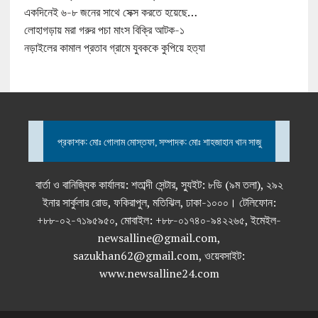
একদিনেই ৬-৮ জনের সাথে সেক্স করতে হয়েছে…
লোহাগড়ায় মরা গরুর পচা মাংস বিক্রি আটক-১
নড়াইলের কামাল প্রতাব গ্রামে যুবককে কুপিয়ে হত্যা
প্রকাশক: মোঃ গোলাম মোস্তফা, সম্পাদক: মোঃ শাহজাহান খান সাজু
বার্তা ও বানিজ্যিক কার্যালয়: শতাব্দী সেন্টার, স্যুইট: ৮ডি (৯ম তলা), ২৯২
ইনার সার্কুলার রোড, ফকিরাপুল, মতিঝিল, ঢাকা-১০০০। টেলিফোন:
+৮৮-০২-৭১৯৫৯৫০, মোবাইল: +৮৮-০১৭৪০-৯৪২২৬৫, ইমেইল-
newsalline@gmail.com,
sazukhan62@gmail.com, ওয়েবসাইট:
www.newsalline24.com