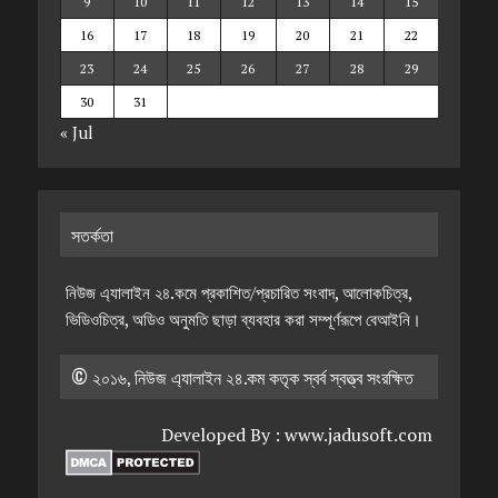
9
10
11
12
13
14
15
16
17
18
19
20
21
22
23
24
25
26
27
28
29
30
31
« Jul
সতর্কতা
নিউজ এ্যালাইন ২৪.কমে প্রকাশিত/প্রচারিত সংবাদ, আলোকচিত্র,
ভিডিওচিত্র, অডিও অনুমতি ছাড়া ব্যবহার করা সম্পূর্ণরূপে বেআইনি।
© ২০১৬, নিউজ এ্যালাইন ২৪.কম কতৃক স্বর্ব স্বত্ত্ব সংরক্ষিত
Developed By :
www.jadusoft.com