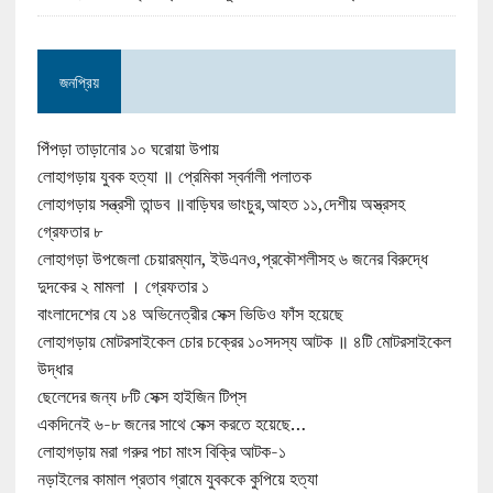
জনপ্রিয়
পিঁপড়া তাড়ানোর ১০ ঘরোয়া উপায়
লোহাগড়ায় যুবক হত্যা ॥ প্রেমিকা স্বর্নালী পলাতক
লোহাগড়ায় সন্ত্রসী তান্ডব ॥বাড়িঘর ভাংচুর,আহত ১১,দেশীয় অস্ত্রসহ
গ্রেফতার ৮
লোহাগড়া উপজেলা চেয়ারম্যান, ইউএনও,প্রকৌশলীসহ ৬ জনের বিরুদ্ধে
দুদকের ২ মামলা । গ্রেফতার ১
বাংলাদেশের যে ১৪ অভিনেত্রীর সেক্স ভিডিও ফাঁস হয়েছে
লোহাগড়ায় মোটরসাইকেল চোর চক্রের ১০সদস্য আটক ॥ ৪টি মোটরসাইকেল
উদ্ধার
ছেলেদের জন্য ৮টি সেক্স হাইজিন টিপ্‌স
একদিনেই ৬-৮ জনের সাথে সেক্স করতে হয়েছে…
লোহাগড়ায় মরা গরুর পচা মাংস বিক্রি আটক-১
নড়াইলের কামাল প্রতাব গ্রামে যুবককে কুপিয়ে হত্যা