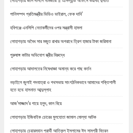
লোহাগড়ায় জাল দলিলে নামজারি ॥ এসিল্যান্ড অফিসে ভয়াবহ দুর্নীতি
পানিসম্পদ প্রতিমন্ত্রীর ভিডিও ভাইরাল, ফেক দাবি’
হবিগঞ্জে এনসিপি নেতাকর্মীদের ওপর সন্ত্রাসী হামলা
লোহাগড়ায় অবৈধ সার মজুত রাখার অপরাধে ত্রিশ হাজার টাকা জরিমানা
পুরুষাঙ্গ কাটার অভিযোগ স্ত্রীর বিরুদ্ধে
লোহাগড়ায় আদালতের নিষেধাজ্ঞা অমান্য করে গাছ কর্তন
নড়াইলে জুলাই পদযাত্রা ও পথসভায় সাংগঠনিকভাবে আমাদের শক্তিশালী
হতে হবে: হাসনাত আব্দুল্লাহ
আজ‘সাজ্জাদ’র গায়ে হলুদ, কাল বিয়ে
লোহাগড়ায় ইজিবাইক চোরের মুলহোতা জামাল মোল্যা আটক
লোহাগড়ায় চেয়ারম্যান প্রার্থী আতিকুল ইসলামের ঈদ সামগ্রী বিতরন