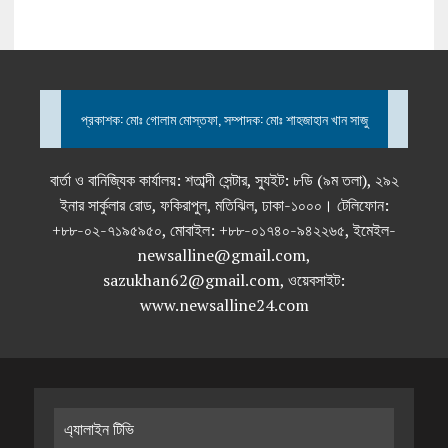
প্রকাশক: মোঃ গোলাম মোস্তফা, সম্পাদক: মোঃ শাহজাহান খান সাজু
বার্তা ও বানিজ্যিক কার্যালয়: শতাব্দী সেন্টার, স্যুইট: ৮ডি (৯ম তলা), ২৯২
ইনার সার্কুলার রোড, ফকিরাপুল, মতিঝিল, ঢাকা-১০০০। টেলিফোন:
+৮৮-০২-৭১৯৫৯৫০, মোবাইল: +৮৮-০১৭৪০-৯৪২২৬৫, ইমেইল-
newsalline@gmail.com,
sazukhan62@gmail.com, ওয়েবসাইট:
www.newsalline24.com
এ্যালাইন টিভি