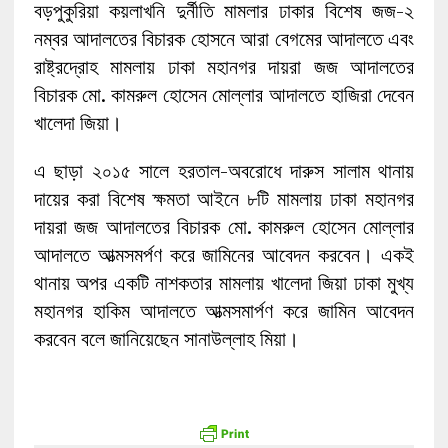
বড়পুকুরিয়া কয়লাখনি দুর্নীতি মামলার ঢাকার বিশেষ জজ-২
নম্বর আদালতের বিচারক হোসনে আরা বেগমের আদালতে এবং
রাষ্ট্রদ্রোহ মামলায় ঢাকা মহানগর দায়রা জজ আদালতের
বিচারক মো. কামরুল হোসেন মোল্লার আদালতে হাজিরা দেবেন
খালেদা জিয়া।
এ ছাড়া ২০১৫ সালে হরতাল-অবরোধে দারুস সালাম থানায়
দায়ের করা বিশেষ ক্ষমতা আইনে ৮টি মামলায় ঢাকা মহানগর
দায়রা জজ আদালতের বিচারক মো. কামরুল হোসেন মোল্লার
আদালতে আত্মসমর্পণ করে জামিনের আবেদন করবেন। একই
থানায় অপর একটি নাশকতার মামলায় খালেদা জিয়া ঢাকা মুখ্য
মহানগর হাকিম আদালতে আত্মসমার্পণ করে জামিন আবেদন
করবেন বলে জানিয়েছেন সানাউল্লাহ মিয়া।