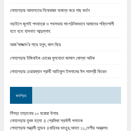
লোহাগড়ায় আদালতের নিষেধাজ্ঞা অমান্য করে গাছ কর্তন
নড়াইলে জুলাই পদযাত্রা ও পথসভায় সাংগঠনিকভাবে আমাদের শক্তিশালী
হতে হবে: হাসনাত আব্দুল্লাহ
আজ‘সাজ্জাদ’র গায়ে হলুদ, কাল বিয়ে
লোহাগড়ায় ইজিবাইক চোরের মুলহোতা জামাল মোল্যা আটক
লোহাগড়ায় চেয়ারম্যান প্রার্থী আতিকুল ইসলামের ঈদ সামগ্রী বিতরন
জনপ্রিয়
পিঁপড়া তাড়ানোর ১০ ঘরোয়া উপায়
লোহাগড়ায় যুবক হত্যা ॥ প্রেমিকা স্বর্নালী পলাতক
লোহাগড়ায় সন্ত্রসী তান্ডব ॥বাড়িঘর ভাংচুর,আহত ১১,দেশীয় অস্ত্রসহ