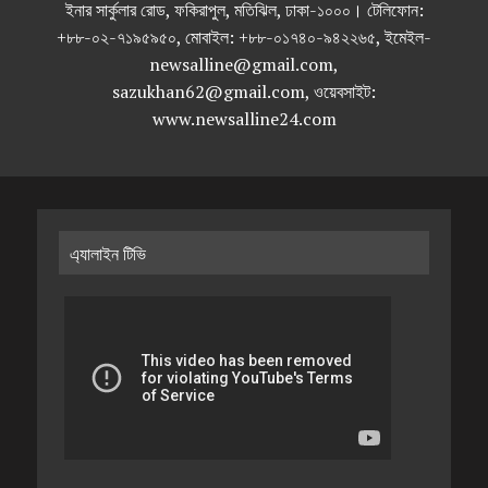
ইনার সার্কুলার রোড, ফকিরাপুল, মতিঝিল, ঢাকা-১০০০। টেলিফোন:
+৮৮-০২-৭১৯৫৯৫০, মোবাইল: +৮৮-০১৭৪০-৯৪২২৬৫, ইমেইল-
newsalline@gmail.com,
sazukhan62@gmail.com, ওয়েবসাইট:
www.newsalline24.com
এ্যালাইন টিভি