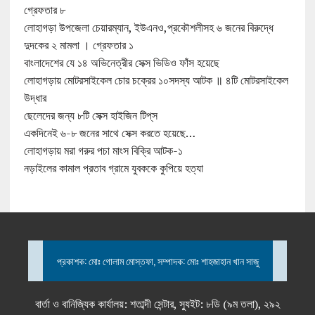
গ্রেফতার ৮
লোহাগড়া উপজেলা চেয়ারম্যান, ইউএনও,প্রকৌশলীসহ ৬ জনের বিরুদ্ধে
দুদকের ২ মামলা । গ্রেফতার ১
বাংলাদেশের যে ১৪ অভিনেত্রীর সেক্স ভিডিও ফাঁস হয়েছে
লোহাগড়ায় মোটরসাইকেল চোর চক্রের ১০সদস্য আটক ॥ ৪টি মোটরসাইকেল
উদ্ধার
ছেলেদের জন্য ৮টি সেক্স হাইজিন টিপ্‌স
একদিনেই ৬-৮ জনের সাথে সেক্স করতে হয়েছে…
লোহাগড়ায় মরা গরুর পচা মাংস বিক্রি আটক-১
নড়াইলের কামাল প্রতাব গ্রামে যুবককে কুপিয়ে হত্যা
প্রকাশক: মোঃ গোলাম মোস্তফা, সম্পাদক: মোঃ শাহজাহান খান সাজু
বার্তা ও বানিজ্যিক কার্যালয়: শতাব্দী সেন্টার, স্যুইট: ৮ডি (৯ম তলা), ২৯২