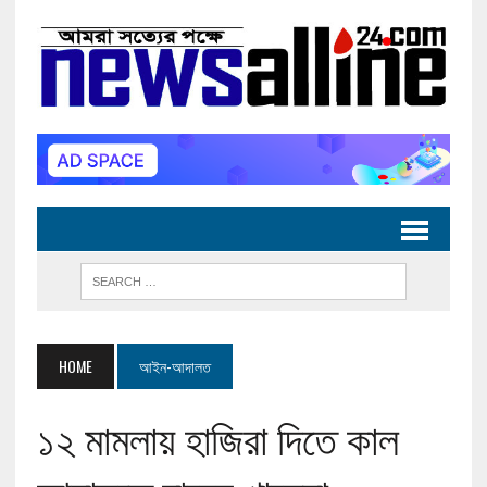
HOME
আইন-আদালত
১২ মামলায় হাজিরা দিতে কাল