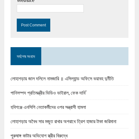
Website
সর্বশেষ সংবাদ
লোহাগড়ায় জাল দলিলে নামজারি ॥ এসিল্যান্ড অফিসে ভয়াবহ দুর্নীতি
পানিসম্পদ প্রতিমন্ত্রীর ভিডিও ভাইরাল, ফেক দাবি’
হবিগঞ্জে এনসিপি নেতাকর্মীদের ওপর সন্ত্রাসী হামলা
লোহাগড়ায় অবৈধ সার মজুত রাখার অপরাধে ত্রিশ হাজার টাকা জরিমানা
পুরুষাঙ্গ কাটার অভিযোগ স্ত্রীর বিরুদ্ধে