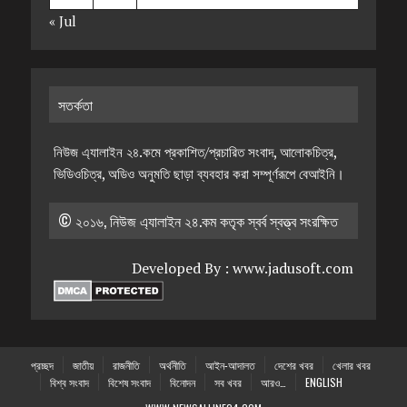
« Jul
সতর্কতা
নিউজ এ্যালাইন ২৪.কমে প্রকাশিত/প্রচারিত সংবাদ, আলোকচিত্র,
ভিডিওচিত্র, অডিও অনুমতি ছাড়া ব্যবহার করা সম্পূর্ণরূপে বেআইনি।
© ২০১৬, নিউজ এ্যালাইন ২৪.কম কতৃক স্বর্ব স্বত্ত্ব সংরক্ষিত
Developed By :
www.jadusoft.com
প্রচ্ছদ
জাতীয়
রাজনীতি
অর্থনীতি
আইন-আদালত
দেশের খবর
খেলার খবর
বিশ্ব সংবাদ
বিশেষ সংবাদ
বিনোদন
সব খবর
আরও…
ENGLISH