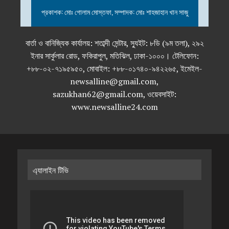
প্রকাশক: মোঃ গোলাম মোস্তফা, সম্পাদক: মোঃ শাহজাহান খান সাজু
বার্তা ও বানিজ্যিক কার্যালয়: শতাব্দী সেন্টার, স্যুইট: ৮ডি (৯ম তলা), ২৯২
ইনার সার্কুলার রোড, ফকিরাপুল, মতিঝিল, ঢাকা-১০০০। টেলিফোন:
+৮৮-০২-৭১৯৫৯৫০, মোবাইল: +৮৮-০১৭৪০-৯৪২২৬৫, ইমেইল-
newsalline@gmail.com,
sazukhan62@gmail.com, ওয়েবসাইট:
www.newsalline24.com
এ্যালাইন টিভি