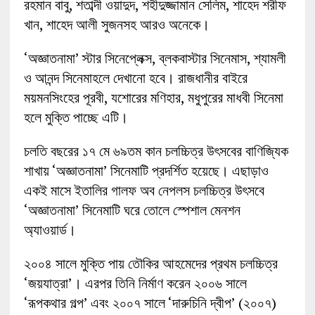
রহমান বাবু, শতাব্দী ওয়াদুদ, শহীদুজ্জামান সেলিম, শাহেদ শরীফ
খান, শাহেদ আলী সুজনসহ আরও অনেকে।
‘অজ্ঞাতনামা’ স্টার সিনেপ্লেক্স, ব্লকবাস্টার সিনেমাস, শ্যামলী
ও আনন্দ সিনেমাহলে দেখানো হবে। রাজধানীর বাইরে
ময়মনসিংহের পূরবী, যশোরের মণিহার, মধুপুরের মাধবী সিনেমা
হলে মুক্তি পাচ্ছে এটি।
চলতি বছরের ১৭ মে ৬৯তম কান চলচ্চিত্র উৎসবের বাণিজ্যিক
শাখায় ‘অজ্ঞাতনামা’ সিনেমাটি প্রদর্শিত হয়েছে। এছাড়াও
একই মাসে ইতালির গালফ অব নেপলস চলচ্চিত্র উৎসবে
‘অজ্ঞাতনামা’ সিনেমাটি ঘরে তোলে স্পেশাল মেনশন
অ্যাওয়ার্ড।
২০০৪ সালে মুক্তি পায় তৌকির আহমেদের প্রথম চলচ্চিত্র
‘জয়যাত্রা’। এরপর তিনি নির্মাণ করেন ২০০৬ সালে
‘রূপকথার গল্প’ এবং ২০০৭ সালে ‘দারুচিনি দ্বীপ’ (২০০৭)