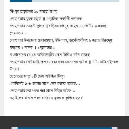
পিঁপড়া তাড়ানোর ১০ ঘরোয়া উপায়
লোহাগড়ায় যুবক হত্যা ॥ প্রেমিকা স্বর্নালী পলাতক
লোহাগড়ায় সন্ত্রসী তান্ডব ॥বাড়িঘর ভাংচুর,আহত ১১,দেশীয় অস্ত্রসহ
গ্রেফতার ৮
লোহাগড়া উপজেলা চেয়ারম্যান, ইউএনও,প্রকৌশলীসহ ৬ জনের বিরুদ্ধে
দুদকের ২ মামলা । গ্রেফতার ১
বাংলাদেশের যে ১৪ অভিনেত্রীর সেক্স ভিডিও ফাঁস হয়েছে
লোহাগড়ায় মোটরসাইকেল চোর চক্রের ১০সদস্য আটক ॥ ৪টি মোটরসাইকেল
উদ্ধার
ছেলেদের জন্য ৮টি সেক্স হাইজিন টিপ্‌স
একদিনেই ৬-৮ জনের সাথে সেক্স করতে হয়েছে…
লোহাগড়ায় মরা গরুর পচা মাংস বিক্রি আটক-১
নড়াইলের কামাল প্রতাব গ্রামে যুবককে কুপিয়ে হত্যা