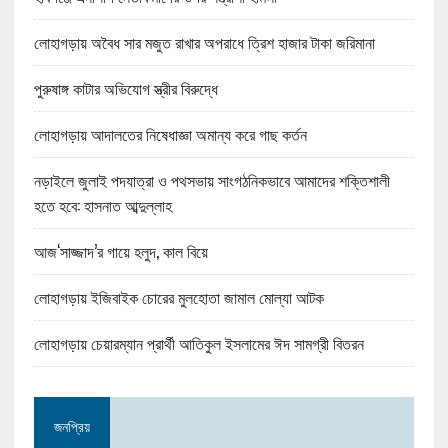
লোহাগড়ায় অবৈধ সার মজুত রাখার অপরাধে ত্রিশ হাজার টাকা জরিমানা
পুরুষাঙ্গ কাটার অভিযোগ স্ত্রীর বিরুদ্ধে
লোহাগড়ায় আদালতের নিষেধাজ্ঞা অমান্য করে গাছ কর্তন
নড়াইলে জুলাই পদযাত্রা ও পথসভায় সাংগঠনিকভাবে আমাদের শক্তিশালী
হতে হবে: হাসনাত আব্দুল্লাহ
আজ‘সাজ্জাদ’র গায়ে হলুদ, কাল বিয়ে
লোহাগড়ায় ইজিবাইক চোরের মুলহোতা জামাল মোল্যা আটক
লোহাগড়ায় চেয়ারম্যান প্রার্থী আতিকুল ইসলামের ঈদ সামগ্রী বিতরন
জনপ্রিয়