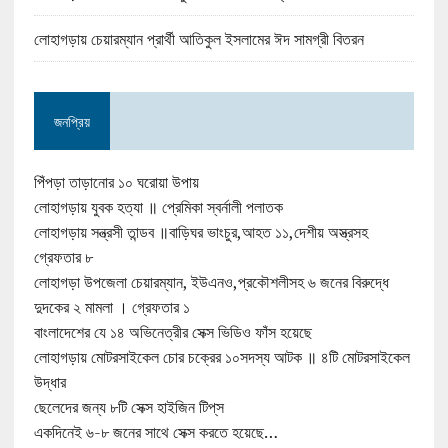
লোহাগড়ায় চেয়ারম্যান প্রার্থী আতিকুল ইসলামের ঈদ সামগ্রী বিতরন
জনপ্রিয়
পিঁপড়া তাড়ানোর ১০ ঘরোয়া উপায়
লোহাগড়ায় যুবক হত্যা ॥ প্রেমিকা স্বর্নালী পলাতক
লোহাগড়ায় সন্ত্রসী তান্ডব ॥বাড়িঘর ভাংচুর,আহত ১১,দেশীয় অস্ত্রসহ
গ্রেফতার ৮
লোহাগড়া উপজেলা চেয়ারম্যান, ইউএনও,প্রকৌশলীসহ ৬ জনের বিরুদ্ধে
দুদকের ২ মামলা । গ্রেফতার ১
বাংলাদেশের যে ১৪ অভিনেত্রীর সেক্স ভিডিও ফাঁস হয়েছে
লোহাগড়ায় মোটরসাইকেল চোর চক্রের ১০সদস্য আটক ॥ ৪টি মোটরসাইকেল
উদ্ধার
ছেলেদের জন্য ৮টি সেক্স হাইজিন টিপ্‌স
একদিনেই ৬-৮ জনের সাথে সেক্স করতে হয়েছে…