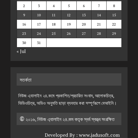
2
3
4
5
6
7
8
9
10
11
12
13
14
15
16
17
18
19
20
21
22
23
24
25
26
27
28
29
30
31
« Jul
সতর্কতা
নিউজ এ্যালাইন ২৪.কমে প্রকাশিত/প্রচারিত সংবাদ, আলোকচিত্র,
ভিডিওচিত্র, অডিও অনুমতি ছাড়া ব্যবহার করা সম্পূর্ণরূপে বেআইনি।
© ২০১৬, নিউজ এ্যালাইন ২৪.কম কতৃক স্বর্ব স্বত্ত্ব সংরক্ষিত
Developed By :
www.jadusoft.com