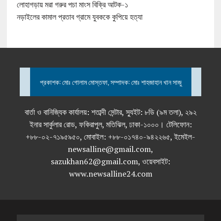
লোহাগড়ায় মরা গরুর পচা মাংস বিক্রি আটক-১
নড়াইলের কামাল প্রতাব গ্রামে যুবককে কুপিয়ে হত্যা
প্রকাশক: মোঃ গোলাম মোস্তফা, সম্পাদক: মোঃ শাহজাহান খান সাজু
বার্তা ও বানিজ্যিক কার্যালয়: শতাব্দী সেন্টার, স্যুইট: ৮ডি (৯ম তলা), ২৯২
ইনার সার্কুলার রোড, ফকিরাপুল, মতিঝিল, ঢাকা-১০০০। টেলিফোন:
+৮৮-০২-৭১৯৫৯৫০, মোবাইল: +৮৮-০১৭৪০-৯৪২২৬৫, ইমেইল-
newsalline@gmail.com,
sazukhan62@gmail.com, ওয়েবসাইট:
www.newsalline24.com