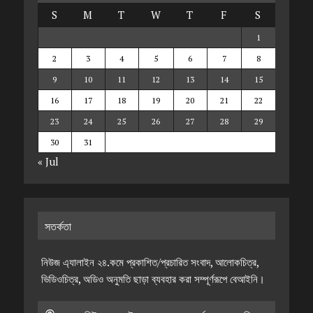
S
M
T
W
T
F
S
1
2
3
4
5
6
7
8
9
10
11
12
13
14
15
16
17
18
19
20
21
22
23
24
25
26
27
28
29
30
31
« Jul
সতর্কতা
নিউজ এ্যালাইন ২৪.কমে প্রকাশিত/প্রচারিত সংবাদ, আলোকচিত্র,
ভিডিওচিত্র, অডিও অনুমতি ছাড়া ব্যবহার করা সম্পূর্ণরূপে বেআইনি।