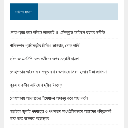
সর্বশেষ সংবাদ
লোহাগড়ায় জাল দলিলে নামজারি ॥ এসিল্যান্ড অফিসে ভয়াবহ দুর্নীতি
পানিসম্পদ প্রতিমন্ত্রীর ভিডিও ভাইরাল, ফেক দাবি’
হবিগঞ্জে এনসিপি নেতাকর্মীদের ওপর সন্ত্রাসী হামলা
লোহাগড়ায় অবৈধ সার মজুত রাখার অপরাধে ত্রিশ হাজার টাকা জরিমানা
পুরুষাঙ্গ কাটার অভিযোগ স্ত্রীর বিরুদ্ধে
লোহাগড়ায় আদালতের নিষেধাজ্ঞা অমান্য করে গাছ কর্তন
নড়াইলে জুলাই পদযাত্রা ও পথসভায় সাংগঠনিকভাবে আমাদের শক্তিশালী
হতে হবে: হাসনাত আব্দুল্লাহ