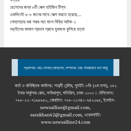
ছেলেদের জন্য ৮টি সেক্স হাইজিন টিপ্‌স
একদিনেই ৬-৮ জনের সাথে সেক্স করতে হয়েছে…
লোহাগড়ায় মরা গরুর পচা মাংস বিক্রি আটক-১
নড়াইলের কামাল প্রতাব গ্রামে যুবককে কুপিয়ে হত্যা
প্রকাশক: মোঃ গোলাম মোস্তফা, সম্পাদক: মোঃ শাহজাহান খান সাজু
বার্তা ও বানিজ্যিক কার্যালয়: শতাব্দী সেন্টার, স্যুইট: ৮ডি (৯ম তলা), ২৯২
ইনার সার্কুলার রোড, ফকিরাপুল, মতিঝিল, ঢাকা-১০০০। টেলিফোন:
+৮৮-০২-৭১৯৫৯৫০, মোবাইল: +৮৮-০১৭৪০-৯৪২২৬৫, ইমেইল-
newsalline@gmail.com,
sazukhan62@gmail.com, ওয়েবসাইট:
www.newsalline24.com