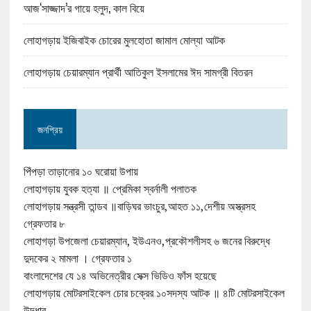
আজ‘সাজ্জাদ’র গায়ে হলুদ, কাল বিয়ে
লোহাগড়ায় ইজিবাইক চোরের মুলহোতা জামাল মোল্যা আটক
লোহাগড়ায় চেয়ারম্যান প্রার্থী আতিকুল ইসলামের ঈদ সামগ্রী বিতরন
জনপ্রিয়
পিঁপড়া তাড়ানোর ১০ ঘরোয়া উপায়
লোহাগড়ায় যুবক হত্যা ॥ প্রেমিকা স্বর্নালী পলাতক
লোহাগড়ায় সন্ত্রসী তান্ডব ॥বাড়িঘর ভাংচুর,আহত ১১,দেশীয় অস্ত্রসহ
গ্রেফতার ৮
লোহাগড়া উপজেলা চেয়ারম্যান, ইউএনও,প্রকৌশলীসহ ৬ জনের বিরুদ্ধে
দুদকের ২ মামলা । গ্রেফতার ১
বাংলাদেশের যে ১৪ অভিনেত্রীর সেক্স ভিডিও ফাঁস হয়েছে
লোহাগড়ায় মোটরসাইকেল চোর চক্রের ১০সদস্য আটক ॥ ৪টি মোটরসাইকেল
উদ্ধার