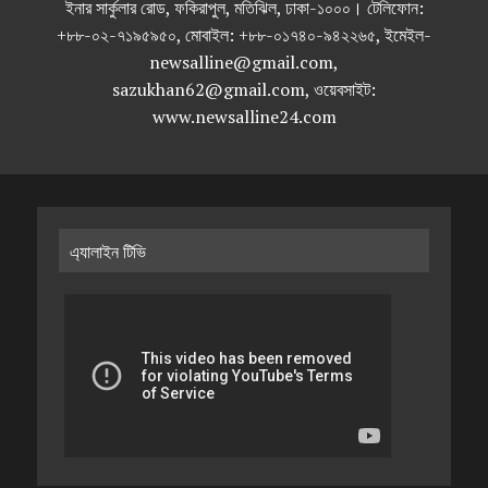
ইনার সার্কুলার রোড, ফকিরাপুল, মতিঝিল, ঢাকা-১০০০। টেলিফোন:
+৮৮-০২-৭১৯৫৯৫০, মোবাইল: +৮৮-০১৭৪০-৯৪২২৬৫, ইমেইল-
newsalline@gmail.com,
sazukhan62@gmail.com, ওয়েবসাইট:
www.newsalline24.com
এ্যালাইন টিভি