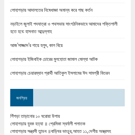
লোহাগড়ায় আদালতের নিষেধাজ্ঞা অমান্য করে গাছ কর্তন
নড়াইলে জুলাই পদযাত্রা ও পথসভায় সাংগঠনিকভাবে আমাদের শক্তিশালী
হতে হবে: হাসনাত আব্দুল্লাহ
আজ‘সাজ্জাদ’র গায়ে হলুদ, কাল বিয়ে
লোহাগড়ায় ইজিবাইক চোরের মুলহোতা জামাল মোল্যা আটক
লোহাগড়ায় চেয়ারম্যান প্রার্থী আতিকুল ইসলামের ঈদ সামগ্রী বিতরন
জনপ্রিয়
পিঁপড়া তাড়ানোর ১০ ঘরোয়া উপায়
লোহাগড়ায় যুবক হত্যা ॥ প্রেমিকা স্বর্নালী পলাতক
লোহাগড়ায় সন্ত্রসী তান্ডব ॥বাড়িঘর ভাংচুর,আহত ১১,দেশীয় অস্ত্রসহ