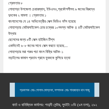
গ্রেফতার ৮
লোহাগড়া উপজেলা চেয়ারম্যান, ইউএনও,প্রকৌশলীসহ ৬ জনের বিরুদ্ধে
দুদকের ২ মামলা । গ্রেফতার ১
বাংলাদেশের যে ১৪ অভিনেত্রীর সেক্স ভিডিও ফাঁস হয়েছে
লোহাগড়ায় মোটরসাইকেল চোর চক্রের ১০সদস্য আটক ॥ ৪টি মোটরসাইকেল
উদ্ধার
ছেলেদের জন্য ৮টি সেক্স হাইজিন টিপ্‌স
একদিনেই ৬-৮ জনের সাথে সেক্স করতে হয়েছে…
লোহাগড়ায় মরা গরুর পচা মাংস বিক্রি আটক-১
নড়াইলের কামাল প্রতাব গ্রামে যুবককে কুপিয়ে হত্যা
প্রকাশক: মোঃ গোলাম মোস্তফা, সম্পাদক: মোঃ শাহজাহান খান সাজু
বার্তা ও বানিজ্যিক কার্যালয়: শতাব্দী সেন্টার, স্যুইট: ৮ডি (৯ম তলা), ২৯২