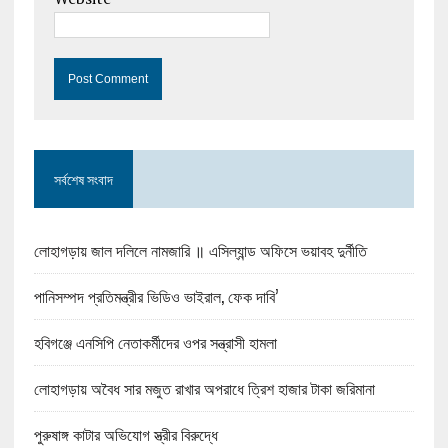
সর্বশেষ সংবাদ
লোহাগড়ায় জাল দলিলে নামজারি ॥ এসিল্যান্ড অফিসে ভয়াবহ দুর্নীতি
পানিসম্পদ প্রতিমন্ত্রীর ভিডিও ভাইরাল, ফেক দাবি’
হবিগঞ্জে এনসিপি নেতাকর্মীদের ওপর সন্ত্রাসী হামলা
লোহাগড়ায় অবৈধ সার মজুত রাখার অপরাধে ত্রিশ হাজার টাকা জরিমানা
পুরুষাঙ্গ কাটার অভিযোগ স্ত্রীর বিরুদ্ধে