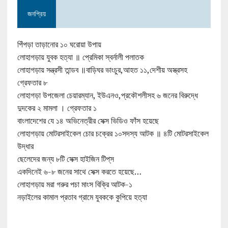
জনপ্রিয়
পিঁপড়া তাড়ানোর ১০ ঘরোয়া উপায়
লোহাগড়ায় যুবক হত্যা ॥ প্রেমিকা স্বর্নালী পলাতক
লোহাগড়ায় সন্ত্রসী তান্ডব ॥বাড়িঘর ভাংচুর,আহত ১১,দেশীয় অস্ত্রসহ
গ্রেফতার ৮
লোহাগড়া উপজেলা চেয়ারম্যান, ইউএনও,প্রকৌশলীসহ ৬ জনের বিরুদ্ধে
দুদকের ২ মামলা । গ্রেফতার ১
বাংলাদেশের যে ১৪ অভিনেত্রীর সেক্স ভিডিও ফাঁস হয়েছে
লোহাগড়ায় মোটরসাইকেল চোর চক্রের ১০সদস্য আটক ॥ ৪টি মোটরসাইকেল
উদ্ধার
ছেলেদের জন্য ৮টি সেক্স হাইজিন টিপ্‌স
একদিনেই ৬-৮ জনের সাথে সেক্স করতে হয়েছে…
লোহাগড়ায় মরা গরুর পচা মাংস বিক্রি আটক-১
নড়াইলের কামাল প্রতাব গ্রামে যুবককে কুপিয়ে হত্যা