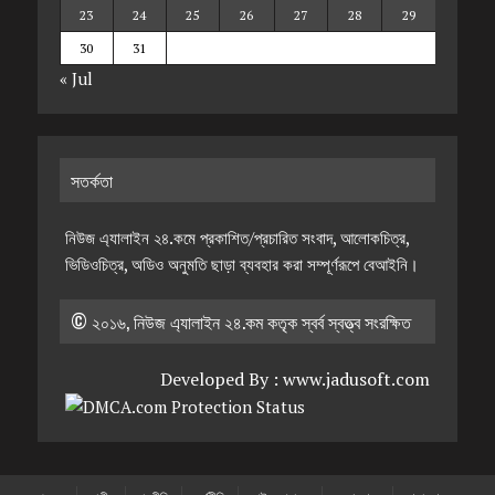
23
24
25
26
27
28
29
30
31
« Jul
সতর্কতা
নিউজ এ্যালাইন ২৪.কমে প্রকাশিত/প্রচারিত সংবাদ, আলোকচিত্র,
ভিডিওচিত্র, অডিও অনুমতি ছাড়া ব্যবহার করা সম্পূর্ণরূপে বেআইনি।
© ২০১৬, নিউজ এ্যালাইন ২৪.কম কতৃক স্বর্ব স্বত্ত্ব সংরক্ষিত
Developed By :
www.jadusoft.com