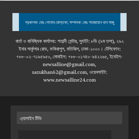
প্রকাশক: মোঃ গোলাম মোস্তফা, সম্পাদক: মোঃ শাহজাহান খান সাজু
বার্তা ও বানিজ্যিক কার্যালয়: শতাব্দী সেন্টার, স্যুইট: ৮ডি (৯ম তলা), ২৯২
ইনার সার্কুলার রোড, ফকিরাপুল, মতিঝিল, ঢাকা-১০০০। টেলিফোন:
+৮৮-০২-৭১৯৫৯৫০, মোবাইল: +৮৮-০১৭৪০-৯৪২২৬৫, ইমেইল-
newsalline@gmail.com,
sazukhan62@gmail.com, ওয়েবসাইট:
www.newsalline24.com
এ্যালাইন টিভি