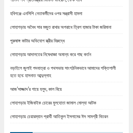
হবিগঞ্জে এনসিপি নেতাকর্মীদের ওপর সন্ত্রাসী হামলা
লোহাগড়ায় অবৈধ সার মজুত রাখার অপরাধে ত্রিশ হাজার টাকা জরিমানা
পুরুষাঙ্গ কাটার অভিযোগ স্ত্রীর বিরুদ্ধে
লোহাগড়ায় আদালতের নিষেধাজ্ঞা অমান্য করে গাছ কর্তন
নড়াইলে জুলাই পদযাত্রা ও পথসভায় সাংগঠনিকভাবে আমাদের শক্তিশালী
হতে হবে: হাসনাত আব্দুল্লাহ
আজ‘সাজ্জাদ’র গায়ে হলুদ, কাল বিয়ে
লোহাগড়ায় ইজিবাইক চোরের মুলহোতা জামাল মোল্যা আটক
লোহাগড়ায় চেয়ারম্যান প্রার্থী আতিকুল ইসলামের ঈদ সামগ্রী বিতরন