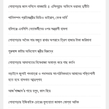
লোহাগড়ায় জাল দলিলে নামজারি ॥ এসিল্যান্ড অফিসে ভয়াবহ দুর্নীতি
পানিসম্পদ প্রতিমন্ত্রীর ভিডিও ভাইরাল, ফেক দাবি’
হবিগঞ্জে এনসিপি নেতাকর্মীদের ওপর সন্ত্রাসী হামলা
লোহাগড়ায় অবৈধ সার মজুত রাখার অপরাধে ত্রিশ হাজার টাকা জরিমানা
পুরুষাঙ্গ কাটার অভিযোগ স্ত্রীর বিরুদ্ধে
লোহাগড়ায় আদালতের নিষেধাজ্ঞা অমান্য করে গাছ কর্তন
নড়াইলে জুলাই পদযাত্রা ও পথসভায় সাংগঠনিকভাবে আমাদের শক্তিশালী
হতে হবে: হাসনাত আব্দুল্লাহ
আজ‘সাজ্জাদ’র গায়ে হলুদ, কাল বিয়ে
লোহাগড়ায় ইজিবাইক চোরের মুলহোতা জামাল মোল্যা আটক