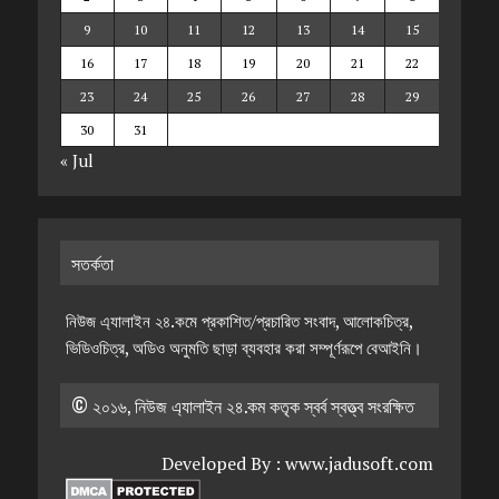
9
10
11
12
13
14
15
16
17
18
19
20
21
22
23
24
25
26
27
28
29
30
31
« Jul
সতর্কতা
নিউজ এ্যালাইন ২৪.কমে প্রকাশিত/প্রচারিত সংবাদ, আলোকচিত্র,
ভিডিওচিত্র, অডিও অনুমতি ছাড়া ব্যবহার করা সম্পূর্ণরূপে বেআইনি।
© ২০১৬, নিউজ এ্যালাইন ২৪.কম কতৃক স্বর্ব স্বত্ত্ব সংরক্ষিত
Developed By :
www.jadusoft.com