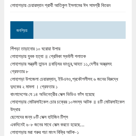
লোহাগড়ায় চেয়ারম্যান প্রার্থী আতিকুল ইসলামের ঈদ সামগ্রী বিতরন
জনপ্রিয়
পিঁপড়া তাড়ানোর ১০ ঘরোয়া উপায়
লোহাগড়ায় যুবক হত্যা ॥ প্রেমিকা স্বর্নালী পলাতক
লোহাগড়ায় সন্ত্রসী তান্ডব ॥বাড়িঘর ভাংচুর,আহত ১১,দেশীয় অস্ত্রসহ
গ্রেফতার ৮
লোহাগড়া উপজেলা চেয়ারম্যান, ইউএনও,প্রকৌশলীসহ ৬ জনের বিরুদ্ধে
দুদকের ২ মামলা । গ্রেফতার ১
বাংলাদেশের যে ১৪ অভিনেত্রীর সেক্স ভিডিও ফাঁস হয়েছে
লোহাগড়ায় মোটরসাইকেল চোর চক্রের ১০সদস্য আটক ॥ ৪টি মোটরসাইকেল
উদ্ধার
ছেলেদের জন্য ৮টি সেক্স হাইজিন টিপ্‌স
একদিনেই ৬-৮ জনের সাথে সেক্স করতে হয়েছে…
লোহাগড়ায় মরা গরুর পচা মাংস বিক্রি আটক-১