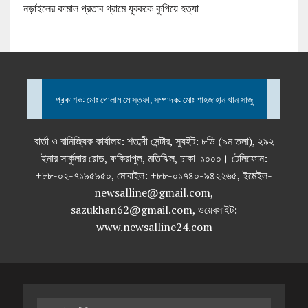
নড়াইলের কামাল প্রতাব গ্রামে যুবককে কুপিয়ে হত্যা
প্রকাশক: মোঃ গোলাম মোস্তফা, সম্পাদক: মোঃ শাহজাহান খান সাজু
বার্তা ও বানিজ্যিক কার্যালয়: শতাব্দী সেন্টার, স্যুইট: ৮ডি (৯ম তলা), ২৯২
ইনার সার্কুলার রোড, ফকিরাপুল, মতিঝিল, ঢাকা-১০০০। টেলিফোন:
+৮৮-০২-৭১৯৫৯৫০, মোবাইল: +৮৮-০১৭৪০-৯৪২২৬৫, ইমেইল-
newsalline@gmail.com,
sazukhan62@gmail.com, ওয়েবসাইট:
www.newsalline24.com