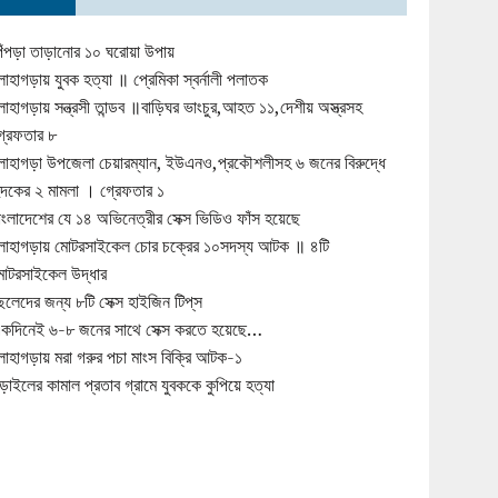
িঁপড়া তাড়ানোর ১০ ঘরোয়া উপায়
োহাগড়ায় যুবক হত্যা ॥ প্রেমিকা স্বর্নালী পলাতক
োহাগড়ায় সন্ত্রসী তান্ডব ॥বাড়িঘর ভাংচুর,আহত ১১,দেশীয় অস্ত্রসহ
্রেফতার ৮
োহাগড়া উপজেলা চেয়ারম্যান, ইউএনও,প্রকৌশলীসহ ৬ জনের বিরুদ্ধে
ুদকের ২ মামলা । গ্রেফতার ১
াংলাদেশের যে ১৪ অভিনেত্রীর সেক্স ভিডিও ফাঁস হয়েছে
োহাগড়ায় মোটরসাইকেল চোর চক্রের ১০সদস্য আটক ॥ ৪টি
োটরসাইকেল উদ্ধার
েলেদের জন্য ৮টি সেক্স হাইজিন টিপ্‌স
কদিনেই ৬-৮ জনের সাথে সেক্স করতে হয়েছে…
োহাগড়ায় মরা গরুর পচা মাংস বিক্রি আটক-১
ড়াইলের কামাল প্রতাব গ্রামে যুবককে কুপিয়ে হত্যা