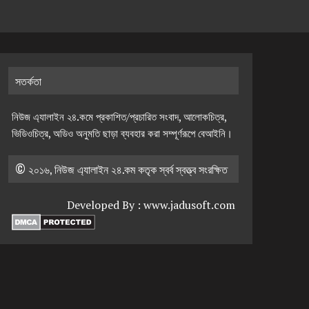
সতর্কতা
নিউজ এ্যালাইন ২৪.কমে প্রকাশিত/প্রচারিত সংবাদ, আলোকচিত্র,
ভিডিওচিত্র, অডিও অনুমতি ছাড়া ব্যবহার করা সম্পূর্ণরূপে বেআইনি।
© ২০১৬, নিউজ এ্যালাইন ২৪.কম কতৃক স্বর্ব স্বত্ত্ব সংরক্ষিত
Developed By :
www.jadusoft.com