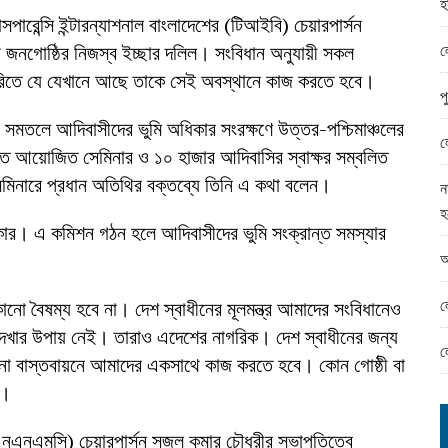
হ
ামের ঈদ সামগ্রী বিতরন
সপারেন্সি ইন্টারন্যাশনাল বাংলাদেশের (টিআইবি) চেয়ারপার্সন
ন্ড অফিসে ভয়াবহ দুর্নীতি
ল
জনগোষ্ঠির নিজস্ব ইচ্ছার দলিল। সংবিধান অনুযায়ী সকল
তৈরিতে যে যেখানে আছে তাকে সেই অবস্থানে কাজ করতে হবে।
প
লে আদিবাসীদের ভুমি অধিকার সংরক্ষণে উত্তর-পশ্চিমাঞ্চলের
ল
াবিতে আয়োজিত সেমিনার ও ১০ হাজার আদিবাসির স্বাক্ষর সম্বলিত
সেমিনারে প্রধান অতিথির বক্তব্যে তিনি এ কথা বলেন।
ন
হ
ার। এ কমিশন গঠন হলে আদিবাসীদের ভুমি সংক্রান্ত সমস্যার
আ
ল
নো বৈষম্য হবে না। দেশ স্বাধীনের মূলমন্ত্র আমাদের সংবিধানেও
ে দেখার উপায় নেই। তারাও এদেশের নাগরিক। দেশ স্বাধীনের জন্য
ল
চেতনা বাস্তবায়নে আমাদের একসাথে কাজ করতে হবে। কোন গোষ্ঠী বা
য়।
এনএনএমসি) চেয়ারপার্সন সজল কুমার চৌধুরীর সভাপতিত্বে