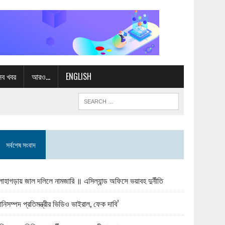
সব খবর
আরও…
ENGLISH
সর্বশেষ সংবাদ
োহাগড়ায় জাল দলিলে নামজারি ॥ এসিল্যান্ড অফিসে ভয়াবহ দুর্নীতি
ানিসম্পদ প্রতিমন্ত্রীর ভিডিও ভাইরাল, ফেক দাবি’