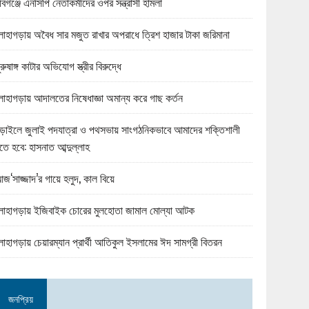
বিগঞ্জে এনসিপি নেতাকর্মীদের ওপর সন্ত্রাসী হামলা
োহাগড়ায় অবৈধ সার মজুত রাখার অপরাধে ত্রিশ হাজার টাকা জরিমানা
ুরুষাঙ্গ কাটার অভিযোগ স্ত্রীর বিরুদ্ধে
োহাগড়ায় আদালতের নিষেধাজ্ঞা অমান্য করে গাছ কর্তন
ড়াইলে জুলাই পদযাত্রা ও পথসভায় সাংগঠনিকভাবে আমাদের শক্তিশালী
তে হবে: হাসনাত আব্দুল্লাহ
জ‘সাজ্জাদ’র গায়ে হলুদ, কাল বিয়ে
োহাগড়ায় ইজিবাইক চোরের মুলহোতা জামাল মোল্যা আটক
োহাগড়ায় চেয়ারম্যান প্রার্থী আতিকুল ইসলামের ঈদ সামগ্রী বিতরন
জনপ্রিয়