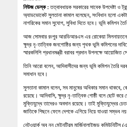
27 MAY 2026
|
লোহাগড়ায় চেয়ারম্যান প্রার্থী আতিকুল ইসল
নিউজ ডেস্ক
: তত্বাবধায়ক সরকারের সাবেক উপদেষ্টা ও ট্রান্
1 AUGUST 2026
|
লোহাগড়ায় জাল দলিলে নামজারি ॥ এসিল্যা
অ্যাডভোকেট সুলতানা কামাল বলেছেন, সংবিধান হলো একটা 
নাগরিকের সমান সুযোগ, সুবিধা দিতে হবে। ভূমি কমিশন 
আজ সোমবার রংপুর আরডিআরএস এর রোকেয়া মিলনায়তনে সমত
ক্ষুদ্র নৃ-তাত্বিক জনগোষ্ঠির জন্য পৃথক ভুমি কমিশনের দ
স্মারকলিপি প্রধানমন্ত্রী বরাবর প্রদান উপলক্ষে আয়োজিত 
তিনি আরো বলেন, আদিবাসীদের জন্য ভূমি কমিশন তৈরি দরক
সমাধান হবে।
সুলতানা কামাল বলেন, সব মানুষের অধিকার সমান থাকবে, কো
রয়েছে। আদিবাসি, ক্ষুদ্র নৃ-তাত্বিক গোষ্ঠী বলে ছোট কর
মুক্তিযুদ্ধে তাদেরও অবদান রয়েছে। তাই মুক্তিযুদ্ধের 
জাতিকে পিছনে ফেলে দেশকে এগিয়ে নিয়ে যাওয়া সম্ভব ন
নেটওয়ার্ক অব নন মেইনট্রিম মার্জিনালাইজড কমিউনিটিস (