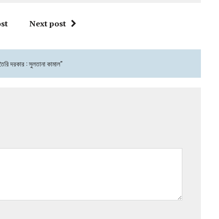
st
Next post
ৈরি দরকার : সুলতানা কামাল"