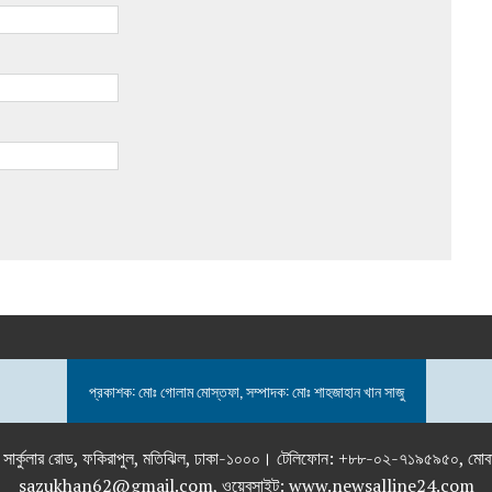
প্রকাশক: মোঃ গোলাম মোস্তফা, সম্পাদক: মোঃ শাহজাহান খান সাজু
তলা), ২৯২ ইনার সার্কুলার রোড, ফকিরাপুল, মতিঝিল, ঢাকা-১০০০। টেলিফোন: +৮৮-০২
sazukhan62@gmail.com, ওয়েবসাইট: www.newsalline24.com