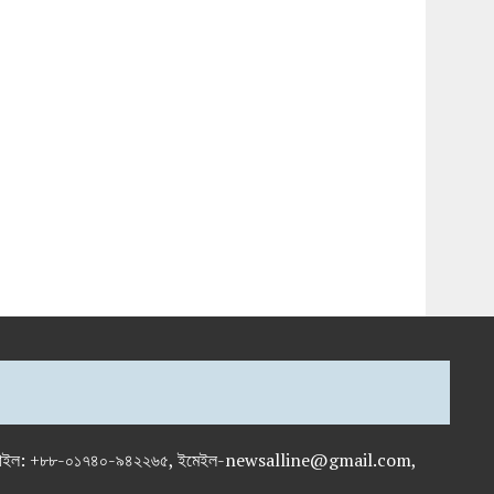
-৭১৯৫৯৫০, মোবাইল: +৮৮-০১৭৪০-৯৪২২৬৫, ইমেইল-newsalline@gmail.com,