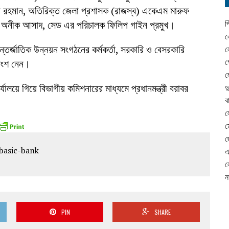
নুর রহমান, অতিরিক্ত জেলা প্রশাসক (রাজস্ব) একেএম মারুফ
ক্টর অনীক আসাদ, সেড এর পরিচালক ফিলিপ গাইন প্রমুখ।
প
ল
ন্তর্জাতিক উন্নয়ন সংগঠনের কর্মকর্তা, সরকারি ও বেসরকারি
ল
গ
া অংশ নেন।
ল
র্যালয়ে গিয়ে বিভাগীয় কমিশনারের মাধ্যমে প্রধানমন্ত্রী বরাবর
দ
ব
ল
ম
ছ
এ
ল
ন
PIN
SHARE