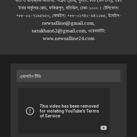
বার্তা ও বানিজ্যিক কার্যালয়: শতাব্দী সেন্টার, স্যুইট: ৮ডি (৯ম তলা), ২৯২
ইনার সার্কুলার রোড, ফকিরাপুল, মতিঝিল, ঢাকা-১০০০। টেলিফোন:
+৮৮-০২-৭১৯৫৯৫০, মোবাইল: +৮৮-০১৭৪০-৯৪২২৬৫, ইমেইল-
newsalline@gmail.com,
sazukhan62@gmail.com, ওয়েবসাইট:
www.newsalline24.com
এ্যালাইন টিভি