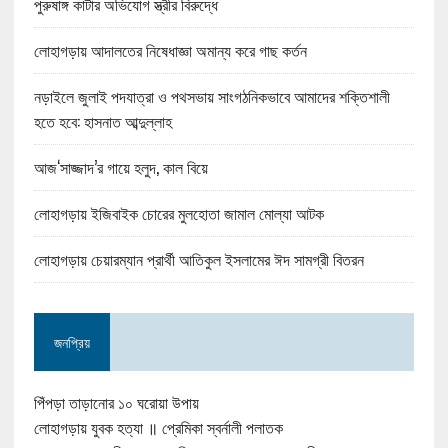
পুরুষাঙ্গ কাটার অভিযোগ স্ত্রীর বিরুদ্ধে
লোহাগড়ায় আদালতের নিষেধাজ্ঞা অমান্য করে গাছ কর্তন
নড়াইলে জুলাই পদযাত্রা ও পথসভায় সাংগঠনিকভাবে আমাদের শক্তিশালী
হতে হবে: হাসনাত আব্দুল্লাহ
আজ‘সাজ্জাদ’র গায়ে হলুদ, কাল বিয়ে
লোহাগড়ায় ইজিবাইক চোরের মুলহোতা জামাল মোল্যা আটক
লোহাগড়ায় চেয়ারম্যান প্রার্থী আতিকুল ইসলামের ঈদ সামগ্রী বিতরন
জনপ্রিয়
পিঁপড়া তাড়ানোর ১০ ঘরোয়া উপায়
লোহাগড়ায় যুবক হত্যা ॥ প্রেমিকা স্বর্নালী পলাতক