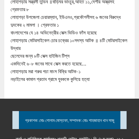
লোহাগড়ায় সন্ত্রসী তান্ডব ॥বাড়িঘর ভাংচুর,আহত ১১,দেশীয় অস্ত্রসহ
গ্রেফতার ৮
লোহাগড়া উপজেলা চেয়ারম্যান, ইউএনও,প্রকৌশলীসহ ৬ জনের বিরুদ্ধে
দুদকের ২ মামলা । গ্রেফতার ১
বাংলাদেশের যে ১৪ অভিনেত্রীর সেক্স ভিডিও ফাঁস হয়েছে
লোহাগড়ায় মোটরসাইকেল চোর চক্রের ১০সদস্য আটক ॥ ৪টি মোটরসাইকেল
উদ্ধার
ছেলেদের জন্য ৮টি সেক্স হাইজিন টিপ্‌স
একদিনেই ৬-৮ জনের সাথে সেক্স করতে হয়েছে…
লোহাগড়ায় মরা গরুর পচা মাংস বিক্রি আটক-১
নড়াইলের কামাল প্রতাব গ্রামে যুবককে কুপিয়ে হত্যা
প্রকাশক: মোঃ গোলাম মোস্তফা, সম্পাদক: মোঃ শাহজাহান খান সাজু