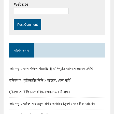
Website
সর্বশেষ সংবাদ
লোহাগড়ায় জাল দলিলে নামজারি ॥ এসিল্যান্ড অফিসে ভয়াবহ দুর্নীতি
পানিসম্পদ প্রতিমন্ত্রীর ভিডিও ভাইরাল, ফেক দাবি’
হবিগঞ্জে এনসিপি নেতাকর্মীদের ওপর সন্ত্রাসী হামলা
লোহাগড়ায় অবৈধ সার মজুত রাখার অপরাধে ত্রিশ হাজার টাকা জরিমানা