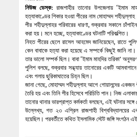
27 MAY 2026
|
লোহাগড়ায় চেয়ারম্যান প্রার্থী আতিকুল ইসল
নিউজ ডেস্ক:
রাজশাহীর তানোর উপজেলায় ‘ইমাম মাহ
1 AUGUST 2026
|
লোহাগড়ায় জাল দলিলে নামজারি ॥ এসিল্যা
হত্যাকাণ্ডের শিকার হওয়া পীরের নাম মোহাম্মদ শহীদুল্ল
পীর শহীদুল্লাহর পরিবারের ধারণা, শুক্রবার সকালে চাঁপাই
করা হয়। মনে হচ্ছে, হত্যাকাণ্ডের ঘটনাটি পরিকল্পিত।
নিহত পীরের ছেলে রাসেল আহমেদ জানিয়েছেন, রাতে পুলি
কেন বাবাকে হত্যা করা হয়েছে এ সম্পর্কে কিছুই জানি না
তার ভালো সম্পর্ক ছিল। বাবা ‘ইমাম মাহদির তরিকা’ অনু
পুলিশ বলছে, শুক্রবার সন্ধ্যায় তানোরের একটি আমবাগানে
এবং গলায় ছুরিকাঘাতের চিহ্ন ছিল।
জানা গেছে, মোহাম্মদ শহীদুল্লাহ আগে গোয়ালন্দের একজন
তৈরি হয় এবং তিনি পীর হিসেবে পরিচিতি পান। নিজ এলাকা
তানোর থানার ভারপ্রাপ্ত কর্মকর্তা বলছেন, এই ঘটনার সঙ্গ
উল্লেখ্য, গত ২৩ এপ্রিল রাজশাহী বিশ্ববিদ্যালয়ের
হয়েছিল। পরবর্তীতে কথিত ইসলামিক স্টেট জঙ্গি সংগঠন এই 