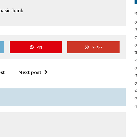
প
ল
ল
গ
ল
PIN
SHARE
দ
ব
ল
st
Next post
ম
ছ
এ
ল
ন