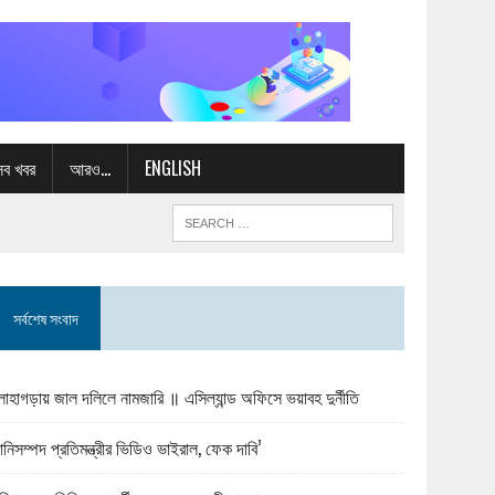
সব খবর
আরও…
ENGLISH
সর্বশেষ সংবাদ
োহাগড়ায় জাল দলিলে নামজারি ॥ এসিল্যান্ড অফিসে ভয়াবহ দুর্নীতি
ানিসম্পদ প্রতিমন্ত্রীর ভিডিও ভাইরাল, ফেক দাবি’