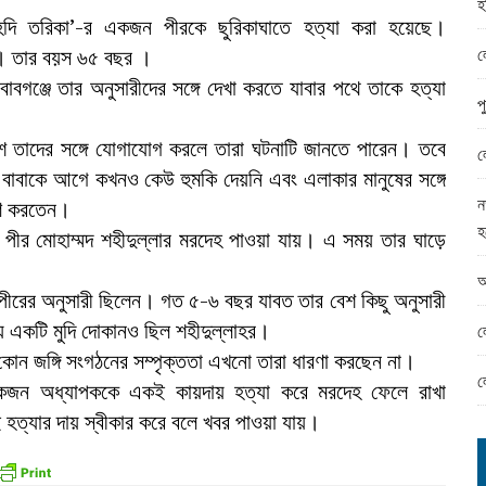
হ
ামের ঈদ সামগ্রী বিতরন
দি তরিকা’-র একজন পীরকে ছুরিকাঘাতে হত্যা করা হয়েছে।
ন্ড অফিসে ভয়াবহ দুর্নীতি
ল
াহ। তার বয়স ৬৫ বছর ।
নবাবগঞ্জে তার অনুসারীদের সঙ্গে দেখা করতে যাবার পথে তাকে হত্যা
প
শ তাদের সঙ্গে যোগাযোগ করলে তারা ঘটনাটি জানতে পারেন। তবে
ল
। বাবাকে আগে কখনও কেউ হুমকি দেয়নি এবং এলাকার মানুষের সঙ্গে
ন
সরণ করতেন।
হ
 পীর মোহাম্মদ শহীদুল্লার মরদেহ পাওয়া যায়। এ সময় তার ঘাড়ে
আ
 পীরের অনুসারী ছিলেন। গত ৫-৬ বছর যাবত তার বেশ কিছু অনুসারী
য় একটি মুদি দোকানও ছিল শহীদুল্লাহর।
ল
ে কোন জঙ্গি সংগঠনের সম্পৃক্ততা এখনো তারা ধারণা করছেন না।
ল
 একজন অধ্যাপককে একই কায়দায় হত্যা করে মরদেহ ফেলে রাখা
হত্যার দায় স্বীকার করে বলে খবর পাওয়া যায়।