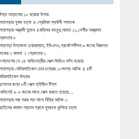
িঁপড়া তাড়ানোর ১০ ঘরোয়া উপায়
োহাগড়ায় যুবক হত্যা ॥ প্রেমিকা স্বর্নালী পলাতক
োহাগড়ায় সন্ত্রসী তান্ডব ॥বাড়িঘর ভাংচুর,আহত ১১,দেশীয় অস্ত্রসহ
্রেফতার ৮
োহাগড়া উপজেলা চেয়ারম্যান, ইউএনও,প্রকৌশলীসহ ৬ জনের বিরুদ্ধে
ুদকের ২ মামলা । গ্রেফতার ১
াংলাদেশের যে ১৪ অভিনেত্রীর সেক্স ভিডিও ফাঁস হয়েছে
োহাগড়ায় মোটরসাইকেল চোর চক্রের ১০সদস্য আটক ॥ ৪টি
োটরসাইকেল উদ্ধার
েলেদের জন্য ৮টি সেক্স হাইজিন টিপ্‌স
কদিনেই ৬-৮ জনের সাথে সেক্স করতে হয়েছে…
োহাগড়ায় মরা গরুর পচা মাংস বিক্রি আটক-১
ড়াইলের কামাল প্রতাব গ্রামে যুবককে কুপিয়ে হত্যা