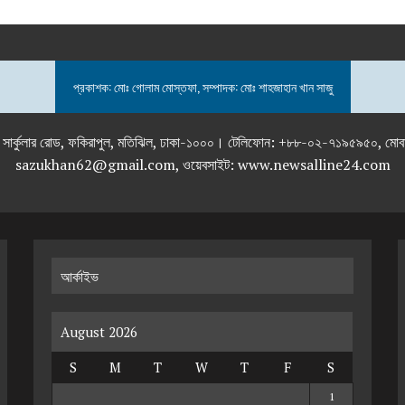
প্রকাশক: মোঃ গোলাম মোস্তফা, সম্পাদক: মোঃ শাহজাহান খান সাজু
তলা), ২৯২ ইনার সার্কুলার রোড, ফকিরাপুল, মতিঝিল, ঢাকা-১০০০। টেলিফোন: +৮৮-০২
sazukhan62@gmail.com, ওয়েবসাইট: www.newsalline24.com
আর্কাইভ
August 2026
S
M
T
W
T
F
S
1