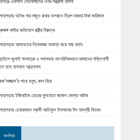
বিগঞ্জে এনসিপি নেতাকর্মীদের ওপর সন্ত্রাসী হামলা
োহাগড়ায় অবৈধ সার মজুত রাখার অপরাধে ত্রিশ হাজার টাকা জরিমানা
ুরুষাঙ্গ কাটার অভিযোগ স্ত্রীর বিরুদ্ধে
োহাগড়ায় আদালতের নিষেধাজ্ঞা অমান্য করে গাছ কর্তন
ড়াইলে জুলাই পদযাত্রা ও পথসভায় সাংগঠনিকভাবে আমাদের শক্তিশালী
তে হবে: হাসনাত আব্দুল্লাহ
জ‘সাজ্জাদ’র গায়ে হলুদ, কাল বিয়ে
োহাগড়ায় ইজিবাইক চোরের মুলহোতা জামাল মোল্যা আটক
োহাগড়ায় চেয়ারম্যান প্রার্থী আতিকুল ইসলামের ঈদ সামগ্রী বিতরন
জনপ্রিয়