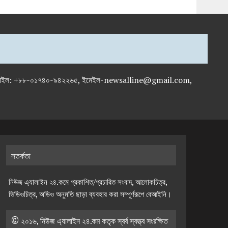
-৭১৯৫৯৫০, মোবাইল: +৮৮-০১৭৪০-৯৪২২৬৫, ইমেইল-newsalline@gmail.com,
সতর্কতা
নিউজ এ্যালাইন ২৪.কমে প্রকাশিত/প্রচারিত সংবাদ, আলোকচিত্র,
ভিডিওচিত্র, অডিও অনুমতি ছাড়া ব্যবহার করা সম্পূর্ণরূপে বেআইনি।
© ২০১৬, নিউজ এ্যালাইন ২৪.কম কতৃক স্বর্ব স্বত্ত্ব সংরক্ষিত