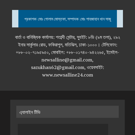
প্রকাশক: মোঃ গোলাম মোস্তফা, সম্পাদক: মোঃ শাহজাহান খান সাজু
বার্তা ও বানিজ্যিক কার্যালয়: শতাব্দী সেন্টার, স্যুইট: ৮ডি (৯ম তলা), ২৯২
ইনার সার্কুলার রোড, ফকিরাপুল, মতিঝিল, ঢাকা-১০০০। টেলিফোন:
+৮৮-০২-৭১৯৫৯৫০, মোবাইল: +৮৮-০১৭৪০-৯৪২২৬৫, ইমেইল-
newsalline@gmail.com,
sazukhan62@gmail.com, ওয়েবসাইট:
www.newsalline24.com
এ্যালাইন টিভি