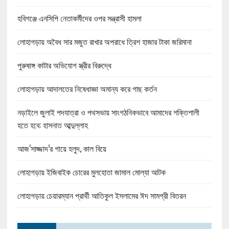
হবিগঞ্জে এনসিপি নেতাকর্মীদের ওপর সন্ত্রাসী হামলা
লোহাগড়ায় অবৈধ সার মজুত রাখার অপরাধে ত্রিশ হাজার টাকা জরিমানা
পুরুষাঙ্গ কাটার অভিযোগ স্ত্রীর বিরুদ্ধে
লোহাগড়ায় আদালতের নিষেধাজ্ঞা অমান্য করে গাছ কর্তন
নড়াইলে জুলাই পদযাত্রা ও পথসভায় সাংগঠনিকভাবে আমাদের শক্তিশালী
হতে হবে: হাসনাত আব্দুল্লাহ
আজ‘সাজ্জাদ’র গায়ে হলুদ, কাল বিয়ে
লোহাগড়ায় ইজিবাইক চোরের মুলহোতা জামাল মোল্যা আটক
লোহাগড়ায় চেয়ারম্যান প্রার্থী আতিকুল ইসলামের ঈদ সামগ্রী বিতরন