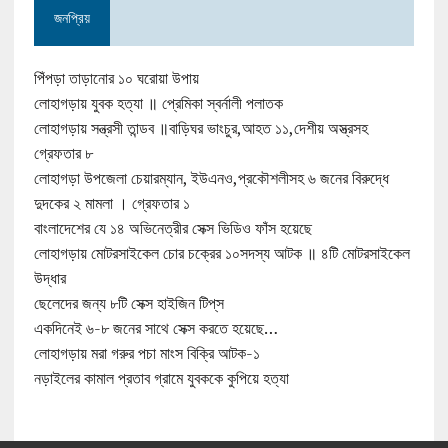
জনপ্রিয়
পিঁপড়া তাড়ানোর ১০ ঘরোয়া উপায়
লোহাগড়ায় যুবক হত্যা ॥ প্রেমিকা স্বর্নালী পলাতক
লোহাগড়ায় সন্ত্রসী তান্ডব ॥বাড়িঘর ভাংচুর,আহত ১১,দেশীয় অস্ত্রসহ
গ্রেফতার ৮
লোহাগড়া উপজেলা চেয়ারম্যান, ইউএনও,প্রকৌশলীসহ ৬ জনের বিরুদ্ধে
দুদকের ২ মামলা । গ্রেফতার ১
বাংলাদেশের যে ১৪ অভিনেত্রীর সেক্স ভিডিও ফাঁস হয়েছে
লোহাগড়ায় মোটরসাইকেল চোর চক্রের ১০সদস্য আটক ॥ ৪টি মোটরসাইকেল
উদ্ধার
ছেলেদের জন্য ৮টি সেক্স হাইজিন টিপ্‌স
একদিনেই ৬-৮ জনের সাথে সেক্স করতে হয়েছে…
লোহাগড়ায় মরা গরুর পচা মাংস বিক্রি আটক-১
নড়াইলের কামাল প্রতাব গ্রামে যুবককে কুপিয়ে হত্যা