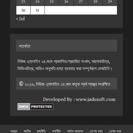
23
24
25
26
27
28
29
30
31
« Jul
সতর্কতা
নিউজ এ্যালাইন ২৪.কমে প্রকাশিত/প্রচারিত সংবাদ, আলোকচিত্র,
ভিডিওচিত্র, অডিও অনুমতি ছাড়া ব্যবহার করা সম্পূর্ণরূপে বেআইনি।
© ২০১৬, নিউজ এ্যালাইন ২৪.কম কতৃক স্বর্ব স্বত্ত্ব সংরক্ষিত
Developed By :
www.jadusoft.com
প্রচ্ছদ
জাতীয়
রাজনীতি
অর্থনীতি
আইন-আদালত
দেশের খবর
খেলার খবর