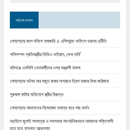
সর্বশেষ সংবাদ
লোহাগড়ায় জাল দলিলে নামজারি ॥ এসিল্যান্ড অফিসে ভয়াবহ দুর্নীতি
পানিসম্পদ প্রতিমন্ত্রীর ভিডিও ভাইরাল, ফেক দাবি’
হবিগঞ্জে এনসিপি নেতাকর্মীদের ওপর সন্ত্রাসী হামলা
লোহাগড়ায় অবৈধ সার মজুত রাখার অপরাধে ত্রিশ হাজার টাকা জরিমানা
পুরুষাঙ্গ কাটার অভিযোগ স্ত্রীর বিরুদ্ধে
লোহাগড়ায় আদালতের নিষেধাজ্ঞা অমান্য করে গাছ কর্তন
নড়াইলে জুলাই পদযাত্রা ও পথসভায় সাংগঠনিকভাবে আমাদের শক্তিশালী
হতে হবে: হাসনাত আব্দুল্লাহ