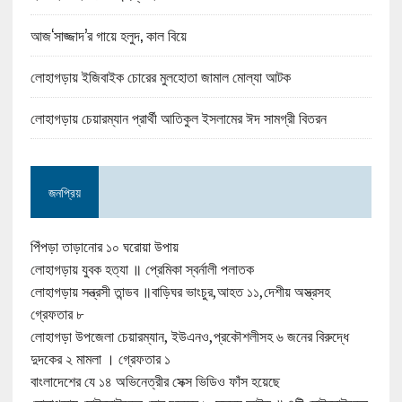
আজ‘সাজ্জাদ’র গায়ে হলুদ, কাল বিয়ে
লোহাগড়ায় ইজিবাইক চোরের মুলহোতা জামাল মোল্যা আটক
লোহাগড়ায় চেয়ারম্যান প্রার্থী আতিকুল ইসলামের ঈদ সামগ্রী বিতরন
জনপ্রিয়
পিঁপড়া তাড়ানোর ১০ ঘরোয়া উপায়
লোহাগড়ায় যুবক হত্যা ॥ প্রেমিকা স্বর্নালী পলাতক
লোহাগড়ায় সন্ত্রসী তান্ডব ॥বাড়িঘর ভাংচুর,আহত ১১,দেশীয় অস্ত্রসহ
গ্রেফতার ৮
লোহাগড়া উপজেলা চেয়ারম্যান, ইউএনও,প্রকৌশলীসহ ৬ জনের বিরুদ্ধে
দুদকের ২ মামলা । গ্রেফতার ১
বাংলাদেশের যে ১৪ অভিনেত্রীর সেক্স ভিডিও ফাঁস হয়েছে