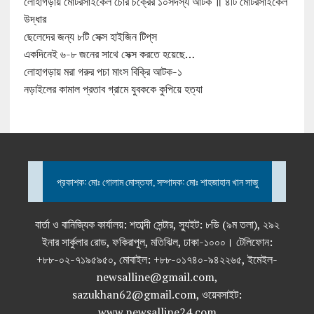
লোহাগড়ায় মোটরসাইকেল চোর চক্রের ১০সদস্য আটক ॥ ৪টি মোটরসাইকেল
উদ্ধার
ছেলেদের জন্য ৮টি সেক্স হাইজিন টিপ্‌স
একদিনেই ৬-৮ জনের সাথে সেক্স করতে হয়েছে…
লোহাগড়ায় মরা গরুর পচা মাংস বিক্রি আটক-১
নড়াইলের কামাল প্রতাব গ্রামে যুবককে কুপিয়ে হত্যা
প্রকাশক: মোঃ গোলাম মোস্তফা, সম্পাদক: মোঃ শাহজাহান খান সাজু
বার্তা ও বানিজ্যিক কার্যালয়: শতাব্দী সেন্টার, স্যুইট: ৮ডি (৯ম তলা), ২৯২
ইনার সার্কুলার রোড, ফকিরাপুল, মতিঝিল, ঢাকা-১০০০। টেলিফোন:
+৮৮-০২-৭১৯৫৯৫০, মোবাইল: +৮৮-০১৭৪০-৯৪২২৬৫, ইমেইল-
newsalline@gmail.com,
sazukhan62@gmail.com, ওয়েবসাইট:
www.newsalline24.com