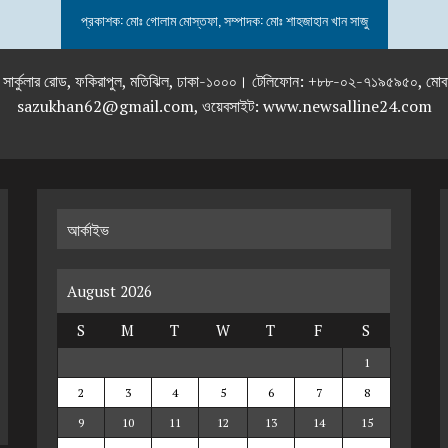
প্রকাশক: মোঃ গোলাম মোস্তফা, সম্পাদক: মোঃ শাহজাহান খান সাজু
তলা), ২৯২ ইনার সার্কুলার রোড, ফকিরাপুল, মতিঝিল, ঢাকা-১০০০। টেলিফোন: +৮৮-০২
sazukhan62@gmail.com, ওয়েবসাইট: www.newsalline24.com
আর্কাইভ
August 2026
S
M
T
W
T
F
S
1
2
3
4
5
6
7
8
9
10
11
12
13
14
15