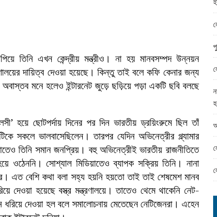
হ
ামের ঈদ সামগ্রী বিতরন
ন্ড অফিসে ভয়াবহ দুর্নীতি
ল
প
িয়ে তিনি এখন কেন্দ্রীয় মন্ত্রীও। না হয় মানবসম্পদ উন্নয়ন
ল
মন্ত্রণালয়ের দায়িত্ব দেওয়া হয়েছে। কিন্তু তাই বলে কফি কেনার জন্য
তে অবাস্তব মনে হলেও ইন্টারনেট জুড়ে ছড়িয়ে পড়া একটি ছবি বলছে
ন
হ
লসী’ হয়ে ছোটপর্দায় দিনের পর দিন ভারতীয় ড্রয়িংরুমে ছিল তাঁ
আ
রটিকে সকলে ভালবাসেছিলেন। তারপর যেদিন অভিনেত্রীর গ্ল্যামার
ল
াতেও তিনি সমান জনপ্রিয়। বহু অভিনেত্রীই ভারতীয় রাজনীতিতে
হয়ে ওঠেননি। সোশ্যাল মিডিয়াতেও ব্যাপক সক্রিয় তিনি। নানা
ল
তার। এত বেশি কথা বলা সহ্য হয়নি হয়তো তাই তাই শেষমেশ মানব
সরিয়ে দেওয়া হয়েছে বস্ত্র মন্ত্রণালয়ে। তাতেও থেমে থাকেনি নেট-
িন ধরিয়ে দেওয়া হল বলে সমালোচনায় মেতেছেন নেটিজেনরা। এহেন