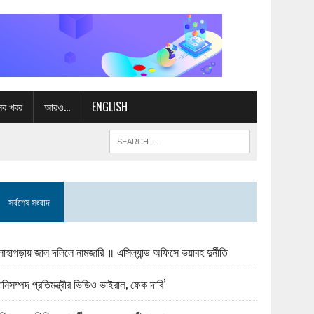
সব খবর
আরও…
ENGLISH
সর্বশেষ সংবাদ
োহাগড়ায় জাল দলিলে নামজারি ॥ এসিল্যান্ড অফিসে ভয়াবহ দুর্নীতি
ানিসম্পদ প্রতিমন্ত্রীর ভিডিও ভাইরাল, ফেক দাবি’