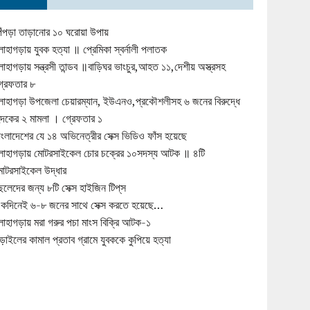
িঁপড়া তাড়ানোর ১০ ঘরোয়া উপায়
োহাগড়ায় যুবক হত্যা ॥ প্রেমিকা স্বর্নালী পলাতক
োহাগড়ায় সন্ত্রসী তান্ডব ॥বাড়িঘর ভাংচুর,আহত ১১,দেশীয় অস্ত্রসহ
্রেফতার ৮
োহাগড়া উপজেলা চেয়ারম্যান, ইউএনও,প্রকৌশলীসহ ৬ জনের বিরুদ্ধে
ুদকের ২ মামলা । গ্রেফতার ১
াংলাদেশের যে ১৪ অভিনেত্রীর সেক্স ভিডিও ফাঁস হয়েছে
োহাগড়ায় মোটরসাইকেল চোর চক্রের ১০সদস্য আটক ॥ ৪টি
োটরসাইকেল উদ্ধার
েলেদের জন্য ৮টি সেক্স হাইজিন টিপ্‌স
কদিনেই ৬-৮ জনের সাথে সেক্স করতে হয়েছে…
োহাগড়ায় মরা গরুর পচা মাংস বিক্রি আটক-১
ড়াইলের কামাল প্রতাব গ্রামে যুবককে কুপিয়ে হত্যা