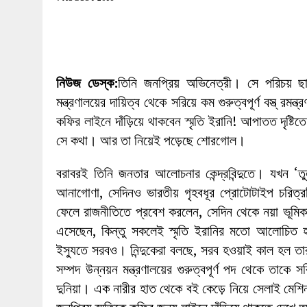
27 MAY 2026
|
লোহাগড়ায় চেয়ারম্যান প্রার্থী আতিকুল ইসল
1 AUGUST 2026
|
লোহাগড়ায় জাল দলিলে নামজারি ॥ এসিল্যা
নিউজ ডেস্ক:
তিনি জনপ্রিয় অভিনেত্রী। সে পরিচয় ছাপ
মন্ত্রণালয়ের দায়িত্ব থেকে সরিয়ে কম গুরুত্বপূর্ণ বস্ত্ র
কফির লাইনে দাঁড়িয়ে থাকবেন স্মৃতি ইরানি! আপাতত দৃষ্টি
সে কথা। আর তা নিয়েই পড়েছে শোরগোল।
বরাবরই তিনি জনতার আলোচনার কেন্দ্রবিন্দুতে। যখন ‘তু
আনাগোণা, সেদিনও ভারতীয় গৃহবধূর প্রোটোটাইপ চরিত্
ফেলে রাজনীতিতে প্রবেশ করলেন, সেদিন থেকে নয়া ভূমিক
এসেছেন, কিন্তু সকলেই স্মৃতি ইরানির মতো আলোচিত 
ইস্যুতে সরবও। নিন্দুকেরা বলছে, সরব হওয়াই কাল হল 
সম্পদ উন্নয়ন মন্ত্রণালয়ের গুরুত্বপূর্ণ পদ থেকে তাকে 
দুনিয়া। এক নারীর হাত থেকে বই কেড়ে নিয়ে সেলাই মেশ