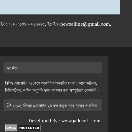
-৭১৯৫৯৫০, মোবাইল: +৮৮-০১৭৪০-৯৪২২৬৫, ইমেইল-newsalline@gmail.com,
সতর্কতা
নিউজ এ্যালাইন ২৪.কমে প্রকাশিত/প্রচারিত সংবাদ, আলোকচিত্র,
ভিডিওচিত্র, অডিও অনুমতি ছাড়া ব্যবহার করা সম্পূর্ণরূপে বেআইনি।
© ২০১৬, নিউজ এ্যালাইন ২৪.কম কতৃক স্বর্ব স্বত্ত্ব সংরক্ষিত
Developed By :
www.jadusoft.com