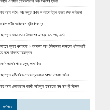
বিগঞ্জে এনসিপি নেতাকর্মীদের ওপর সন্ত্রাসী হামলা
োহাগড়ায় অবৈধ সার মজুত রাখার অপরাধে ত্রিশ হাজার টাকা জরিমানা
ুরুষাঙ্গ কাটার অভিযোগ স্ত্রীর বিরুদ্ধে
োহাগড়ায় আদালতের নিষেধাজ্ঞা অমান্য করে গাছ কর্তন
ড়াইলে জুলাই পদযাত্রা ও পথসভায় সাংগঠনিকভাবে আমাদের শক্তিশালী
তে হবে: হাসনাত আব্দুল্লাহ
জ‘সাজ্জাদ’র গায়ে হলুদ, কাল বিয়ে
োহাগড়ায় ইজিবাইক চোরের মুলহোতা জামাল মোল্যা আটক
োহাগড়ায় চেয়ারম্যান প্রার্থী আতিকুল ইসলামের ঈদ সামগ্রী বিতরন
জনপ্রিয়