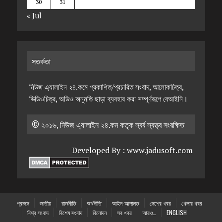
30
31
« Jul
সতর্কতা
নিউজ এ্যালাইন ২৪.কমে প্রকাশিত/প্রচারিত সংবাদ, আলোকচিত্র,
ভিডিওচিত্র, অডিও অনুমতি ছাড়া ব্যবহার করা সম্পূর্ণরূপে বেআইনি।
© ২০১৬, নিউজ এ্যালাইন ২৪.কম কতৃক স্বর্ব স্বত্ত্ব সংরক্ষিত
Developed By :
www.jadusoft.com
প্রচ্ছদ
জাতীয়
রাজনীতি
অর্থনীতি
আইন-আদালত
দেশের খবর
খেলার খবর
বিশ্ব সংবাদ
বিশেষ সংবাদ
বিনোদন
সব খবর
আরও…
ENGLISH