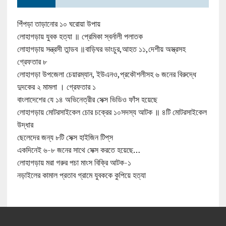
পিঁপড়া তাড়ানোর ১০ ঘরোয়া উপায়
লোহাগড়ায় যুবক হত্যা ॥ প্রেমিকা স্বর্নালী পলাতক
লোহাগড়ায় সন্ত্রসী তান্ডব ॥বাড়িঘর ভাংচুর,আহত ১১,দেশীয় অস্ত্রসহ
গ্রেফতার ৮
লোহাগড়া উপজেলা চেয়ারম্যান, ইউএনও,প্রকৌশলীসহ ৬ জনের বিরুদ্ধে
দুদকের ২ মামলা । গ্রেফতার ১
বাংলাদেশের যে ১৪ অভিনেত্রীর সেক্স ভিডিও ফাঁস হয়েছে
লোহাগড়ায় মোটরসাইকেল চোর চক্রের ১০সদস্য আটক ॥ ৪টি মোটরসাইকেল
উদ্ধার
ছেলেদের জন্য ৮টি সেক্স হাইজিন টিপ্‌স
একদিনেই ৬-৮ জনের সাথে সেক্স করতে হয়েছে…
লোহাগড়ায় মরা গরুর পচা মাংস বিক্রি আটক-১
নড়াইলের কামাল প্রতাব গ্রামে যুবককে কুপিয়ে হত্যা