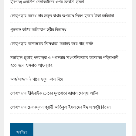
হবিগঞ্জে এনসিপি নেতাকর্মীদের ওপর সন্ত্রাসী হামলা
লোহাগড়ায় অবৈধ সার মজুত রাখার অপরাধে ত্রিশ হাজার টাকা জরিমানা
পুরুষাঙ্গ কাটার অভিযোগ স্ত্রীর বিরুদ্ধে
লোহাগড়ায় আদালতের নিষেধাজ্ঞা অমান্য করে গাছ কর্তন
নড়াইলে জুলাই পদযাত্রা ও পথসভায় সাংগঠনিকভাবে আমাদের শক্তিশালী
হতে হবে: হাসনাত আব্দুল্লাহ
আজ‘সাজ্জাদ’র গায়ে হলুদ, কাল বিয়ে
লোহাগড়ায় ইজিবাইক চোরের মুলহোতা জামাল মোল্যা আটক
লোহাগড়ায় চেয়ারম্যান প্রার্থী আতিকুল ইসলামের ঈদ সামগ্রী বিতরন
জনপ্রিয়