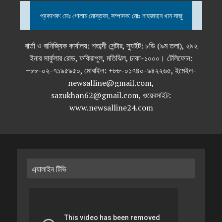
প্রকাশক: মোঃ গোলাম মোস্তফা, সম্পাদক: মোঃ শাহজাহান খান সাজু
বার্তা ও বানিজ্যিক কার্যালয়: শতাব্দী সেন্টার, স্যুইট: ৮ডি (৯ম তলা), ২৯২
ইনার সার্কুলার রোড, ফকিরাপুল, মতিঝিল, ঢাকা-১০০০। টেলিফোন:
+৮৮-০২-৭১৯৫৯৫০, মোবাইল: +৮৮-০১৭৪০-৯৪২২৬৫, ইমেইল-
newsalline@gmail.com,
sazukhan62@gmail.com, ওয়েবসাইট:
www.newsalline24.com
এ্যালাইন টিভি