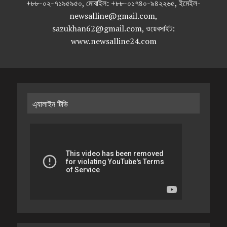
+৮৮-০২-৭১৯৫৯৫০, মোবাইল: +৮৮-০১৭৪০-৯৪২২৬৫, ইমেইল-
newsalline@gmail.com,
sazukhan62@gmail.com, ওয়েবসাইট:
www.newsalline24.com
এ্যালাইন টিভি