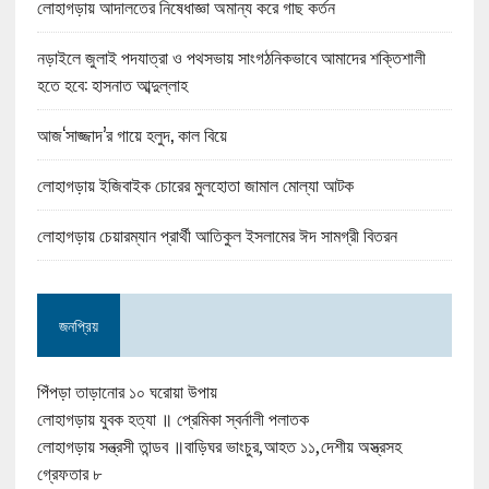
লোহাগড়ায় আদালতের নিষেধাজ্ঞা অমান্য করে গাছ কর্তন
নড়াইলে জুলাই পদযাত্রা ও পথসভায় সাংগঠনিকভাবে আমাদের শক্তিশালী
হতে হবে: হাসনাত আব্দুল্লাহ
আজ‘সাজ্জাদ’র গায়ে হলুদ, কাল বিয়ে
লোহাগড়ায় ইজিবাইক চোরের মুলহোতা জামাল মোল্যা আটক
লোহাগড়ায় চেয়ারম্যান প্রার্থী আতিকুল ইসলামের ঈদ সামগ্রী বিতরন
জনপ্রিয়
পিঁপড়া তাড়ানোর ১০ ঘরোয়া উপায়
লোহাগড়ায় যুবক হত্যা ॥ প্রেমিকা স্বর্নালী পলাতক
লোহাগড়ায় সন্ত্রসী তান্ডব ॥বাড়িঘর ভাংচুর,আহত ১১,দেশীয় অস্ত্রসহ
গ্রেফতার ৮