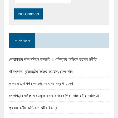
সর্বশেষ সংবাদ
লোহাগড়ায় জাল দলিলে নামজারি ॥ এসিল্যান্ড অফিসে ভয়াবহ দুর্নীতি
পানিসম্পদ প্রতিমন্ত্রীর ভিডিও ভাইরাল, ফেক দাবি’
হবিগঞ্জে এনসিপি নেতাকর্মীদের ওপর সন্ত্রাসী হামলা
লোহাগড়ায় অবৈধ সার মজুত রাখার অপরাধে ত্রিশ হাজার টাকা জরিমানা
পুরুষাঙ্গ কাটার অভিযোগ স্ত্রীর বিরুদ্ধে