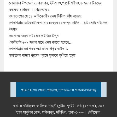
লোহাগড়া উপজেলা চেয়ারম্যান, ইউএনও,প্রকৌশলীসহ ৬ জনের বিরুদ্ধে
দুদকের ২ মামলা । গ্রেফতার ১
বাংলাদেশের যে ১৪ অভিনেত্রীর সেক্স ভিডিও ফাঁস হয়েছে
লোহাগড়ায় মোটরসাইকেল চোর চক্রের ১০সদস্য আটক ॥ ৪টি মোটরসাইকেল
উদ্ধার
ছেলেদের জন্য ৮টি সেক্স হাইজিন টিপ্‌স
একদিনেই ৬-৮ জনের সাথে সেক্স করতে হয়েছে…
লোহাগড়ায় মরা গরুর পচা মাংস বিক্রি আটক-১
নড়াইলের কামাল প্রতাব গ্রামে যুবককে কুপিয়ে হত্যা
প্রকাশক: মোঃ গোলাম মোস্তফা, সম্পাদক: মোঃ শাহজাহান খান সাজু
বার্তা ও বানিজ্যিক কার্যালয়: শতাব্দী সেন্টার, স্যুইট: ৮ডি (৯ম তলা), ২৯২
ইনার সার্কুলার রোড, ফকিরাপুল, মতিঝিল, ঢাকা-১০০০। টেলিফোন: