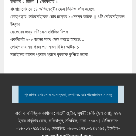
দুদকের ২ মামলা । গ্রেফতার ১
বাংলাদেশের যে ১৪ অভিনেত্রীর সেক্স ভিডিও ফাঁস হয়েছে
লোহাগড়ায় মোটরসাইকেল চোর চক্রের ১০সদস্য আটক ॥ ৪টি মোটরসাইকেল
উদ্ধার
ছেলেদের জন্য ৮টি সেক্স হাইজিন টিপ্‌স
একদিনেই ৬-৮ জনের সাথে সেক্স করতে হয়েছে…
লোহাগড়ায় মরা গরুর পচা মাংস বিক্রি আটক-১
নড়াইলের কামাল প্রতাব গ্রামে যুবককে কুপিয়ে হত্যা
প্রকাশক: মোঃ গোলাম মোস্তফা, সম্পাদক: মোঃ শাহজাহান খান সাজু
বার্তা ও বানিজ্যিক কার্যালয়: শতাব্দী সেন্টার, স্যুইট: ৮ডি (৯ম তলা), ২৯২
ইনার সার্কুলার রোড, ফকিরাপুল, মতিঝিল, ঢাকা-১০০০। টেলিফোন:
+৮৮-০২-৭১৯৫৯৫০, মোবাইল: +৮৮-০১৭৪০-৯৪২২৬৫, ইমেইল-
newsalline@gmail.com,