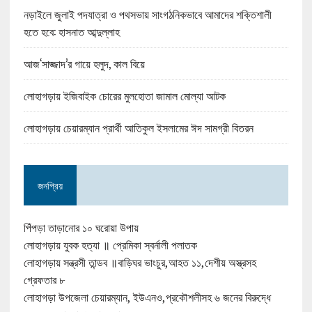
নড়াইলে জুলাই পদযাত্রা ও পথসভায় সাংগঠনিকভাবে আমাদের শক্তিশালী
হতে হবে: হাসনাত আব্দুল্লাহ
আজ‘সাজ্জাদ’র গায়ে হলুদ, কাল বিয়ে
লোহাগড়ায় ইজিবাইক চোরের মুলহোতা জামাল মোল্যা আটক
লোহাগড়ায় চেয়ারম্যান প্রার্থী আতিকুল ইসলামের ঈদ সামগ্রী বিতরন
জনপ্রিয়
পিঁপড়া তাড়ানোর ১০ ঘরোয়া উপায়
লোহাগড়ায় যুবক হত্যা ॥ প্রেমিকা স্বর্নালী পলাতক
লোহাগড়ায় সন্ত্রসী তান্ডব ॥বাড়িঘর ভাংচুর,আহত ১১,দেশীয় অস্ত্রসহ
গ্রেফতার ৮
লোহাগড়া উপজেলা চেয়ারম্যান, ইউএনও,প্রকৌশলীসহ ৬ জনের বিরুদ্ধে