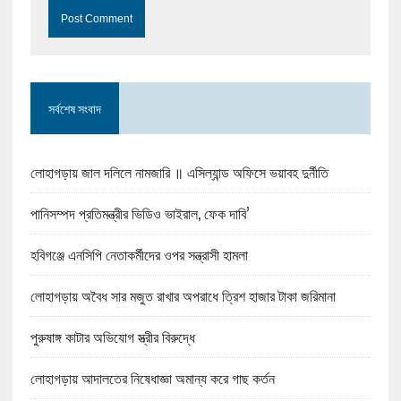
সর্বশেষ সংবাদ
লোহাগড়ায় জাল দলিলে নামজারি ॥ এসিল্যান্ড অফিসে ভয়াবহ দুর্নীতি
পানিসম্পদ প্রতিমন্ত্রীর ভিডিও ভাইরাল, ফেক দাবি’
হবিগঞ্জে এনসিপি নেতাকর্মীদের ওপর সন্ত্রাসী হামলা
লোহাগড়ায় অবৈধ সার মজুত রাখার অপরাধে ত্রিশ হাজার টাকা জরিমানা
পুরুষাঙ্গ কাটার অভিযোগ স্ত্রীর বিরুদ্ধে
লোহাগড়ায় আদালতের নিষেধাজ্ঞা অমান্য করে গাছ কর্তন