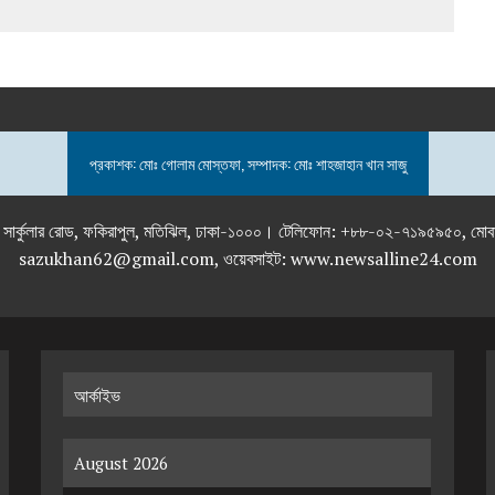
প্রকাশক: মোঃ গোলাম মোস্তফা, সম্পাদক: মোঃ শাহজাহান খান সাজু
তলা), ২৯২ ইনার সার্কুলার রোড, ফকিরাপুল, মতিঝিল, ঢাকা-১০০০। টেলিফোন: +৮৮-০২
sazukhan62@gmail.com, ওয়েবসাইট: www.newsalline24.com
আর্কাইভ
August 2026