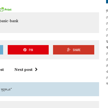
প
ল
ল
গ
ল
দ
ব
PIN
SHARE
ল
ম
ছ
st
Next post
এ
ল
ন
মৃত্যুদণ্ড"