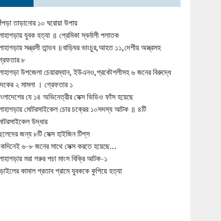
িঁপড়া তাড়ানোর ১০ ঘরোয়া উপায়
োহাগড়ায় যুবক হত্যা ॥ প্রেমিকা স্বর্নালী পলাতক
োহাগড়ায় সন্ত্রসী তান্ডব ॥বাড়িঘর ভাংচুর,আহত ১১,দেশীয় অস্ত্রসহ
্রেফতার ৮
োহাগড়া উপজেলা চেয়ারম্যান, ইউএনও,প্রকৌশলীসহ ৬ জনের বিরুদ্ধে
ুদকের ২ মামলা । গ্রেফতার ১
াংলাদেশের যে ১৪ অভিনেত্রীর সেক্স ভিডিও ফাঁস হয়েছে
োহাগড়ায় মোটরসাইকেল চোর চক্রের ১০সদস্য আটক ॥ ৪টি
োটরসাইকেল উদ্ধার
েলেদের জন্য ৮টি সেক্স হাইজিন টিপ্‌স
কদিনেই ৬-৮ জনের সাথে সেক্স করতে হয়েছে…
োহাগড়ায় মরা গরুর পচা মাংস বিক্রি আটক-১
ড়াইলের কামাল প্রতাব গ্রামে যুবককে কুপিয়ে হত্যা