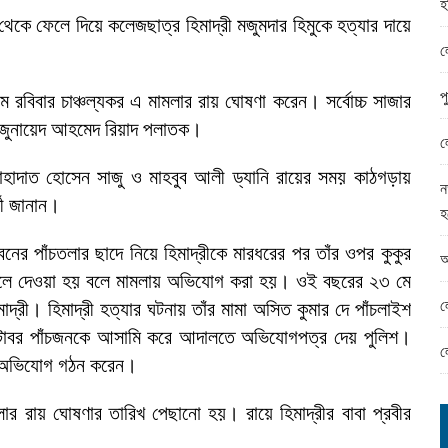
হ
ামের ঈদ সামগ্রী বিতরন
থেকে ফেলে দিয়ে কলেজছাত্র হিমাদ্রী মজুমদার হিমুকে হত্যার দায়ে
ন্ড অফিসে ভয়াবহ দুর্নীতি
ল
প
াম রবিবার চাঞ্চল্যকর এ মামলার রায় ঘোষণা করেন। সর্বোচ্চ সাজার
 জুনায়েদ আহমেদ রিয়াদ পলাতক।
ল
, শাহাদাত হোসেন সাজু ও মাহবুব আলী ড্যানি রায়ের সময় কাঠগড়ায়
ন
তী জানান।
হ
নের পাঁচতলার ছাদে নিয়ে হিমাদ্রীকে মারধরের পর তাঁর ওপর কুকুর
আ
ফেলে দেওয়া হয় বলে মামলায় অভিযোগ করা হয়। ওই বছরের ২৩ মে
ল
াদ্রী। হিমাদ্রী হত্যার ঘটনায় তাঁর মামা অসিত কুমার দে পাঁচলাইশ
টোবর পাঁচজনকে আসামি করে আদালতে অভিযোগপত্র দেয় পুলিশ।
ল
ধে অভিযোগ গঠন করেন।
ায় ঘোষণার তারিখ পেছানো হয়। রায়ে হিমাদ্রীর বাবা প্রবীর