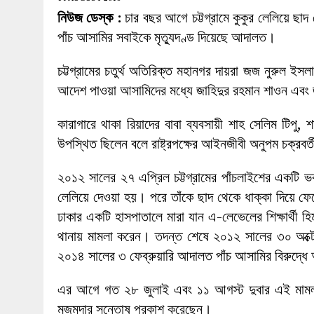
27 MAY 2026
|
লোহাগড়ায় চেয়ারম্যান প্রার্থী আতিকুল ইসল
নিউজ ডেস্ক :
চার বছর আগে চট্টগ্রামে কুকুর লেলিয়ে ছাদ 
1 AUGUST 2026
|
লোহাগড়ায় জাল দলিলে নামজারি ॥ এসিল্যা
পাঁচ আসামির সবাইকে মৃত্যুদণ্ড দিয়েছে আদালত।
চট্টগ্রামের চতুর্থ অতিরিক্ত মহানগর দায়রা জজ নুরুল ইসল
আদেশ পাওয়া আসামিদের মধ্যে জাহিদুর রহমান শাওন এবং
কারাগারে থাকা রিয়াদের বাবা ব্যবসায়ী শাহ সেলিম টিপু
উপস্থিত ছিলেন বলে রাষ্ট্রপক্ষের আইনজীবী অনুপম চক্রবর্
২০১২ সালের ২৭ এপ্রিল চট্টগ্রামের পাঁচলাইশের একটি ভব
লেলিয়ে দেওয়া হয়। পরে তাঁকে ছাদ থেকে ধাক্কা দিয়ে 
ঢাকার একটি হাসপাতালে মারা যান এ-লেভেলের শিক্ষার্থী হিম
থানায় মামলা করেন। তদন্ত শেষে ২০১২ সালের ৩০ অক্
২০১৪ সালের ৩ ফেব্রুয়ারি আদালত পাঁচ আসামির বিরুদ্
এর আগে গত ২৮ জুলাই এবং ১১ আগস্ট দুবার এই মামলার র
মজুমদার সন্তোষ প্রকাশ করেছেন।