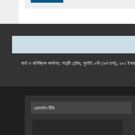
বার্তা ও বানিজ্যিক কার্যালয়: শতাব্দী সেন্টার, স্যুইট: ৮ডি (৯ম 
এ্যালাইন টিভি