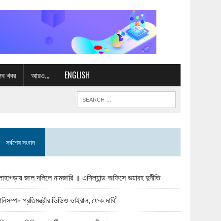
সব খবর
আরও…
ENGLISH
সর্বশেষ সংবাদ
োহাগড়ায় জাল দলিলে নামজারি ॥ এসিল্যান্ড অফিসে ভয়াবহ দুর্নীতি
ানিসম্পদ প্রতিমন্ত্রীর ভিডিও ভাইরাল, ফেক দাবি’