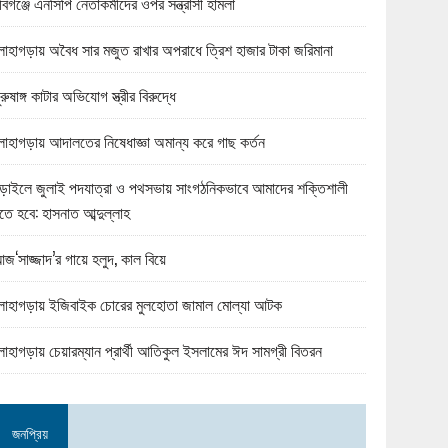
বিগঞ্জে এনসিপি নেতাকর্মীদের ওপর সন্ত্রাসী হামলা
োহাগড়ায় অবৈধ সার মজুত রাখার অপরাধে ত্রিশ হাজার টাকা জরিমানা
ুরুষাঙ্গ কাটার অভিযোগ স্ত্রীর বিরুদ্ধে
োহাগড়ায় আদালতের নিষেধাজ্ঞা অমান্য করে গাছ কর্তন
ড়াইলে জুলাই পদযাত্রা ও পথসভায় সাংগঠনিকভাবে আমাদের শক্তিশালী
তে হবে: হাসনাত আব্দুল্লাহ
জ‘সাজ্জাদ’র গায়ে হলুদ, কাল বিয়ে
োহাগড়ায় ইজিবাইক চোরের মুলহোতা জামাল মোল্যা আটক
োহাগড়ায় চেয়ারম্যান প্রার্থী আতিকুল ইসলামের ঈদ সামগ্রী বিতরন
জনপ্রিয়