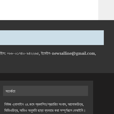
-৭১৯৫৯৫০, মোবাইল: +৮৮-০১৭৪০-৯৪২২৬৫, ইমেইল-newsalline@gmail.com,
সতর্কতা
নিউজ এ্যালাইন ২৪.কমে প্রকাশিত/প্রচারিত সংবাদ, আলোকচিত্র,
ভিডিওচিত্র, অডিও অনুমতি ছাড়া ব্যবহার করা সম্পূর্ণরূপে বেআইনি।