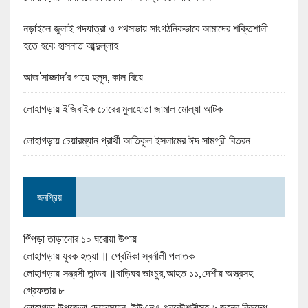
নড়াইলে জুলাই পদযাত্রা ও পথসভায় সাংগঠনিকভাবে আমাদের শক্তিশালী
হতে হবে: হাসনাত আব্দুল্লাহ
আজ‘সাজ্জাদ’র গায়ে হলুদ, কাল বিয়ে
লোহাগড়ায় ইজিবাইক চোরের মুলহোতা জামাল মোল্যা আটক
লোহাগড়ায় চেয়ারম্যান প্রার্থী আতিকুল ইসলামের ঈদ সামগ্রী বিতরন
জনপ্রিয়
পিঁপড়া তাড়ানোর ১০ ঘরোয়া উপায়
লোহাগড়ায় যুবক হত্যা ॥ প্রেমিকা স্বর্নালী পলাতক
লোহাগড়ায় সন্ত্রসী তান্ডব ॥বাড়িঘর ভাংচুর,আহত ১১,দেশীয় অস্ত্রসহ
গ্রেফতার ৮
লোহাগড়া উপজেলা চেয়ারম্যান, ইউএনও,প্রকৌশলীসহ ৬ জনের বিরুদ্ধে