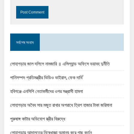
সর্বশেষ সংবাদ
লোহাগড়ায় জাল দলিলে নামজারি ॥ এসিল্যান্ড অফিসে ভয়াবহ দুর্নীতি
পানিসম্পদ প্রতিমন্ত্রীর ভিডিও ভাইরাল, ফেক দাবি’
হবিগঞ্জে এনসিপি নেতাকর্মীদের ওপর সন্ত্রাসী হামলা
লোহাগড়ায় অবৈধ সার মজুত রাখার অপরাধে ত্রিশ হাজার টাকা জরিমানা
পুরুষাঙ্গ কাটার অভিযোগ স্ত্রীর বিরুদ্ধে
লোহাগড়ায় আদালতের নিষেধাজ্ঞা অমান্য করে গাছ কর্তন