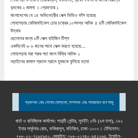
দুদকের ২ মামলা । গ্রেফতার ১
বাংলাদেশের যে ১৪ অভিনেত্রীর সেক্স ভিডিও ফাঁস হয়েছে
লোহাগড়ায় মোটরসাইকেল চোর চক্রের ১০সদস্য আটক ॥ ৪টি মোটরসাইকেল
উদ্ধার
ছেলেদের জন্য ৮টি সেক্স হাইজিন টিপ্‌স
একদিনেই ৬-৮ জনের সাথে সেক্স করতে হয়েছে…
লোহাগড়ায় মরা গরুর পচা মাংস বিক্রি আটক-১
নড়াইলের কামাল প্রতাব গ্রামে যুবককে কুপিয়ে হত্যা
প্রকাশক: মোঃ গোলাম মোস্তফা, সম্পাদক: মোঃ শাহজাহান খান সাজু
বার্তা ও বানিজ্যিক কার্যালয়: শতাব্দী সেন্টার, স্যুইট: ৮ডি (৯ম তলা), ২৯২
ইনার সার্কুলার রোড, ফকিরাপুল, মতিঝিল, ঢাকা-১০০০। টেলিফোন:
+৮৮-০২-৭১৯৫৯৫০, মোবাইল: +৮৮-০১৭৪০-৯৪২২৬৫, ইমেইল-