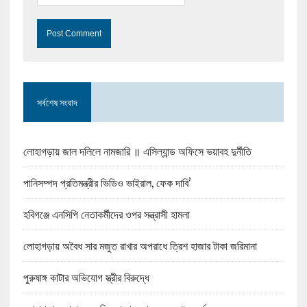
সর্বশেষ সংবাদ
লোহাগড়ায় জাল দলিলে নামজারি ॥ এসিল্যান্ড অফিসে ভয়াবহ দুর্নীতি
পানিসম্পদ প্রতিমন্ত্রীর ভিডিও ভাইরাল, ফেক দাবি’
হবিগঞ্জে এনসিপি নেতাকর্মীদের ওপর সন্ত্রাসী হামলা
লোহাগড়ায় অবৈধ সার মজুত রাখার অপরাধে ত্রিশ হাজার টাকা জরিমানা
পুরুষাঙ্গ কাটার অভিযোগ স্ত্রীর বিরুদ্ধে