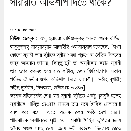
সারারাত অভিশাপ দিতে থাকে?
20 AUGUST 2016
নিউজ ডেস্ক :
আবু হুরায়রা রাদিয়াল্লাহু আনহু থেকে বর্ণিত,
রাসূলুল্লাহ্ সাল্লাল্লাহু আলাইহি ওয়াসাল্লাম বলেছেন, “যখন
কোনো স্বামী তার স্ত্রীকে স্বীয় শয্যা গ্রহণ বা দৈহিক মিলনের
জন্য আহবান জানায়, কিন্তু স্ত্রী তা অস্বীকার করায় স্বামী
তার ওপর ক্রুদ্ধ হয়ে রাত কাটায়, তখন ফিরিশতাগণ সকাল
পর্যন্ত ঐ স্ত্রীর ওপর অভিশাপ দিতে থাকে”। [সহীহ বুখারী;
সহীহ মুসলিম; মিশকাত, হাদীস নং ৩২৪৬]
অনেক মহিলাকেই দেখা যায় স্বামী-স্ত্রীতে একটু খুনসুটি হলেই
স্বামীকে শাস্তি দেওয়ার মানসে তার সঙ্গে দৈহিক মেলামেশা
বন্ধ করে বসে। এতে অনেক রকম ক্ষতি দেখা দেয়।
পারিবারিক অশান্তির সৃষ্টি হয়। স্বামী দৈহিক তৃপ্তির জন্য
অবৈধ পথও বেছে নেয়, অন্য স্ত্রী গ্রহণের চিন্তাও তাকে