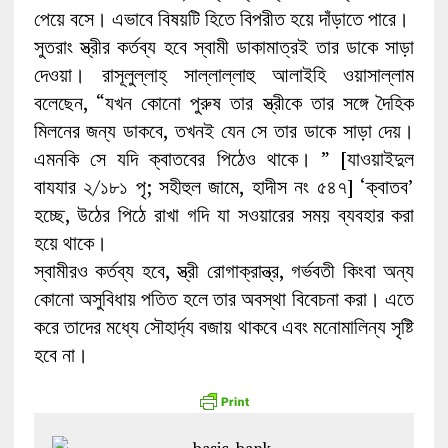
পেয়ে বসে। এভাবে বিষয়টি হিতে বিপরীত হয়ে দাঁড়াতে পারে।
সুতরাং স্ত্রীর কর্তব্য হবে স্বামী ডাকামাত্রই তার ডাকে সাড়া
দেওয়া। রাসূলুল্লাহ্ সাল্লাল্লাহু আলাইহি ওয়াসাল্লাম
বলেছেন, “যখন কোনো পুরুষ তার স্ত্রীকে তার সঙ্গে দৈহিক
মিলনের জন্য ডাকবে, তখনই যেন সে তার ডাকে সাড়া দেয়।
এমনকি সে যদি ক্বাতবের পিঠেও থাকে। ” [যাওয়াইদুল
বাযযার ২/১৮১ পৃ; সহীহুল জামে, হাদীস নং ৫৪৭] ‘ক্বাতব’
হচ্ছে, উঠের পিঠে রাখা গদি যা সওয়ারের সময় ব্যবহার করা
হয়ে থাকে।
স্বামীরও কর্তব্য হবে, স্ত্রী রোগাক্রান্ত্র, গর্ভবতী কিংবা অন্য
কোনো অসুবিধায় পতিত হলে তার অবস্থা বিবেচনা করা। এতে
করে তাদের মধ্যে সৌহার্দ্য বজায় থাকবে এবং মনোমালিন্য সৃষ্টি
হবে না।