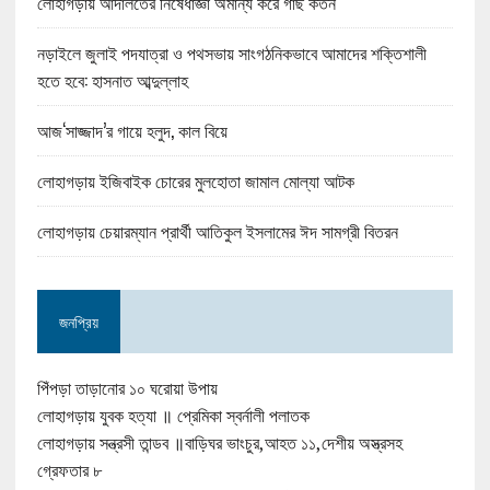
লোহাগড়ায় আদালতের নিষেধাজ্ঞা অমান্য করে গাছ কর্তন
নড়াইলে জুলাই পদযাত্রা ও পথসভায় সাংগঠনিকভাবে আমাদের শক্তিশালী
হতে হবে: হাসনাত আব্দুল্লাহ
আজ‘সাজ্জাদ’র গায়ে হলুদ, কাল বিয়ে
লোহাগড়ায় ইজিবাইক চোরের মুলহোতা জামাল মোল্যা আটক
লোহাগড়ায় চেয়ারম্যান প্রার্থী আতিকুল ইসলামের ঈদ সামগ্রী বিতরন
জনপ্রিয়
পিঁপড়া তাড়ানোর ১০ ঘরোয়া উপায়
লোহাগড়ায় যুবক হত্যা ॥ প্রেমিকা স্বর্নালী পলাতক
লোহাগড়ায় সন্ত্রসী তান্ডব ॥বাড়িঘর ভাংচুর,আহত ১১,দেশীয় অস্ত্রসহ
গ্রেফতার ৮