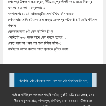
লোহাগড়া উপজেলা চেয়ারম্যান, ইউএনও,প্রকৌশলীসহ ৬ জনের বিরুদ্ধে
দুদকের ২ মামলা । গ্রেফতার ১
বাংলাদেশের যে ১৪ অভিনেত্রীর সেক্স ভিডিও ফাঁস হয়েছে
লোহাগড়ায় মোটরসাইকেল চোর চক্রের ১০সদস্য আটক ॥ ৪টি মোটরসাইকেল
উদ্ধার
ছেলেদের জন্য ৮টি সেক্স হাইজিন টিপ্‌স
একদিনেই ৬-৮ জনের সাথে সেক্স করতে হয়েছে…
লোহাগড়ায় মরা গরুর পচা মাংস বিক্রি আটক-১
নড়াইলের কামাল প্রতাব গ্রামে যুবককে কুপিয়ে হত্যা
প্রকাশক: মোঃ গোলাম মোস্তফা, সম্পাদক: মোঃ শাহজাহান খান সাজু
বার্তা ও বানিজ্যিক কার্যালয়: শতাব্দী সেন্টার, স্যুইট: ৮ডি (৯ম তলা), ২৯২
ইনার সার্কুলার রোড, ফকিরাপুল, মতিঝিল, ঢাকা-১০০০। টেলিফোন: