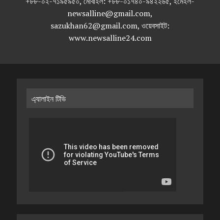
+৮৮-০২-৭১৯৫৯৫০, মোবাইল: +৮৮-০১৭৪০-৯৪২২৬৫, ইমেইল-
newsalline@gmail.com,
sazukhan62@gmail.com, ওয়েবসাইট:
www.newsalline24.com
এ্যালাইন টিভি