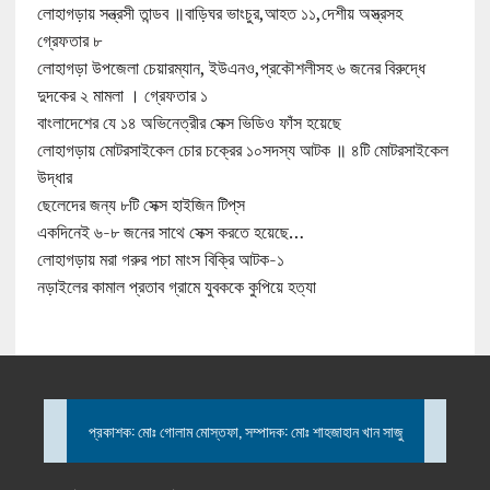
লোহাগড়ায় সন্ত্রসী তান্ডব ॥বাড়িঘর ভাংচুর,আহত ১১,দেশীয় অস্ত্রসহ
গ্রেফতার ৮
লোহাগড়া উপজেলা চেয়ারম্যান, ইউএনও,প্রকৌশলীসহ ৬ জনের বিরুদ্ধে
দুদকের ২ মামলা । গ্রেফতার ১
বাংলাদেশের যে ১৪ অভিনেত্রীর সেক্স ভিডিও ফাঁস হয়েছে
লোহাগড়ায় মোটরসাইকেল চোর চক্রের ১০সদস্য আটক ॥ ৪টি মোটরসাইকেল
উদ্ধার
ছেলেদের জন্য ৮টি সেক্স হাইজিন টিপ্‌স
একদিনেই ৬-৮ জনের সাথে সেক্স করতে হয়েছে…
লোহাগড়ায় মরা গরুর পচা মাংস বিক্রি আটক-১
নড়াইলের কামাল প্রতাব গ্রামে যুবককে কুপিয়ে হত্যা
প্রকাশক: মোঃ গোলাম মোস্তফা, সম্পাদক: মোঃ শাহজাহান খান সাজু