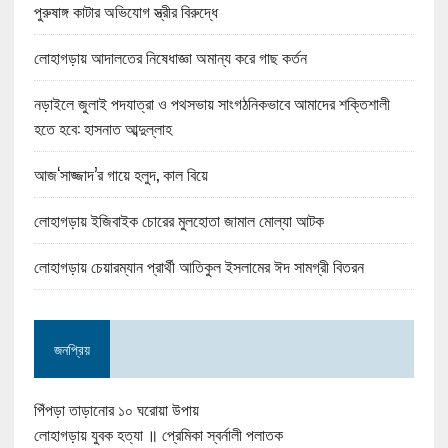
পুরুষাঙ্গ কাটার অভিযোগ স্ত্রীর বিরুদ্ধে
লোহাগড়ায় আদালতের নিষেধাজ্ঞা অমান্য করে গাছ কর্তন
নড়াইলে জুলাই পদযাত্রা ও পথসভায় সাংগঠনিকভাবে আমাদের শক্তিশালী
হতে হবে: হাসনাত আব্দুল্লাহ
আজ‘সাজ্জাদ’র গায়ে হলুদ, কাল বিয়ে
লোহাগড়ায় ইজিবাইক চোরের মুলহোতা জামাল মোল্যা আটক
লোহাগড়ায় চেয়ারম্যান প্রার্থী আতিকুল ইসলামের ঈদ সামগ্রী বিতরন
জনপ্রিয়
পিঁপড়া তাড়ানোর ১০ ঘরোয়া উপায়
লোহাগড়ায় যুবক হত্যা ॥ প্রেমিকা স্বর্নালী পলাতক