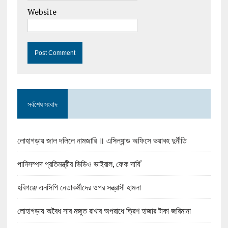
Website
সর্বশেষ সংবাদ
লোহাগড়ায় জাল দলিলে নামজারি ॥ এসিল্যান্ড অফিসে ভয়াবহ দুর্নীতি
পানিসম্পদ প্রতিমন্ত্রীর ভিডিও ভাইরাল, ফেক দাবি’
হবিগঞ্জে এনসিপি নেতাকর্মীদের ওপর সন্ত্রাসী হামলা
লোহাগড়ায় অবৈধ সার মজুত রাখার অপরাধে ত্রিশ হাজার টাকা জরিমানা