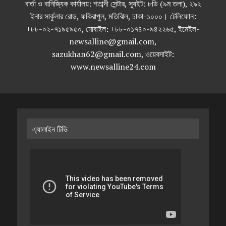
বার্তা ও বানিজ্যিক কার্যালয়: শতাব্দী সেন্টার, স্যুইট: ৮ডি (৯ম তলা), ২৯২
ইনার সার্কুলার রোড, ফকিরাপুল, মতিঝিল, ঢাকা-১০০০। টেলিফোন:
+৮৮-০২-৭১৯৫৯৫০, মোবাইল: +৮৮-০১৭৪০-৯৪২২৬৫, ইমেইল-
newsalline@gmail.com,
sazukhan62@gmail.com, ওয়েবসাইট:
www.newsalline24.com
এ্যালাইন টিভি