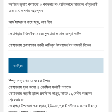
নড়াইলে জুলাই পদযাত্রা ও পথসভায় সাংগঠনিকভাবে আমাদের শক্তিশালী
হতে হবে: হাসনাত আব্দুল্লাহ
আজ‘সাজ্জাদ’র গায়ে হলুদ, কাল বিয়ে
লোহাগড়ায় ইজিবাইক চোরের মুলহোতা জামাল মোল্যা আটক
লোহাগড়ায় চেয়ারম্যান প্রার্থী আতিকুল ইসলামের ঈদ সামগ্রী বিতরন
জনপ্রিয়
পিঁপড়া তাড়ানোর ১০ ঘরোয়া উপায়
লোহাগড়ায় যুবক হত্যা ॥ প্রেমিকা স্বর্নালী পলাতক
লোহাগড়ায় সন্ত্রসী তান্ডব ॥বাড়িঘর ভাংচুর,আহত ১১,দেশীয় অস্ত্রসহ
গ্রেফতার ৮
লোহাগড়া উপজেলা চেয়ারম্যান, ইউএনও,প্রকৌশলীসহ ৬ জনের বিরুদ্ধে