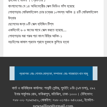
দুদকের ২ মামলা । গ্রেফতার ১
বাংলাদেশের যে ১৪ অভিনেত্রীর সেক্স ভিডিও ফাঁস হয়েছে
লোহাগড়ায় মোটরসাইকেল চোর চক্রের ১০সদস্য আটক ॥ ৪টি মোটরসাইকেল
উদ্ধার
ছেলেদের জন্য ৮টি সেক্স হাইজিন টিপ্‌স
একদিনেই ৬-৮ জনের সাথে সেক্স করতে হয়েছে…
লোহাগড়ায় মরা গরুর পচা মাংস বিক্রি আটক-১
নড়াইলের কামাল প্রতাব গ্রামে যুবককে কুপিয়ে হত্যা
প্রকাশক: মোঃ গোলাম মোস্তফা, সম্পাদক: মোঃ শাহজাহান খান সাজু
বার্তা ও বানিজ্যিক কার্যালয়: শতাব্দী সেন্টার, স্যুইট: ৮ডি (৯ম তলা), ২৯২
ইনার সার্কুলার রোড, ফকিরাপুল, মতিঝিল, ঢাকা-১০০০। টেলিফোন:
+৮৮-০২-৭১৯৫৯৫০, মোবাইল: +৮৮-০১৭৪০-৯৪২২৬৫, ইমেইল-
newsalline@gmail.com,