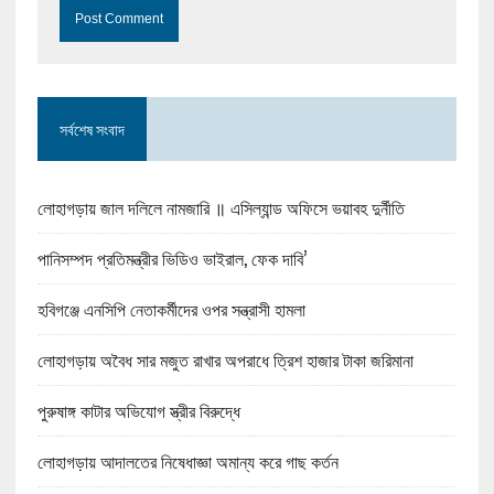
সর্বশেষ সংবাদ
লোহাগড়ায় জাল দলিলে নামজারি ॥ এসিল্যান্ড অফিসে ভয়াবহ দুর্নীতি
পানিসম্পদ প্রতিমন্ত্রীর ভিডিও ভাইরাল, ফেক দাবি’
হবিগঞ্জে এনসিপি নেতাকর্মীদের ওপর সন্ত্রাসী হামলা
লোহাগড়ায় অবৈধ সার মজুত রাখার অপরাধে ত্রিশ হাজার টাকা জরিমানা
পুরুষাঙ্গ কাটার অভিযোগ স্ত্রীর বিরুদ্ধে
লোহাগড়ায় আদালতের নিষেধাজ্ঞা অমান্য করে গাছ কর্তন