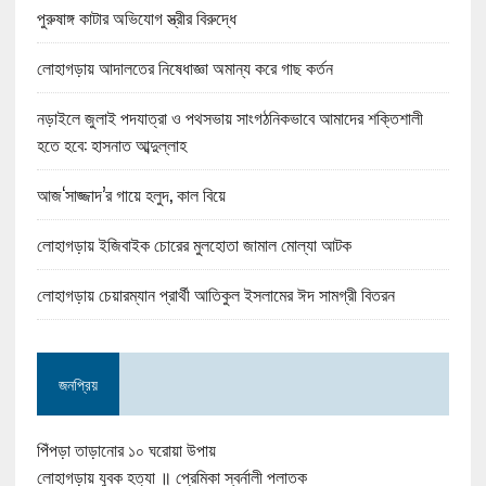
পুরুষাঙ্গ কাটার অভিযোগ স্ত্রীর বিরুদ্ধে
লোহাগড়ায় আদালতের নিষেধাজ্ঞা অমান্য করে গাছ কর্তন
নড়াইলে জুলাই পদযাত্রা ও পথসভায় সাংগঠনিকভাবে আমাদের শক্তিশালী
হতে হবে: হাসনাত আব্দুল্লাহ
আজ‘সাজ্জাদ’র গায়ে হলুদ, কাল বিয়ে
লোহাগড়ায় ইজিবাইক চোরের মুলহোতা জামাল মোল্যা আটক
লোহাগড়ায় চেয়ারম্যান প্রার্থী আতিকুল ইসলামের ঈদ সামগ্রী বিতরন
জনপ্রিয়
পিঁপড়া তাড়ানোর ১০ ঘরোয়া উপায়
লোহাগড়ায় যুবক হত্যা ॥ প্রেমিকা স্বর্নালী পলাতক