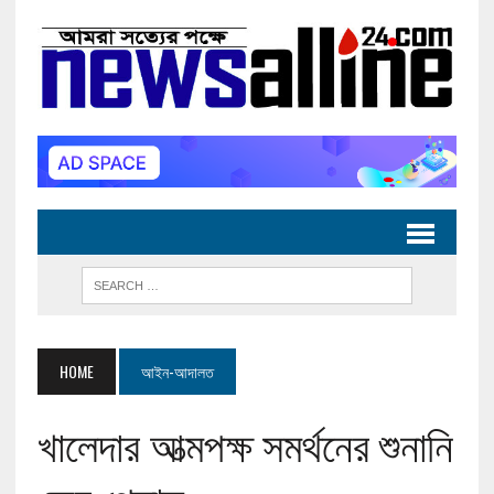
HOME
আইন-আদালত
খালেদার আত্মপক্ষ সমর্থনের শুনানি