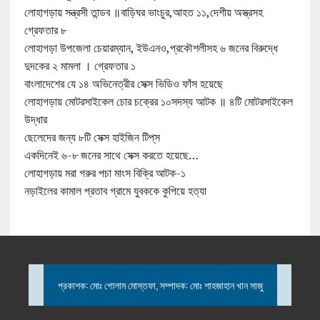
লোহাগড়ায় সন্ত্রসী তান্ডব ॥বাড়িঘর ভাংচুর,আহত ১১,দেশীয় অস্ত্রসহ
গ্রেফতার ৮
লোহাগড়া উপজেলা চেয়ারম্যান, ইউএনও,প্রকৌশলীসহ ৬ জনের বিরুদ্ধে
দুদকের ২ মামলা । গ্রেফতার ১
বাংলাদেশের যে ১৪ অভিনেত্রীর সেক্স ভিডিও ফাঁস হয়েছে
লোহাগড়ায় মোটরসাইকেল চোর চক্রের ১০সদস্য আটক ॥ ৪টি মোটরসাইকেল
উদ্ধার
ছেলেদের জন্য ৮টি সেক্স হাইজিন টিপ্‌স
একদিনেই ৬-৮ জনের সাথে সেক্স করতে হয়েছে…
লোহাগড়ায় মরা গরুর পচা মাংস বিক্রি আটক-১
নড়াইলের কামাল প্রতাব গ্রামে যুবককে কুপিয়ে হত্যা
প্রকাশক: মোঃ গোলাম মোস্তফা, সম্পাদক: মোঃ শাহজাহান খান সাজু