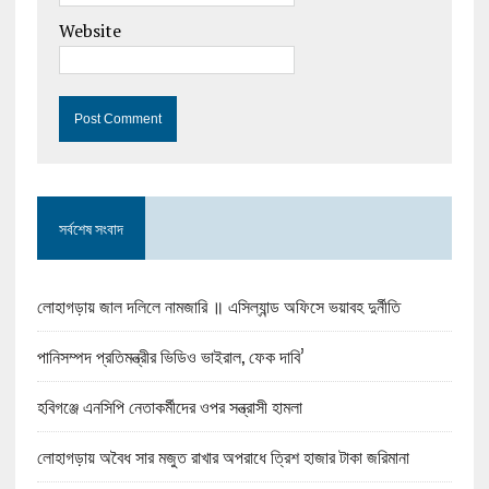
Website
সর্বশেষ সংবাদ
লোহাগড়ায় জাল দলিলে নামজারি ॥ এসিল্যান্ড অফিসে ভয়াবহ দুর্নীতি
পানিসম্পদ প্রতিমন্ত্রীর ভিডিও ভাইরাল, ফেক দাবি’
হবিগঞ্জে এনসিপি নেতাকর্মীদের ওপর সন্ত্রাসী হামলা
লোহাগড়ায় অবৈধ সার মজুত রাখার অপরাধে ত্রিশ হাজার টাকা জরিমানা