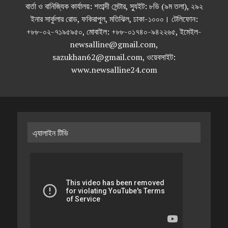
বার্তা ও বানিজ্যিক কার্যালয়: শতাব্দী সেন্টার, স্যুইট: ৮ডি (৯ম তলা), ২৯২
ইনার সার্কুলার রোড, ফকিরাপুল, মতিঝিল, ঢাকা-১০০০। টেলিফোন:
+৮৮-০২-৭১৯৫৯৫০, মোবাইল: +৮৮-০১৭৪০-৯৪২২৬৫, ইমেইল-
newsalline@gmail.com,
sazukhan62@gmail.com, ওয়েবসাইট:
www.newsalline24.com
এ্যালাইন টিভি