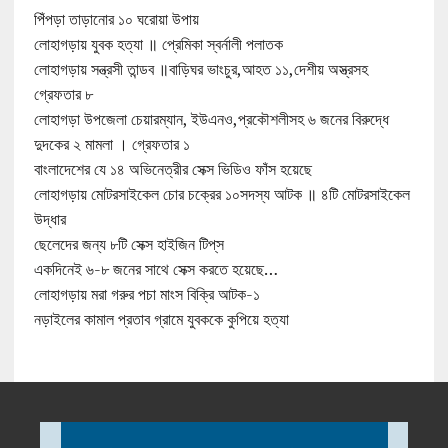
পিঁপড়া তাড়ানোর ১০ ঘরোয়া উপায়
লোহাগড়ায় যুবক হত্যা ॥ প্রেমিকা স্বর্নালী পলাতক
লোহাগড়ায় সন্ত্রসী তান্ডব ॥বাড়িঘর ভাংচুর,আহত ১১,দেশীয় অস্ত্রসহ
গ্রেফতার ৮
লোহাগড়া উপজেলা চেয়ারম্যান, ইউএনও,প্রকৌশলীসহ ৬ জনের বিরুদ্ধে
দুদকের ২ মামলা । গ্রেফতার ১
বাংলাদেশের যে ১৪ অভিনেত্রীর সেক্স ভিডিও ফাঁস হয়েছে
লোহাগড়ায় মোটরসাইকেল চোর চক্রের ১০সদস্য আটক ॥ ৪টি মোটরসাইকেল
উদ্ধার
ছেলেদের জন্য ৮টি সেক্স হাইজিন টিপ্‌স
একদিনেই ৬-৮ জনের সাথে সেক্স করতে হয়েছে…
লোহাগড়ায় মরা গরুর পচা মাংস বিক্রি আটক-১
নড়াইলের কামাল প্রতাব গ্রামে যুবককে কুপিয়ে হত্যা