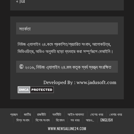
« Jul
সতর্কতা
নিউজ এ্যালাইন ২৪.কমে প্রকাশিত/প্রচারিত সংবাদ, আলোকচিত্র,
ভিডিওচিত্র, অডিও অনুমতি ছাড়া ব্যবহার করা সম্পূর্ণরূপে বেআইনি।
© ২০১৬, নিউজ এ্যালাইন ২৪.কম কতৃক স্বর্ব স্বত্ত্ব সংরক্ষিত
Developed By :
www.jadusoft.com
প্রচ্ছদ
জাতীয়
রাজনীতি
অর্থনীতি
আইন-আদালত
দেশের খবর
খেলার খবর
বিশ্ব সংবাদ
বিশেষ সংবাদ
বিনোদন
সব খবর
আরও…
ENGLISH
WWW.NEWSALLINE24.COM