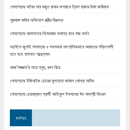
লোহাগড়ায় অবৈধ সার মজুত রাখার অপরাধে ত্রিশ হাজার টাকা জরিমানা
পুরুষাঙ্গ কাটার অভিযোগ স্ত্রীর বিরুদ্ধে
লোহাগড়ায় আদালতের নিষেধাজ্ঞা অমান্য করে গাছ কর্তন
নড়াইলে জুলাই পদযাত্রা ও পথসভায় সাংগঠনিকভাবে আমাদের শক্তিশালী
হতে হবে: হাসনাত আব্দুল্লাহ
আজ‘সাজ্জাদ’র গায়ে হলুদ, কাল বিয়ে
লোহাগড়ায় ইজিবাইক চোরের মুলহোতা জামাল মোল্যা আটক
লোহাগড়ায় চেয়ারম্যান প্রার্থী আতিকুল ইসলামের ঈদ সামগ্রী বিতরন
জনপ্রিয়