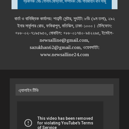
প্রকাশক: মোঃ গোলাম মোস্তফা, সম্পাদক: মোঃ শাহজাহান খান সাজু
বার্তা ও বানিজ্যিক কার্যালয়: শতাব্দী সেন্টার, স্যুইট: ৮ডি (৯ম তলা), ২৯২
ইনার সার্কুলার রোড, ফকিরাপুল, মতিঝিল, ঢাকা-১০০০। টেলিফোন:
+৮৮-০২-৭১৯৫৯৫০, মোবাইল: +৮৮-০১৭৪০-৯৪২২৬৫, ইমেইল-
newsalline@gmail.com,
sazukhan62@gmail.com, ওয়েবসাইট:
www.newsalline24.com
এ্যালাইন টিভি