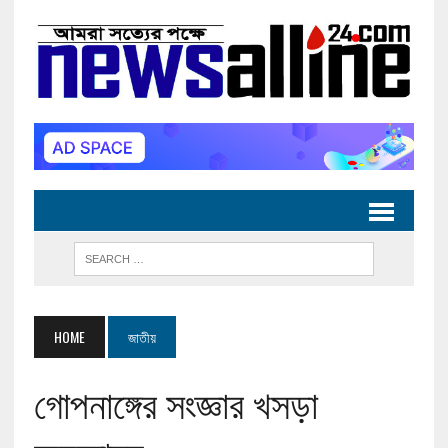
HOME
জাতীয়
গোপনাঙ্গের সংজ্ঞার খসড়া