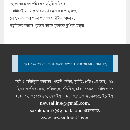
ছেলেদের জন্য ৮টি সেক্স হাইজিন টিপ্‌স
একদিনেই ৬-৮ জনের সাথে সেক্স করতে হয়েছে…
লোহাগড়ায় মরা গরুর পচা মাংস বিক্রি আটক-১
নড়াইলের কামাল প্রতাব গ্রামে যুবককে কুপিয়ে হত্যা
প্রকাশক: মোঃ গোলাম মোস্তফা, সম্পাদক: মোঃ শাহজাহান খান সাজু
বার্তা ও বানিজ্যিক কার্যালয়: শতাব্দী সেন্টার, স্যুইট: ৮ডি (৯ম তলা), ২৯২
ইনার সার্কুলার রোড, ফকিরাপুল, মতিঝিল, ঢাকা-১০০০। টেলিফোন:
+৮৮-০২-৭১৯৫৯৫০, মোবাইল: +৮৮-০১৭৪০-৯৪২২৬৫, ইমেইল-
newsalline@gmail.com,
sazukhan62@gmail.com, ওয়েবসাইট:
www.newsalline24.com