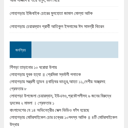
লোহাগড়ায় ইজিবাইক চোরের মুলহোতা জামাল মোল্যা আটক
লোহাগড়ায় চেয়ারম্যান প্রার্থী আতিকুল ইসলামের ঈদ সামগ্রী বিতরন
জনপ্রিয়
পিঁপড়া তাড়ানোর ১০ ঘরোয়া উপায়
লোহাগড়ায় যুবক হত্যা ॥ প্রেমিকা স্বর্নালী পলাতক
লোহাগড়ায় সন্ত্রসী তান্ডব ॥বাড়িঘর ভাংচুর,আহত ১১,দেশীয় অস্ত্রসহ
গ্রেফতার ৮
লোহাগড়া উপজেলা চেয়ারম্যান, ইউএনও,প্রকৌশলীসহ ৬ জনের বিরুদ্ধে
দুদকের ২ মামলা । গ্রেফতার ১
বাংলাদেশের যে ১৪ অভিনেত্রীর সেক্স ভিডিও ফাঁস হয়েছে
লোহাগড়ায় মোটরসাইকেল চোর চক্রের ১০সদস্য আটক ॥ ৪টি মোটরসাইকেল
উদ্ধার