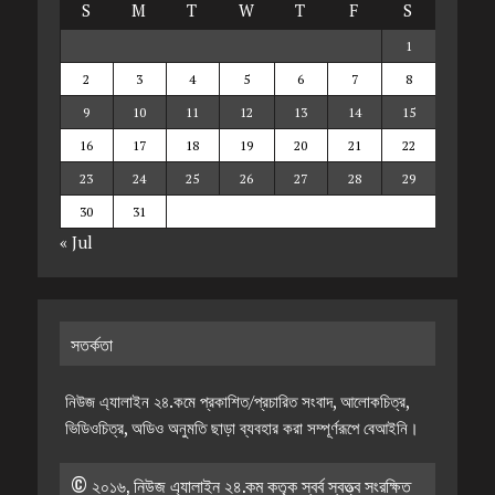
S
M
T
W
T
F
S
1
2
3
4
5
6
7
8
9
10
11
12
13
14
15
16
17
18
19
20
21
22
23
24
25
26
27
28
29
30
31
« Jul
সতর্কতা
নিউজ এ্যালাইন ২৪.কমে প্রকাশিত/প্রচারিত সংবাদ, আলোকচিত্র,
ভিডিওচিত্র, অডিও অনুমতি ছাড়া ব্যবহার করা সম্পূর্ণরূপে বেআইনি।
© ২০১৬, নিউজ এ্যালাইন ২৪.কম কতৃক স্বর্ব স্বত্ত্ব সংরক্ষিত