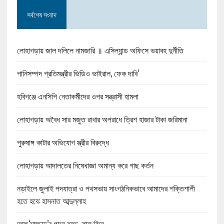
সর্বশেষ সংবাদ
লোহাগড়ায় জাল দলিলে নামজারি ॥ এসিল্যান্ড অফিসে ভয়াবহ দুর্নীতি
পানিসম্পদ প্রতিমন্ত্রীর ভিডিও ভাইরাল, ফেক দাবি’
হবিগঞ্জে এনসিপি নেতাকর্মীদের ওপর সন্ত্রাসী হামলা
লোহাগড়ায় অবৈধ সার মজুত রাখার অপরাধে ত্রিশ হাজার টাকা জরিমানা
পুরুষাঙ্গ কাটার অভিযোগ স্ত্রীর বিরুদ্ধে
লোহাগড়ায় আদালতের নিষেধাজ্ঞা অমান্য করে গাছ কর্তন
নড়াইলে জুলাই পদযাত্রা ও পথসভায় সাংগঠনিকভাবে আমাদের শক্তিশালী
হতে হবে: হাসনাত আব্দুল্লাহ
আজ‘সাজ্জাদ’র গায়ে হলুদ, কাল বিয়ে