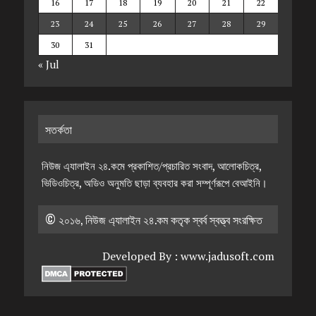
16
17
18
19
20
21
22
23
24
25
26
27
28
29
30
31
« Jul
সতর্কতা
নিউজ এ্যালাইন ২৪.কমে প্রকাশিত/প্রচারিত সংবাদ, আলোকচিত্র,
ভিডিওচিত্র, অডিও অনুমতি ছাড়া ব্যবহার করা সম্পূর্ণরূপে বেআইনি।
© ২০১৬, নিউজ এ্যালাইন ২৪.কম কতৃক স্বর্ব স্বত্ত্ব সংরক্ষিত
Developed By :
www.jadusoft.com