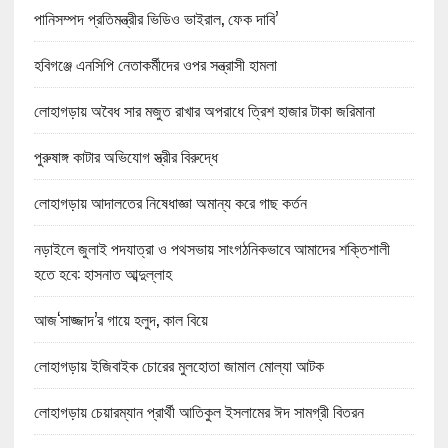
পানিসম্পদ প্রতিমন্ত্রীর ভিডিও ভাইরাল, ফেক দাবি’
হবিগঞ্জে এনসিপি নেতাকর্মীদের ওপর সন্ত্রাসী হামলা
লোহাগড়ায় অবৈধ সার মজুত রাখার অপরাধে ত্রিশ হাজার টাকা জরিমানা
পুরুষাঙ্গ কাটার অভিযোগ স্ত্রীর বিরুদ্ধে
লোহাগড়ায় আদালতের নিষেধাজ্ঞা অমান্য করে গাছ কর্তন
নড়াইলে জুলাই পদযাত্রা ও পথসভায় সাংগঠনিকভাবে আমাদের শক্তিশালী
হতে হবে: হাসনাত আব্দুল্লাহ
আজ‘সাজ্জাদ’র গায়ে হলুদ, কাল বিয়ে
লোহাগড়ায় ইজিবাইক চোরের মুলহোতা জামাল মোল্যা আটক
লোহাগড়ায় চেয়ারম্যান প্রার্থী আতিকুল ইসলামের ঈদ সামগ্রী বিতরন