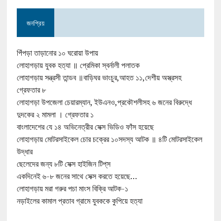
জনপ্রিয়
পিঁপড়া তাড়ানোর ১০ ঘরোয়া উপায়
লোহাগড়ায় যুবক হত্যা ॥ প্রেমিকা স্বর্নালী পলাতক
লোহাগড়ায় সন্ত্রসী তান্ডব ॥বাড়িঘর ভাংচুর,আহত ১১,দেশীয় অস্ত্রসহ
গ্রেফতার ৮
লোহাগড়া উপজেলা চেয়ারম্যান, ইউএনও,প্রকৌশলীসহ ৬ জনের বিরুদ্ধে
দুদকের ২ মামলা । গ্রেফতার ১
বাংলাদেশের যে ১৪ অভিনেত্রীর সেক্স ভিডিও ফাঁস হয়েছে
লোহাগড়ায় মোটরসাইকেল চোর চক্রের ১০সদস্য আটক ॥ ৪টি মোটরসাইকেল
উদ্ধার
ছেলেদের জন্য ৮টি সেক্স হাইজিন টিপ্‌স
একদিনেই ৬-৮ জনের সাথে সেক্স করতে হয়েছে…
লোহাগড়ায় মরা গরুর পচা মাংস বিক্রি আটক-১
নড়াইলের কামাল প্রতাব গ্রামে যুবককে কুপিয়ে হত্যা