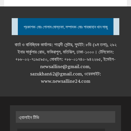
প্রকাশক: মোঃ গোলাম মোস্তফা, সম্পাদক: মোঃ শাহজাহান খান সাজু
বার্তা ও বানিজ্যিক কার্যালয়: শতাব্দী সেন্টার, স্যুইট: ৮ডি (৯ম তলা), ২৯২
ইনার সার্কুলার রোড, ফকিরাপুল, মতিঝিল, ঢাকা-১০০০। টেলিফোন:
+৮৮-০২-৭১৯৫৯৫০, মোবাইল: +৮৮-০১৭৪০-৯৪২২৬৫, ইমেইল-
newsalline@gmail.com,
sazukhan62@gmail.com, ওয়েবসাইট:
www.newsalline24.com
এ্যালাইন টিভি