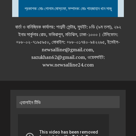
প্রকাশক: মোঃ গোলাম মোস্তফা, সম্পাদক: মোঃ শাহজাহান খান সাজু
বার্তা ও বানিজ্যিক কার্যালয়: শতাব্দী সেন্টার, স্যুইট: ৮ডি (৯ম তলা), ২৯২
ইনার সার্কুলার রোড, ফকিরাপুল, মতিঝিল, ঢাকা-১০০০। টেলিফোন:
+৮৮-০২-৭১৯৫৯৫০, মোবাইল: +৮৮-০১৭৪০-৯৪২২৬৫, ইমেইল-
newsalline@gmail.com,
sazukhan62@gmail.com, ওয়েবসাইট:
www.newsalline24.com
এ্যালাইন টিভি