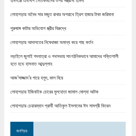
হবিগঞ্জে এনসিপি নেতাকর্মীদের ওপর সন্ত্রাসী হামলা
লোহাগড়ায় অবৈধ সার মজুত রাখার অপরাধে ত্রিশ হাজার টাকা জরিমানা
পুরুষাঙ্গ কাটার অভিযোগ স্ত্রীর বিরুদ্ধে
লোহাগড়ায় আদালতের নিষেধাজ্ঞা অমান্য করে গাছ কর্তন
নড়াইলে জুলাই পদযাত্রা ও পথসভায় সাংগঠনিকভাবে আমাদের শক্তিশালী
হতে হবে: হাসনাত আব্দুল্লাহ
আজ‘সাজ্জাদ’র গায়ে হলুদ, কাল বিয়ে
লোহাগড়ায় ইজিবাইক চোরের মুলহোতা জামাল মোল্যা আটক
লোহাগড়ায় চেয়ারম্যান প্রার্থী আতিকুল ইসলামের ঈদ সামগ্রী বিতরন
জনপ্রিয়