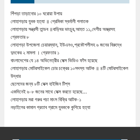
পিঁপড়া তাড়ানোর ১০ ঘরোয়া উপায়
লোহাগড়ায় যুবক হত্যা ॥ প্রেমিকা স্বর্নালী পলাতক
লোহাগড়ায় সন্ত্রসী তান্ডব ॥বাড়িঘর ভাংচুর,আহত ১১,দেশীয় অস্ত্রসহ
গ্রেফতার ৮
লোহাগড়া উপজেলা চেয়ারম্যান, ইউএনও,প্রকৌশলীসহ ৬ জনের বিরুদ্ধে
দুদকের ২ মামলা । গ্রেফতার ১
বাংলাদেশের যে ১৪ অভিনেত্রীর সেক্স ভিডিও ফাঁস হয়েছে
লোহাগড়ায় মোটরসাইকেল চোর চক্রের ১০সদস্য আটক ॥ ৪টি মোটরসাইকেল
উদ্ধার
ছেলেদের জন্য ৮টি সেক্স হাইজিন টিপ্‌স
একদিনেই ৬-৮ জনের সাথে সেক্স করতে হয়েছে…
লোহাগড়ায় মরা গরুর পচা মাংস বিক্রি আটক-১
নড়াইলের কামাল প্রতাব গ্রামে যুবককে কুপিয়ে হত্যা