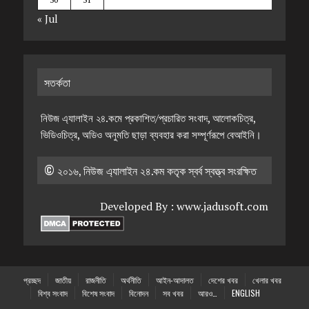
« Jul
সতর্কতা
নিউজ এ্যালাইন ২৪.কমে প্রকাশিত/প্রচারিত সংবাদ, আলোকচিত্র,
ভিডিওচিত্র, অডিও অনুমতি ছাড়া ব্যবহার করা সম্পূর্ণরূপে বেআইনি।
© ২০১৬, নিউজ এ্যালাইন ২৪.কম কতৃক স্বর্ব স্বত্ত্ব সংরক্ষিত
Developed By :
www.jadusoft.com
প্রচ্ছদ
জাতীয়
রাজনীতি
অর্থনীতি
আইন-আদালত
দেশের খবর
খেলার খবর
বিশ্ব সংবাদ
বিশেষ সংবাদ
বিনোদন
সব খবর
আরও…
ENGLISH