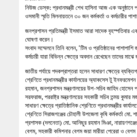
27 MAY 2026
|
লোহাগড়ায় চেয়ারম্যান প্রার্থী আতিকুল ইসল
নিউজ ডেস্ক: প্রধানমন্ত্রী শেখ হাসিনা আজ এক অনুষ্ঠান
1 AUGUST 2026
|
লোহাগড়ায় জাল দলিলে নামজারি ॥ এসিল্যা
ওসমানী স্মৃতি মিলনায়তনে ৩০ জন কর্মকর্তা ও কর্মচারীর পা
জনপ্রশাসন প্রতিমন্ত্রী ইসমাত আরা সাদেক বৃহস্পতিবার এক
ঘোষণা করেন।
সংবাদ সম্মেলনে তিনি বলেন, ‘টিম ও প্রতিষ্ঠানের পাশাপাশি
কর্মচারী যারা বিভিন্ন ক্ষেত্রে অবদান রেখেছেন তাদের ম
জাতীয় পর্যায়ে পদকপ্রাপ্তরা হলেন সাধারণ ক্ষেত্রে ব্যক্
শ্রেণিতে প্রধানমন্ত্রীর কার্যালয়ের অ্যাকসেস টু ইনফরমে
রহমান, জনপ্রশাসন মন্ত্রণালয়ের উপ-সচিব জাহিদ হোসেন 
সরফরাজ, পররাষ্ট্র মন্ত্রণালয়ের সহকারী সচিব তন্ময় কুমা
সাধারণ ক্ষেত্রে প্রাতিষ্ঠানিক শ্রেণিতে প্রধানমন্ত্রীর কার্
শ্রেণিতে সিরাজগঞ্জের চৌহালী উপজেলা কৃষি কর্মকর্তা মো. 
প্রশাসক (দলনেতা) মো. আনিছুর রহমান মিঞা, নারায়ণগঞ্জ
বেগম, সহকারী কমিশনার বেগম জয়া মারীয়া পেরেরা ও বেগম ফা