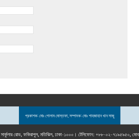
প্রকাশক: মোঃ গোলাম মোস্তফা, সম্পাদক: মোঃ শাহজাহান খান সাজু
তলা), ২৯২ ইনার সার্কুলার রোড, ফকিরাপুল, মতিঝিল, ঢাকা-১০০০। টেলিফোন: +৮৮-০২