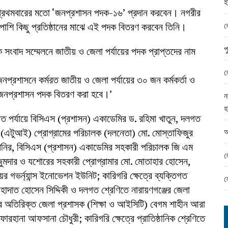
হ
ামের ঈদ সামগ্রী বিতরন
ে প্রথমবারের মতো ‘জনপ্রশাসন পদক-১৬’ প্রদান করবেন। নগরীর
ন্ড অফিসে ভয়াবহ দুর্নীতি
ল
শাপাশি কিছু প্রতিষ্ঠানের মাঝে এই পদক বিতরণ করবেন তিনি।
প
 সংবাদ সম্মেলনে জাতীয় ও জেলা পর্যায়ের পদক প্রাপ্তদের নাম
ল
 জনপ্রশাসনে কর্মরত জাতীয় ও জেলা পর্যায়ের ৩০ জন কর্মকর্তা ও
াঝে জনপ্রশাসন পদক বিতরণ করা হবে।’
ন
হ
তিগত পর্যায়ে বিসিএস (প্রশাসন) একাডেমির ড. রহিমা খাতুন, দলগত
আ
শন (এটুআই) প্রোগ্রামের পরিচালক (দলনেতা) মো. মোস্তাফিজুর
পনির, বিসিএস (প্রশাসন) একাডেমির সহকারী পরিচালক জি এম
ল
র মজুমদার ও যশোরের সহকারী প্রোগ্রামার মো. মোতাহার হোসেন,
যালয়ের গভর্ন্যান্স ইনোভেশন ইউনিট; কারিগরি ক্ষেত্রে ব্যক্তিগত
ল
শাহাদাত হোসেন সিদ্দিকী ও দলগত শ্রেণিতে নারায়ণগঞ্জের জেলা
ের অতিরিক্ত জেলা প্রশাসক (শিক্ষা ও আইসিটি) বেগম শাহীন আরা
রহানা আফসানা চৌধুরী; কারিগরি ক্ষেত্রে প্রাতিষ্ঠানিক শ্রেণিতে