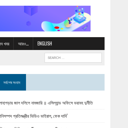
সব খবর
আরও…
ENGLISH
সর্বশেষ সংবাদ
োহাগড়ায় জাল দলিলে নামজারি ॥ এসিল্যান্ড অফিসে ভয়াবহ দুর্নীতি
ানিসম্পদ প্রতিমন্ত্রীর ভিডিও ভাইরাল, ফেক দাবি’