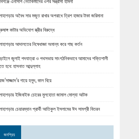
বিগঞ্জে এনসিপি নেতাকর্মীদের ওপর সন্ত্রাসী হামলা
োহাগড়ায় অবৈধ সার মজুত রাখার অপরাধে ত্রিশ হাজার টাকা জরিমানা
ুরুষাঙ্গ কাটার অভিযোগ স্ত্রীর বিরুদ্ধে
োহাগড়ায় আদালতের নিষেধাজ্ঞা অমান্য করে গাছ কর্তন
ড়াইলে জুলাই পদযাত্রা ও পথসভায় সাংগঠনিকভাবে আমাদের শক্তিশালী
তে হবে: হাসনাত আব্দুল্লাহ
জ‘সাজ্জাদ’র গায়ে হলুদ, কাল বিয়ে
োহাগড়ায় ইজিবাইক চোরের মুলহোতা জামাল মোল্যা আটক
োহাগড়ায় চেয়ারম্যান প্রার্থী আতিকুল ইসলামের ঈদ সামগ্রী বিতরন
জনপ্রিয়