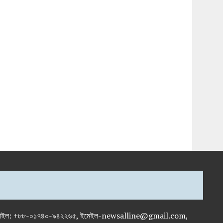
-৭১৯৫৯৫০, মোবাইল: +৮৮-০১৭৪০-৯৪২২৬৫, ইমেইল-newsalline@gmail.com,