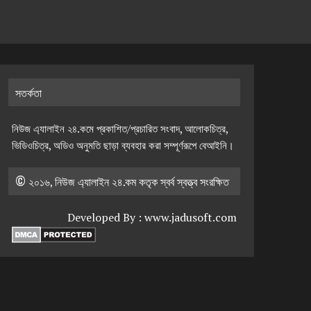
সতর্কতা
নিউজ এ্যালাইন ২৪.কমে প্রকাশিত/প্রচারিত সংবাদ, আলোকচিত্র,
ভিডিওচিত্র, অডিও অনুমতি ছাড়া ব্যবহার করা সম্পূর্ণরূপে বেআইনি।
© ২০১৬, নিউজ এ্যালাইন ২৪.কম কতৃক স্বর্ব স্বত্ত্ব সংরক্ষিত
Developed By :
www.jadusoft.com