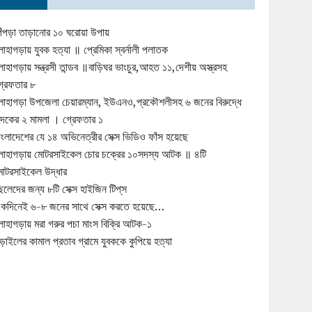
িঁপড়া তাড়ানোর ১০ ঘরোয়া উপায়
োহাগড়ায় যুবক হত্যা ॥ প্রেমিকা স্বর্নালী পলাতক
োহাগড়ায় সন্ত্রসী তান্ডব ॥বাড়িঘর ভাংচুর,আহত ১১,দেশীয় অস্ত্রসহ
্রেফতার ৮
োহাগড়া উপজেলা চেয়ারম্যান, ইউএনও,প্রকৌশলীসহ ৬ জনের বিরুদ্ধে
ুদকের ২ মামলা । গ্রেফতার ১
াংলাদেশের যে ১৪ অভিনেত্রীর সেক্স ভিডিও ফাঁস হয়েছে
োহাগড়ায় মোটরসাইকেল চোর চক্রের ১০সদস্য আটক ॥ ৪টি
োটরসাইকেল উদ্ধার
েলেদের জন্য ৮টি সেক্স হাইজিন টিপ্‌স
কদিনেই ৬-৮ জনের সাথে সেক্স করতে হয়েছে…
োহাগড়ায় মরা গরুর পচা মাংস বিক্রি আটক-১
ড়াইলের কামাল প্রতাব গ্রামে যুবককে কুপিয়ে হত্যা