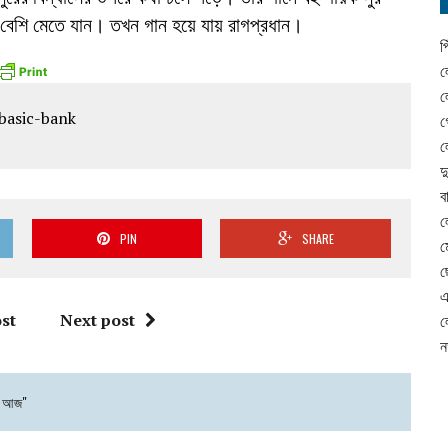
 বেশি মেতে যান। তখন গান হয়ে যায় রাগপ্রধান।
প
ল
ল
গ
ল
দ
ব
ল
PIN
SHARE
ম
ছ
এ
st
Next post
ল
ন
কী আজ"