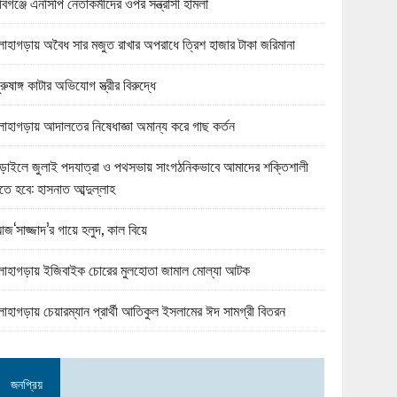
বিগঞ্জে এনসিপি নেতাকর্মীদের ওপর সন্ত্রাসী হামলা
োহাগড়ায় অবৈধ সার মজুত রাখার অপরাধে ত্রিশ হাজার টাকা জরিমানা
ুরুষাঙ্গ কাটার অভিযোগ স্ত্রীর বিরুদ্ধে
োহাগড়ায় আদালতের নিষেধাজ্ঞা অমান্য করে গাছ কর্তন
ড়াইলে জুলাই পদযাত্রা ও পথসভায় সাংগঠনিকভাবে আমাদের শক্তিশালী
তে হবে: হাসনাত আব্দুল্লাহ
জ‘সাজ্জাদ’র গায়ে হলুদ, কাল বিয়ে
োহাগড়ায় ইজিবাইক চোরের মুলহোতা জামাল মোল্যা আটক
োহাগড়ায় চেয়ারম্যান প্রার্থী আতিকুল ইসলামের ঈদ সামগ্রী বিতরন
জনপ্রিয়