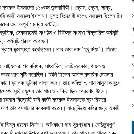
হ
ামের ঈদ সামগ্রী বিতরন
নজরুল ইসলামের ১১৮তম জন্মবার্ষিকী। দ্রোহ, প্রেম, সাম্য,
ন্ড অফিসে ভয়াবহ দুর্নীতি
ল
ীয় কবি কাজী নজরুল ইসলাম। মূলত বিদ্রোহী হলেও নজরুল ছিলেন চির
্রেমের এক অপূর্ব সমন্বয় ঘটেছিল।
প
ৃতিক, স্বেচ্ছাসেবী সংগঠন ও বিভিন্ন সংস্থা বিস্তারিত কর্মসূচি
ন্ন কর্মসূচি গ্রহণ করেছে।
ল
লিয়া গ্রামে জন্মগ্রহণ করেছিলেন। তার ডাক নাম ‘দুখু মিয়া’। পিতার
ন
হ
 নাট্যকার, প্রাবন্ধিক, সাংবাদিক, চলচ্চিত্রকার, গায়ক ও
 নবজাগরণ সৃষ্টি করেছিল। তিনি ছিলেন অসাম্প্রদায়িক চেতনার
আ
িকাশে ব্যাপক ভূমিকা পালন করে। তার কবিতা ও গান মানুষকে যুগে
াদেশের মুক্তিযুদ্ধে তার গান ও কবিতা ছিল প্রেরণার উৎস।
ল
বুর রহমান বিদ্রোহী কবি কাজী নজরুল ইসলামকে স্বপরিবারে
ল
ংলাদেশে তার বসবাসের ব্যবস্থা করেন। ধানমন্ডিতে কবির জন্য একটি
 ভিন্ন ধরনের নির্মাণ। অধিকাংশ গান সুরপ্রধান। বৈচিত্র্যপূর্ণ
সুরের বিন্যাসের উপরে কথা ঢলে পড়ে। তার গানে বহু গায়ক সুর-