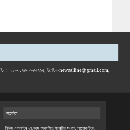
-৭১৯৫৯৫০, মোবাইল: +৮৮-০১৭৪০-৯৪২২৬৫, ইমেইল-newsalline@gmail.com,
সতর্কতা
নিউজ এ্যালাইন ২৪.কমে প্রকাশিত/প্রচারিত সংবাদ, আলোকচিত্র,