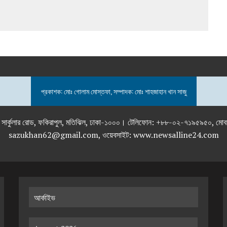
প্রকাশক: মোঃ গোলাম মোস্তফা, সম্পাদক: মোঃ শাহজাহান খান সাজু
তলা), ২৯২ ইনার সার্কুলার রোড, ফকিরাপুল, মতিঝিল, ঢাকা-১০০০। টেলিফোন: +৮৮-০২
sazukhan62@gmail.com, ওয়েবসাইট: www.newsalline24.com
আর্কাইভ