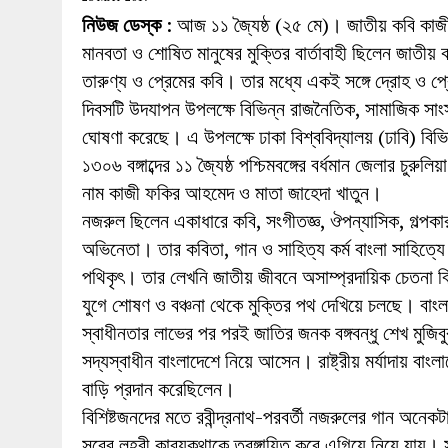
27 MAY 2026
|
লোহাগড়ায় চেয়ারম্যান প্রার্থী আতিকুল ইসল
নিউজ ডেস্ক
: আজ ১১ জ্যৈষ্ঠ (২৫ মে)। জাতীয় কবি কাজী 
1 AUGUST 2026
|
লোহাগড়ায় জাল দলিলে নামজারি ॥ এসিল্যা
মানবতা ও শোষিত মানুষের মুক্তির বার্তাবাহী ছিলেন জাত
তারুণ্য ও প্রেমের কবি। তার মধ্যে একই সঙ্গে দ্রোহ ও প
দিবসটি উদযাপন উপলক্ষে বিভিন্ন রাজনৈতিক, সামাজিক সাংস্ক
ঘোষণা করেছে। এ উপলক্ষে ঢাকা বিশ্ববিদ্যালয় (ঢাবি) বিভি
১৩০৬ বঙ্গাব্দের ১১ জ্যৈষ্ঠ পশ্চিমবঙ্গের বর্ধমান জেলার চুরু
নাম কাজী ফকির আহমেদ ও মাতা জাহেদা খাতুন।
নজরুল ছিলেন একাধারে কবি, সংগীতজ্ঞ, ঔপন্যাসিক, গল্পকার,
অভিনেতা। তার কবিতা, গান ও সাহিত্য কর্ম বাংলা সাহিত্যে
পথিকৃৎ। তার লেখনি জাতীয় জীবনে অসাম্প্রদায়িক চেতনা ব
যুগে শোষণ ও বঞ্চনা থেকে মুক্তির পথ দেখিয়ে চলছে। বাংল
স্বাধীনতার লাভের পর পরই জাতির জনক বঙ্গবন্ধু শেখ মুজি
সদ্যস্বাধীন বাংলাদেশে নিয়ে আসেন। রাষ্ট্রীয় মর্যাদায় বা
বাড়ি প্রদান করেছিলেন।
বিশিষ্টজনদের মতে রবীন্দ্রনাথ-পরবর্তী নজরুলের গান অনেকটাই
সুরের লহরী কাব্যকথাকে তরঙ্গায়িত করে এগিয়ে নিয়ে যায়। 