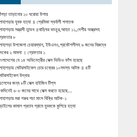
িঁপড়া তাড়ানোর ১০ ঘরোয়া উপায়
োহাগড়ায় যুবক হত্যা ॥ প্রেমিকা স্বর্নালী পলাতক
োহাগড়ায় সন্ত্রসী তান্ডব ॥বাড়িঘর ভাংচুর,আহত ১১,দেশীয় অস্ত্রসহ
্রেফতার ৮
োহাগড়া উপজেলা চেয়ারম্যান, ইউএনও,প্রকৌশলীসহ ৬ জনের বিরুদ্ধে
ুদকের ২ মামলা । গ্রেফতার ১
াংলাদেশের যে ১৪ অভিনেত্রীর সেক্স ভিডিও ফাঁস হয়েছে
োহাগড়ায় মোটরসাইকেল চোর চক্রের ১০সদস্য আটক ॥ ৪টি
োটরসাইকেল উদ্ধার
েলেদের জন্য ৮টি সেক্স হাইজিন টিপ্‌স
কদিনেই ৬-৮ জনের সাথে সেক্স করতে হয়েছে…
োহাগড়ায় মরা গরুর পচা মাংস বিক্রি আটক-১
ড়াইলের কামাল প্রতাব গ্রামে যুবককে কুপিয়ে হত্যা