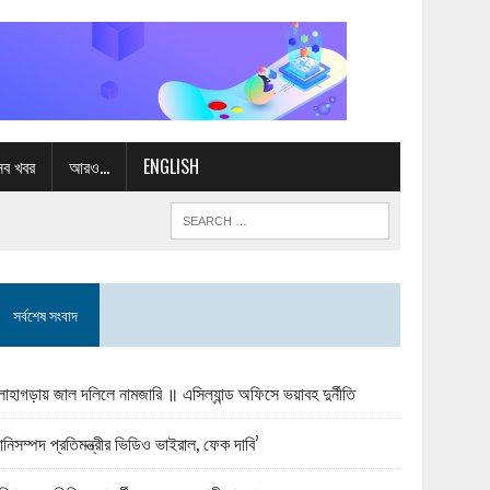
সব খবর
আরও…
ENGLISH
সর্বশেষ সংবাদ
োহাগড়ায় জাল দলিলে নামজারি ॥ এসিল্যান্ড অফিসে ভয়াবহ দুর্নীতি
ানিসম্পদ প্রতিমন্ত্রীর ভিডিও ভাইরাল, ফেক দাবি’