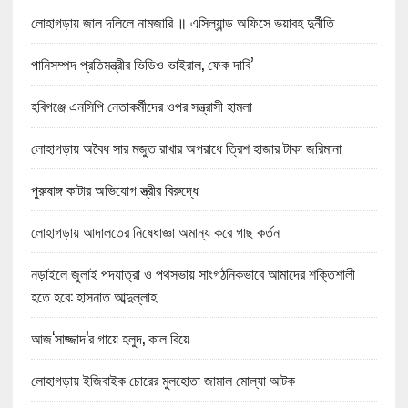
লোহাগড়ায় জাল দলিলে নামজারি ॥ এসিল্যান্ড অফিসে ভয়াবহ দুর্নীতি
পানিসম্পদ প্রতিমন্ত্রীর ভিডিও ভাইরাল, ফেক দাবি’
হবিগঞ্জে এনসিপি নেতাকর্মীদের ওপর সন্ত্রাসী হামলা
লোহাগড়ায় অবৈধ সার মজুত রাখার অপরাধে ত্রিশ হাজার টাকা জরিমানা
পুরুষাঙ্গ কাটার অভিযোগ স্ত্রীর বিরুদ্ধে
লোহাগড়ায় আদালতের নিষেধাজ্ঞা অমান্য করে গাছ কর্তন
নড়াইলে জুলাই পদযাত্রা ও পথসভায় সাংগঠনিকভাবে আমাদের শক্তিশালী
হতে হবে: হাসনাত আব্দুল্লাহ
আজ‘সাজ্জাদ’র গায়ে হলুদ, কাল বিয়ে
লোহাগড়ায় ইজিবাইক চোরের মুলহোতা জামাল মোল্যা আটক