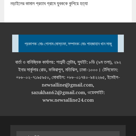
নড়াইলের কামাল প্রতাব গ্রামে যুবককে কুপিয়ে হত্যা
প্রকাশক: মোঃ গোলাম মোস্তফা, সম্পাদক: মোঃ শাহজাহান খান সাজু
বার্তা ও বানিজ্যিক কার্যালয়: শতাব্দী সেন্টার, স্যুইট: ৮ডি (৯ম তলা), ২৯২
ইনার সার্কুলার রোড, ফকিরাপুল, মতিঝিল, ঢাকা-১০০০। টেলিফোন:
+৮৮-০২-৭১৯৫৯৫০, মোবাইল: +৮৮-০১৭৪০-৯৪২২৬৫, ইমেইল-
newsalline@gmail.com,
sazukhan62@gmail.com, ওয়েবসাইট:
www.newsalline24.com