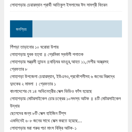
লোহাগড়ায় চেয়ারম্যান প্রার্থী আতিকুল ইসলামের ঈদ সামগ্রী বিতরন
জনপ্রিয়
পিঁপড়া তাড়ানোর ১০ ঘরোয়া উপায়
লোহাগড়ায় যুবক হত্যা ॥ প্রেমিকা স্বর্নালী পলাতক
লোহাগড়ায় সন্ত্রসী তান্ডব ॥বাড়িঘর ভাংচুর,আহত ১১,দেশীয় অস্ত্রসহ
গ্রেফতার ৮
লোহাগড়া উপজেলা চেয়ারম্যান, ইউএনও,প্রকৌশলীসহ ৬ জনের বিরুদ্ধে
দুদকের ২ মামলা । গ্রেফতার ১
বাংলাদেশের যে ১৪ অভিনেত্রীর সেক্স ভিডিও ফাঁস হয়েছে
লোহাগড়ায় মোটরসাইকেল চোর চক্রের ১০সদস্য আটক ॥ ৪টি মোটরসাইকেল
উদ্ধার
ছেলেদের জন্য ৮টি সেক্স হাইজিন টিপ্‌স
একদিনেই ৬-৮ জনের সাথে সেক্স করতে হয়েছে…
লোহাগড়ায় মরা গরুর পচা মাংস বিক্রি আটক-১