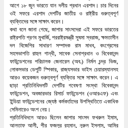
আগে ১৮ জুন ভারতে যান দলীয় প্রধান এরশাদ। চার দিনের
ওই সফরে এরশাদ দেশটির জাতীয় ও রাষ্ট্রীয় গুরুত্বপূর্ণ
ব্যক্তিদের সঙ্গে সাক্ষাৎ করেন।
কথা বলে জানা গেছে, জাপার সাংসদেরা এই সফরে ভারতের
রাষ্ট্রপতি প্রণব মুখার্জি, পররাষ্ট্রমন্ত্রী সুষমা স্বরাজ, ক্ষমতাসীন
দল বিজেপির সাধারণ সম্পাদক রাম মাধব, কংগ্রেসের
সহসভাপতি রাহুল গান্ধী, সাবেক সেনাপ্রধান ও বিবেকানন্দ
ফাউন্ডেশনের পরিচালক জেনারেল (অব.) নির্মল চন্দ্র ভিজ,
লোকসভার ডেপুটি স্পিকার, রাজ্যসভার ভাইস চেয়ারম্যানসহ
আরও কয়েকজন গুরুত্বপূর্ণ ব্যক্তির সঙ্গে সাক্ষাৎ করেন। এ
ছাড়া প্রতিনিধিদলটি দেশটির গবেষণা সংস্থা বিবেকানন্দ
ফাউন্ডেশন, অবজারভার রিসার্চ ফাউন্ডেশন (ওআরএফ) এবং
ইন্ডিয়া ফাউন্ডেশনের জ্যেষ্ঠ কর্মকর্তাদের উপস্থিতিতে একাধিক
সেমিনারেও অংশ নেয়।
প্রতিনিধিদলে আরও ছিলেন জাপার সাংসদ ফখরুল ইমাম,
আলতাফ আলী, পীর ফজলুর রহমান, নুরুল ইসলাম, আমির