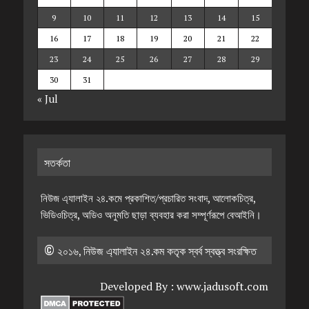
9
10
11
12
13
14
15
16
17
18
19
20
21
22
23
24
25
26
27
28
29
30
31
« Jul
সতর্কতা
নিউজ এ্যালাইন ২৪.কমে প্রকাশিত/প্রচারিত সংবাদ, আলোকচিত্র,
ভিডিওচিত্র, অডিও অনুমতি ছাড়া ব্যবহার করা সম্পূর্ণরূপে বেআইনি।
© ২০১৬, নিউজ এ্যালাইন ২৪.কম কতৃক স্বর্ব স্বত্ত্ব সংরক্ষিত
Developed By :
www.jadusoft.com