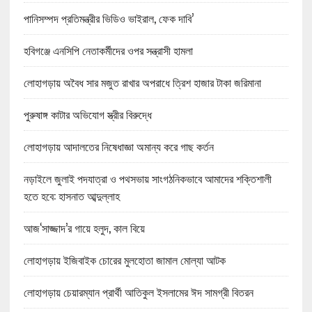
পানিসম্পদ প্রতিমন্ত্রীর ভিডিও ভাইরাল, ফেক দাবি’
হবিগঞ্জে এনসিপি নেতাকর্মীদের ওপর সন্ত্রাসী হামলা
লোহাগড়ায় অবৈধ সার মজুত রাখার অপরাধে ত্রিশ হাজার টাকা জরিমানা
পুরুষাঙ্গ কাটার অভিযোগ স্ত্রীর বিরুদ্ধে
লোহাগড়ায় আদালতের নিষেধাজ্ঞা অমান্য করে গাছ কর্তন
নড়াইলে জুলাই পদযাত্রা ও পথসভায় সাংগঠনিকভাবে আমাদের শক্তিশালী
হতে হবে: হাসনাত আব্দুল্লাহ
আজ‘সাজ্জাদ’র গায়ে হলুদ, কাল বিয়ে
লোহাগড়ায় ইজিবাইক চোরের মুলহোতা জামাল মোল্যা আটক
লোহাগড়ায় চেয়ারম্যান প্রার্থী আতিকুল ইসলামের ঈদ সামগ্রী বিতরন