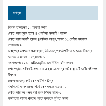
জনপ্রিয়
পিঁপড়া তাড়ানোর ১০ ঘরোয়া উপায়
লোহাগড়ায় যুবক হত্যা ॥ প্রেমিকা স্বর্নালী পলাতক
লোহাগড়ায় সন্ত্রসী তান্ডব ॥বাড়িঘর ভাংচুর,আহত ১১,দেশীয় অস্ত্রসহ
গ্রেফতার ৮
লোহাগড়া উপজেলা চেয়ারম্যান, ইউএনও,প্রকৌশলীসহ ৬ জনের বিরুদ্ধে
দুদকের ২ মামলা । গ্রেফতার ১
বাংলাদেশের যে ১৪ অভিনেত্রীর সেক্স ভিডিও ফাঁস হয়েছে
লোহাগড়ায় মোটরসাইকেল চোর চক্রের ১০সদস্য আটক ॥ ৪টি মোটরসাইকেল
উদ্ধার
ছেলেদের জন্য ৮টি সেক্স হাইজিন টিপ্‌স
একদিনেই ৬-৮ জনের সাথে সেক্স করতে হয়েছে…
লোহাগড়ায় মরা গরুর পচা মাংস বিক্রি আটক-১
নড়াইলের কামাল প্রতাব গ্রামে যুবককে কুপিয়ে হত্যা