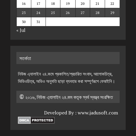
16
17
18
19
20
21
22
23
24
25
26
27
28
29
30
31
« Jul
সতর্কতা
নিউজ এ্যালাইন ২৪.কমে প্রকাশিত/প্রচারিত সংবাদ, আলোকচিত্র,
ভিডিওচিত্র, অডিও অনুমতি ছাড়া ব্যবহার করা সম্পূর্ণরূপে বেআইনি।
© ২০১৬, নিউজ এ্যালাইন ২৪.কম কতৃক স্বর্ব স্বত্ত্ব সংরক্ষিত
Developed By :
www.jadusoft.com