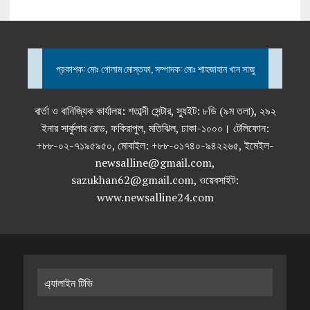
প্রকাশক: মোঃ গোলাম মোস্তফা, সম্পাদক: মোঃ শাহজাহান খান সাজু
বার্তা ও বানিজ্যিক কার্যালয়: শতাব্দী সেন্টার, স্যুইট: ৮ডি (৯ম তলা), ২৯২
ইনার সার্কুলার রোড, ফকিরাপুল, মতিঝিল, ঢাকা-১০০০। টেলিফোন:
+৮৮-০২-৭১৯৫৯৫০, মোবাইল: +৮৮-০১৭৪০-৯৪২২৬৫, ইমেইল-
newsalline@gmail.com,
sazukhan62@gmail.com, ওয়েবসাইট:
www.newsalline24.com
এ্যালাইন টিভি