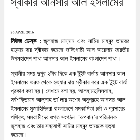
স্বীকার আনসার আল ইসলামের
26 APRIL 2016
নিউজ ডেস্ক :
জুলহাজ মান্নান এবং সামির মাহবুব তনয়ের
হত্যার দায় স্বীকার করেছে জঙ্গিগোষ্ঠী আল কায়েদার ভারতীয়
উপমহাদেশ শাখা আনসার আল ইসলামের বাংলাদেশ শাখা।
স্থানীয় সময় দুপুর ২টার দিকে এক টুইট বার্তায় আনসার আল
ইসলামের তরফ থেকে হত্যার দায় স্বীকার করে এক টুইট বার্তা
প্রকাশ করা হয়। সেখানে বলা হয়, আলহামদুলিল্লাহ,
সর্বশক্তিমান আল্লাহ তা`লার অশেষ অনুগ্রহে আনসার আল
ইসলামের মুজাহিদিনরা বাংলাদেশে সমকামিতা চর্চা ও প্রসারের
পথিকৃৎ, সমকামীদের গুপ্ত সংগঠন `রূপবান`র পরিচালক
জুলহাজ এবং তার সহযোগী সামির মাহবুব তনয়কে হত্যা
করেছে।