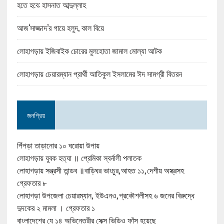
হতে হবে: হাসনাত আব্দুল্লাহ
আজ‘সাজ্জাদ’র গায়ে হলুদ, কাল বিয়ে
লোহাগড়ায় ইজিবাইক চোরের মুলহোতা জামাল মোল্যা আটক
লোহাগড়ায় চেয়ারম্যান প্রার্থী আতিকুল ইসলামের ঈদ সামগ্রী বিতরন
জনপ্রিয়
পিঁপড়া তাড়ানোর ১০ ঘরোয়া উপায়
লোহাগড়ায় যুবক হত্যা ॥ প্রেমিকা স্বর্নালী পলাতক
লোহাগড়ায় সন্ত্রসী তান্ডব ॥বাড়িঘর ভাংচুর,আহত ১১,দেশীয় অস্ত্রসহ
গ্রেফতার ৮
লোহাগড়া উপজেলা চেয়ারম্যান, ইউএনও,প্রকৌশলীসহ ৬ জনের বিরুদ্ধে
দুদকের ২ মামলা । গ্রেফতার ১
বাংলাদেশের যে ১৪ অভিনেত্রীর সেক্স ভিডিও ফাঁস হয়েছে