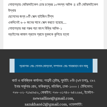
লোহাগড়ায় মোটরসাইকেল চোর চক্রের ১০সদস্য আটক ॥ ৪টি মোটরসাইকেল
উদ্ধার
ছেলেদের জন্য ৮টি সেক্স হাইজিন টিপ্‌স
একদিনেই ৬-৮ জনের সাথে সেক্স করতে হয়েছে…
লোহাগড়ায় মরা গরুর পচা মাংস বিক্রি আটক-১
নড়াইলের কামাল প্রতাব গ্রামে যুবককে কুপিয়ে হত্যা
প্রকাশক: মোঃ গোলাম মোস্তফা, সম্পাদক: মোঃ শাহজাহান খান সাজু
বার্তা ও বানিজ্যিক কার্যালয়: শতাব্দী সেন্টার, স্যুইট: ৮ডি (৯ম তলা), ২৯২
ইনার সার্কুলার রোড, ফকিরাপুল, মতিঝিল, ঢাকা-১০০০। টেলিফোন:
+৮৮-০২-৭১৯৫৯৫০, মোবাইল: +৮৮-০১৭৪০-৯৪২২৬৫, ইমেইল-
newsalline@gmail.com,
sazukhan62@gmail.com, ওয়েবসাইট: