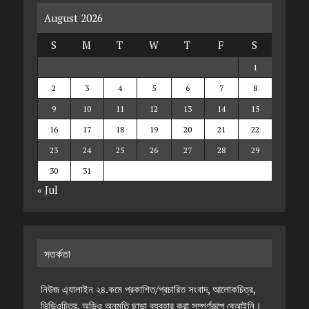
August 2026
S
M
T
W
T
F
S
1
2
3
4
5
6
7
8
9
10
11
12
13
14
15
16
17
18
19
20
21
22
23
24
25
26
27
28
29
30
31
« Jul
সতর্কতা
নিউজ এ্যালাইন ২৪.কমে প্রকাশিত/প্রচারিত সংবাদ, আলোকচিত্র,
ভিডিওচিত্র, অডিও অনুমতি ছাড়া ব্যবহার করা সম্পূর্ণরূপে বেআইনি।