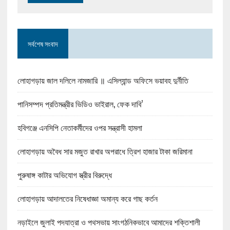
সর্বশেষ সংবাদ
লোহাগড়ায় জাল দলিলে নামজারি ॥ এসিল্যান্ড অফিসে ভয়াবহ দুর্নীতি
পানিসম্পদ প্রতিমন্ত্রীর ভিডিও ভাইরাল, ফেক দাবি’
হবিগঞ্জে এনসিপি নেতাকর্মীদের ওপর সন্ত্রাসী হামলা
লোহাগড়ায় অবৈধ সার মজুত রাখার অপরাধে ত্রিশ হাজার টাকা জরিমানা
পুরুষাঙ্গ কাটার অভিযোগ স্ত্রীর বিরুদ্ধে
লোহাগড়ায় আদালতের নিষেধাজ্ঞা অমান্য করে গাছ কর্তন
নড়াইলে জুলাই পদযাত্রা ও পথসভায় সাংগঠনিকভাবে আমাদের শক্তিশালী