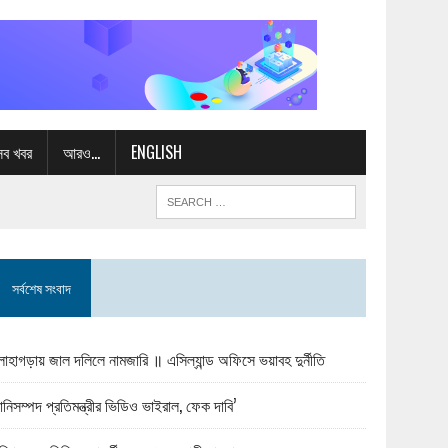
সব খবর
আরও…
ENGLISH
সর্বশেষ সংবাদ
োহাগড়ায় জাল দলিলে নামজারি ॥ এসিল্যান্ড অফিসে ভয়াবহ দুর্নীতি
ানিসম্পদ প্রতিমন্ত্রীর ভিডিও ভাইরাল, ফেক দাবি’