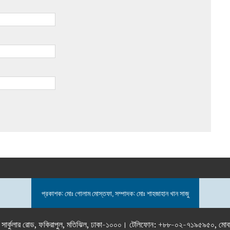
প্রকাশক: মোঃ গোলাম মোস্তফা, সম্পাদক: মোঃ শাহজাহান খান সাজু
তলা), ২৯২ ইনার সার্কুলার রোড, ফকিরাপুল, মতিঝিল, ঢাকা-১০০০। টেলিফোন: +৮৮-০২