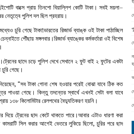
হ
ামের ঈদ সামগ্রী বিতরন
।দুইশোটি বাক্সে প্রায় তিনশো বিয়াল্লিশ কোটি টাকা। সবই ময়লা–
ন্ড অফিসে ভয়াবহ দুর্নীতি
ল
 নেতৃত্বে পুলিশ দল ছিল প্রহরায়।
প
্যেও চুরি গেছে টাকা!ভারতের রিজার্ভ ব্যাঙ্ক ওই টাকা পাঠাচ্ছিল
্নাইতে পৌঁছায় মঙ্গলবার।রিজার্ভ ব্যাঙ্কের কর্মকর্তারা ওই বিশেষ
ল
।
ন
গা।ট্রেনের ছাদে চড়ে পুলিশ দেখে সেখানে ২ ফুট বাই ২ ফুটের একটা
হ
া চুরি গেছে।
আ
ানিয়েছেন, “সব টাকা গোনা শেষ হওয়ার পরেই বোঝা যাবে ঠিক কত
ল
ূত্র পাওয়া গেছে। কিন্তু তদন্তের স্বার্থে এখনই সেটা বলা যাবে
প্রায় ১৩৮ কিলোমিটার রেলপথের বৈদ্যুতিকরণ হয়নি।
ল
কাটার দিয়ে ট্রেনের ছাদ কেটে থাকতে পারে।আবার এটাও ধারণা করা
তো কামরাটি সিল করার আগেই ভেতরে লুকিয়ে ছিলো, চুরির পরে ছাদ