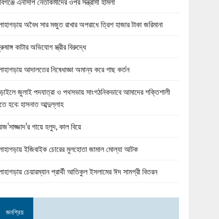
বিগঞ্জে এনসিপি নেতাকর্মীদের ওপর সন্ত্রাসী হামলা
োহাগড়ায় অবৈধ সার মজুত রাখার অপরাধে ত্রিশ হাজার টাকা জরিমানা
ুরুষাঙ্গ কাটার অভিযোগ স্ত্রীর বিরুদ্ধে
োহাগড়ায় আদালতের নিষেধাজ্ঞা অমান্য করে গাছ কর্তন
ড়াইলে জুলাই পদযাত্রা ও পথসভায় সাংগঠনিকভাবে আমাদের শক্তিশালী
তে হবে: হাসনাত আব্দুল্লাহ
জ‘সাজ্জাদ’র গায়ে হলুদ, কাল বিয়ে
োহাগড়ায় ইজিবাইক চোরের মুলহোতা জামাল মোল্যা আটক
োহাগড়ায় চেয়ারম্যান প্রার্থী আতিকুল ইসলামের ঈদ সামগ্রী বিতরন
জনপ্রিয়