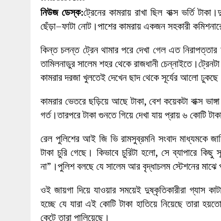
27 MAY 2026
|
লোহাগড়ায় চেয়ারম্যান প্রার্থী আতিকুল ইসল
নিউজ ডেস্ক:
ট্রেনের কামরায় রাখা ছিল বাক্স ভর্তি টাকা
1 AUGUST 2026
|
লোহাগড়ায় জাল দলিলে নামজারি ॥ এসিল্যা
ছেঁড়া–ফাটা নোট।পাশের কামরায় একজন সহকারী কমিশনারের
কিন্ত চলন্ত ট্রেন থামার পরে দেখা গেল এত নিরাপত্তার মধ
তামিলনাডুর সালেম শহর থেকে রাজধানী চেন্নাইতে।ট্রেনটা চেন
কামরার দরজা খুলতেই দেখেন ছাদ থেকে সূর্যের আলো ঢুকছে
কামরার ভেতরে ছড়িয়ে আছে টাকা, বেশ কয়েকটা বাক্স ভাঙ্
গর্ত।তারপরে টাকা গুনতে গিয়ে দেখা যায় প্রায় ৬ কোটি টাক
রেল পুলিশের আই জি ভি রামসুব্রমনি সংবাদ মাধ্যমকে জ
টাকা চুরি গেছে। কিভাবে চুরিটা হলো, সে ব্যাপারে কিছু স
না”।পুলিশ বলছে যে সালেম আর বৃদ্ধাচলম স্টেশনের মাঝে 
ওই জায়গা দিয়ে যাওয়ার সময়েই দুষ্কৃতিকারীরা গ্যাস 
হচ্ছে যে যারা এই কোটি টাকা হাতিয়ে নিয়েছে তারা হয়
কেটে তারা পালিয়েছে।