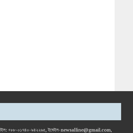
-৭১৯৫৯৫০, মোবাইল: +৮৮-০১৭৪০-৯৪২২৬৫, ইমেইল-newsalline@gmail.com,