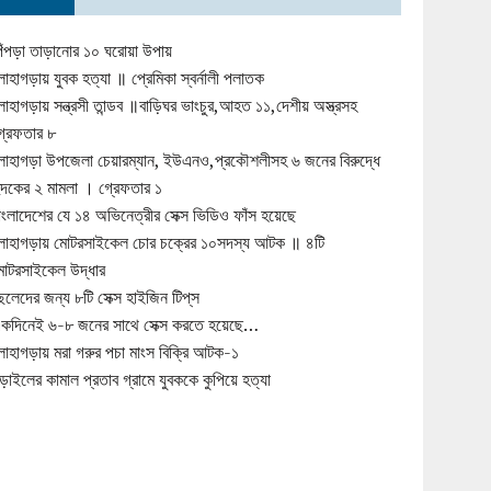
িঁপড়া তাড়ানোর ১০ ঘরোয়া উপায়
োহাগড়ায় যুবক হত্যা ॥ প্রেমিকা স্বর্নালী পলাতক
োহাগড়ায় সন্ত্রসী তান্ডব ॥বাড়িঘর ভাংচুর,আহত ১১,দেশীয় অস্ত্রসহ
্রেফতার ৮
োহাগড়া উপজেলা চেয়ারম্যান, ইউএনও,প্রকৌশলীসহ ৬ জনের বিরুদ্ধে
ুদকের ২ মামলা । গ্রেফতার ১
াংলাদেশের যে ১৪ অভিনেত্রীর সেক্স ভিডিও ফাঁস হয়েছে
োহাগড়ায় মোটরসাইকেল চোর চক্রের ১০সদস্য আটক ॥ ৪টি
োটরসাইকেল উদ্ধার
েলেদের জন্য ৮টি সেক্স হাইজিন টিপ্‌স
কদিনেই ৬-৮ জনের সাথে সেক্স করতে হয়েছে…
োহাগড়ায় মরা গরুর পচা মাংস বিক্রি আটক-১
ড়াইলের কামাল প্রতাব গ্রামে যুবককে কুপিয়ে হত্যা