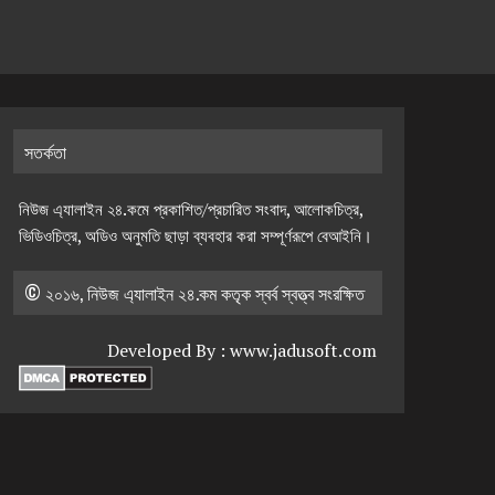
সতর্কতা
নিউজ এ্যালাইন ২৪.কমে প্রকাশিত/প্রচারিত সংবাদ, আলোকচিত্র,
ভিডিওচিত্র, অডিও অনুমতি ছাড়া ব্যবহার করা সম্পূর্ণরূপে বেআইনি।
© ২০১৬, নিউজ এ্যালাইন ২৪.কম কতৃক স্বর্ব স্বত্ত্ব সংরক্ষিত
Developed By :
www.jadusoft.com