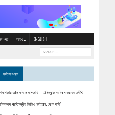
সব খবর
আরও…
ENGLISH
সর্বশেষ সংবাদ
োহাগড়ায় জাল দলিলে নামজারি ॥ এসিল্যান্ড অফিসে ভয়াবহ দুর্নীতি
ানিসম্পদ প্রতিমন্ত্রীর ভিডিও ভাইরাল, ফেক দাবি’