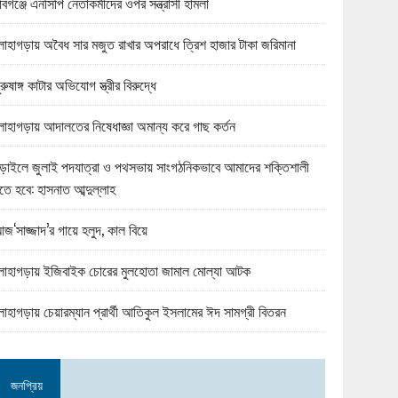
বিগঞ্জে এনসিপি নেতাকর্মীদের ওপর সন্ত্রাসী হামলা
োহাগড়ায় অবৈধ সার মজুত রাখার অপরাধে ত্রিশ হাজার টাকা জরিমানা
ুরুষাঙ্গ কাটার অভিযোগ স্ত্রীর বিরুদ্ধে
োহাগড়ায় আদালতের নিষেধাজ্ঞা অমান্য করে গাছ কর্তন
ড়াইলে জুলাই পদযাত্রা ও পথসভায় সাংগঠনিকভাবে আমাদের শক্তিশালী
তে হবে: হাসনাত আব্দুল্লাহ
জ‘সাজ্জাদ’র গায়ে হলুদ, কাল বিয়ে
োহাগড়ায় ইজিবাইক চোরের মুলহোতা জামাল মোল্যা আটক
োহাগড়ায় চেয়ারম্যান প্রার্থী আতিকুল ইসলামের ঈদ সামগ্রী বিতরন
জনপ্রিয়