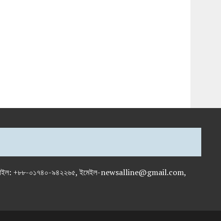
-৭১৯৫৯৫০, মোবাইল: +৮৮-০১৭৪০-৯৪২২৬৫, ইমেইল-newsalline@gmail.com,