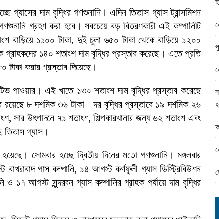
হ
ামের ঈদ সামগ্রী বিতরন
ছে গ্যাসের দাম বৃদ্ধির গণশুনানি। এদিন তিতাস গ্যাস ট্রান্সমিশন
ন্ড অফিসে ভয়াবহ দুর্নীতি
ল
পর গণশুনানি গ্রহণ করা হবে। সবচেয়ে বড় বিতরণকারী এই কম্পানিটি
শ বাড়িয়ে ১১০০ টাকা, দুই চুলা ৬৫০ টাকা থেকে বাড়িয়ে ১২০০
প
ক গ্রাহকদের ১৪০ শতাংশ দাম বৃদ্ধির প্রস্তাব করেছে। এতে প্রতি
 ৮০ টাকা করার প্রস্তাব দিয়েছে।
ল
াপটিভ পাওয়ার। এই খাতে ১৩০ শতাংশ দাম বৃদ্ধির প্রস্তাব করেছে
ন
দর রয়েছে ৮ দশমিক ৩৬ টাকা। দর বৃদ্ধির প্রস্তাবে ১৯ দশমিক ২৬
হ
াংশ, সার উৎপাদনে ৭১ শতাংশ, শিল্পকারখানার জন্য ৬২ শতাংশ এবং
আ
েছে তিতাস গ্যাস।
ল
রু হয়েছে। সোমবার হচ্ছে দ্বিতীয় দিনের মতো গণশুনানি। মঙ্গলবার
ট বাখরাবাদ গাস কম্পানি, ১৪ আগস্ট কর্ণফুলী গ্যাস ডিস্ট্রিবিউশন
ল
 ও ১৭ আগস্ট সুন্দরবন গ্যাস কম্পানির গ্রাহক পর্যায়ে দাম বৃদ্ধির