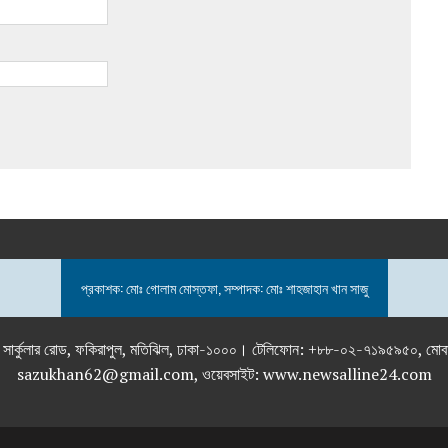
প্রকাশক: মোঃ গোলাম মোস্তফা, সম্পাদক: মোঃ শাহজাহান খান সাজু
তলা), ২৯২ ইনার সার্কুলার রোড, ফকিরাপুল, মতিঝিল, ঢাকা-১০০০। টেলিফোন: +৮৮-০২
sazukhan62@gmail.com, ওয়েবসাইট: www.newsalline24.com