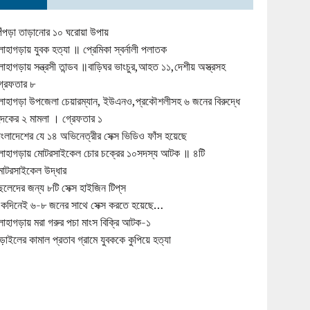
িঁপড়া তাড়ানোর ১০ ঘরোয়া উপায়
োহাগড়ায় যুবক হত্যা ॥ প্রেমিকা স্বর্নালী পলাতক
োহাগড়ায় সন্ত্রসী তান্ডব ॥বাড়িঘর ভাংচুর,আহত ১১,দেশীয় অস্ত্রসহ
্রেফতার ৮
োহাগড়া উপজেলা চেয়ারম্যান, ইউএনও,প্রকৌশলীসহ ৬ জনের বিরুদ্ধে
ুদকের ২ মামলা । গ্রেফতার ১
াংলাদেশের যে ১৪ অভিনেত্রীর সেক্স ভিডিও ফাঁস হয়েছে
োহাগড়ায় মোটরসাইকেল চোর চক্রের ১০সদস্য আটক ॥ ৪টি
োটরসাইকেল উদ্ধার
েলেদের জন্য ৮টি সেক্স হাইজিন টিপ্‌স
কদিনেই ৬-৮ জনের সাথে সেক্স করতে হয়েছে…
োহাগড়ায় মরা গরুর পচা মাংস বিক্রি আটক-১
ড়াইলের কামাল প্রতাব গ্রামে যুবককে কুপিয়ে হত্যা