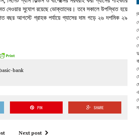
ডস, সিলেট গ্যাস ফিল্ডস ও বাপেক্সের সরবরাহ করা গ্যাসের পাইকারি
ামত দেওয়ার সুযোগ রয়েছে ভোক্তাদের। তবে সকালে উপস্থিত হয়ে
প
বছর আগস্টে গ্রাহক পর্যায়ে গ্যাসের দাম গড়ে ২৬ দশমিক ২৯
ল
ল
গ
ল
দ
ব
ল
ম
ছ
এ
ল
ন
PIN
SHARE
st
Next post