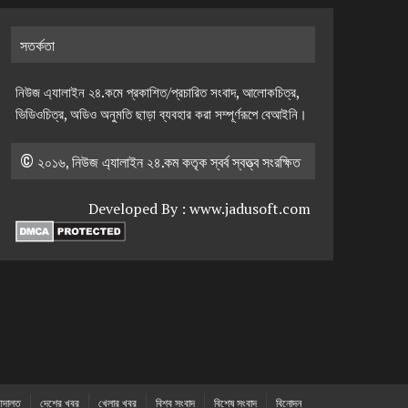
সতর্কতা
নিউজ এ্যালাইন ২৪.কমে প্রকাশিত/প্রচারিত সংবাদ, আলোকচিত্র,
ভিডিওচিত্র, অডিও অনুমতি ছাড়া ব্যবহার করা সম্পূর্ণরূপে বেআইনি।
© ২০১৬, নিউজ এ্যালাইন ২৪.কম কতৃক স্বর্ব স্বত্ত্ব সংরক্ষিত
Developed By :
www.jadusoft.com
দালত
দেশের খবর
খেলার খবর
বিশ্ব সংবাদ
বিশেষ সংবাদ
বিনোদন