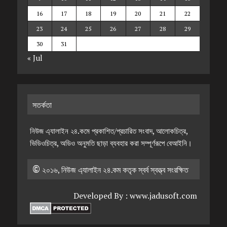
16
17
18
19
20
21
22
23
24
25
26
27
28
29
30
31
« Jul
সতর্কতা
নিউজ এ্যালাইন ২৪.কমে প্রকাশিত/প্রচারিত সংবাদ, আলোকচিত্র,
ভিডিওচিত্র, অডিও অনুমতি ছাড়া ব্যবহার করা সম্পূর্ণরূপে বেআইনি।
© ২০১৬, নিউজ এ্যালাইন ২৪.কম কতৃক স্বর্ব স্বত্ত্ব সংরক্ষিত
Developed By :
www.jadusoft.com