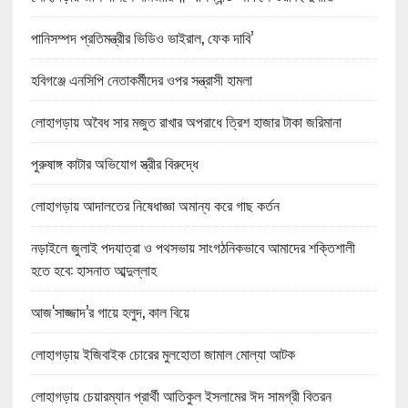
পানিসম্পদ প্রতিমন্ত্রীর ভিডিও ভাইরাল, ফেক দাবি’
হবিগঞ্জে এনসিপি নেতাকর্মীদের ওপর সন্ত্রাসী হামলা
লোহাগড়ায় অবৈধ সার মজুত রাখার অপরাধে ত্রিশ হাজার টাকা জরিমানা
পুরুষাঙ্গ কাটার অভিযোগ স্ত্রীর বিরুদ্ধে
লোহাগড়ায় আদালতের নিষেধাজ্ঞা অমান্য করে গাছ কর্তন
নড়াইলে জুলাই পদযাত্রা ও পথসভায় সাংগঠনিকভাবে আমাদের শক্তিশালী
হতে হবে: হাসনাত আব্দুল্লাহ
আজ‘সাজ্জাদ’র গায়ে হলুদ, কাল বিয়ে
লোহাগড়ায় ইজিবাইক চোরের মুলহোতা জামাল মোল্যা আটক
লোহাগড়ায় চেয়ারম্যান প্রার্থী আতিকুল ইসলামের ঈদ সামগ্রী বিতরন