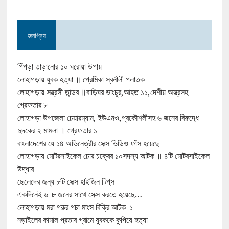
জনপ্রিয়
পিঁপড়া তাড়ানোর ১০ ঘরোয়া উপায়
লোহাগড়ায় যুবক হত্যা ॥ প্রেমিকা স্বর্নালী পলাতক
লোহাগড়ায় সন্ত্রসী তান্ডব ॥বাড়িঘর ভাংচুর,আহত ১১,দেশীয় অস্ত্রসহ
গ্রেফতার ৮
লোহাগড়া উপজেলা চেয়ারম্যান, ইউএনও,প্রকৌশলীসহ ৬ জনের বিরুদ্ধে
দুদকের ২ মামলা । গ্রেফতার ১
বাংলাদেশের যে ১৪ অভিনেত্রীর সেক্স ভিডিও ফাঁস হয়েছে
লোহাগড়ায় মোটরসাইকেল চোর চক্রের ১০সদস্য আটক ॥ ৪টি মোটরসাইকেল
উদ্ধার
ছেলেদের জন্য ৮টি সেক্স হাইজিন টিপ্‌স
একদিনেই ৬-৮ জনের সাথে সেক্স করতে হয়েছে…
লোহাগড়ায় মরা গরুর পচা মাংস বিক্রি আটক-১
নড়াইলের কামাল প্রতাব গ্রামে যুবককে কুপিয়ে হত্যা