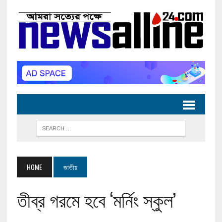
HOME
জাতীয়
তীব্র গরমে হবে ‘মর্নিং স্কুল’