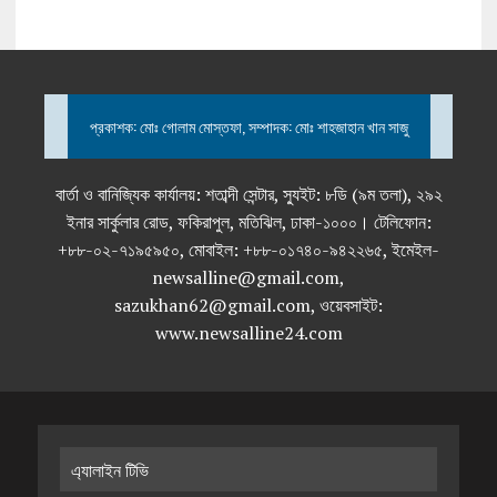
প্রকাশক: মোঃ গোলাম মোস্তফা, সম্পাদক: মোঃ শাহজাহান খান সাজু
বার্তা ও বানিজ্যিক কার্যালয়: শতাব্দী সেন্টার, স্যুইট: ৮ডি (৯ম তলা), ২৯২
ইনার সার্কুলার রোড, ফকিরাপুল, মতিঝিল, ঢাকা-১০০০। টেলিফোন:
+৮৮-০২-৭১৯৫৯৫০, মোবাইল: +৮৮-০১৭৪০-৯৪২২৬৫, ইমেইল-
newsalline@gmail.com,
sazukhan62@gmail.com, ওয়েবসাইট:
www.newsalline24.com
এ্যালাইন টিভি