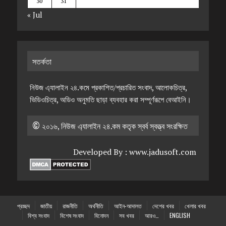
30
31
« Jul
সতর্কতা
নিউজ এ্যালাইন ২৪.কমে প্রকাশিত/প্রচারিত সংবাদ, আলোকচিত্র,
ভিডিওচিত্র, অডিও অনুমতি ছাড়া ব্যবহার করা সম্পূর্ণরূপে বেআইনি।
© ২০১৬, নিউজ এ্যালাইন ২৪.কম কতৃক স্বর্ব স্বত্ত্ব সংরক্ষিত
Developed By :
www.jadusoft.com
প্রচ্ছদ
জাতীয়
রাজনীতি
অর্থনীতি
আইন-আদালত
দেশের খবর
খেলার খবর
বিশ্ব সংবাদ
বিশেষ সংবাদ
বিনোদন
সব খবর
আরও…
ENGLISH