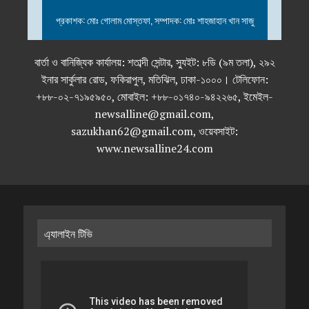
প্রকাশক: মোঃ গোলাম মোস্তফা, সম্পাদক: মোঃ শাহজাহান খান সাজু
বার্তা ও বানিজ্যিক কার্যালয়: শতাব্দী সেন্টার, স্যুইট: ৮ডি (৯ম তলা), ২৯২
ইনার সার্কুলার রোড, ফকিরাপুল, মতিঝিল, ঢাকা-১০০০। টেলিফোন:
+৮৮-০২-৭১৯৫৯৫০, মোবাইল: +৮৮-০১৭৪০-৯৪২২৬৫, ইমেইল-
newsalline@gmail.com,
sazukhan62@gmail.com, ওয়েবসাইট:
www.newsalline24.com
এ্যালাইন টিভি