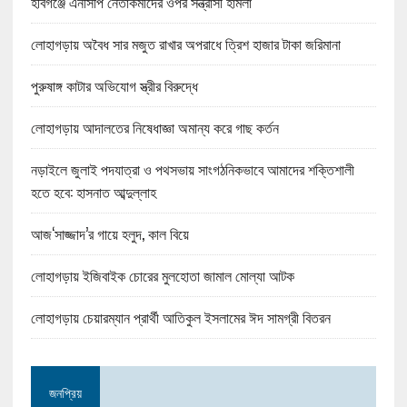
হবিগঞ্জে এনসিপি নেতাকর্মীদের ওপর সন্ত্রাসী হামলা
লোহাগড়ায় অবৈধ সার মজুত রাখার অপরাধে ত্রিশ হাজার টাকা জরিমানা
পুরুষাঙ্গ কাটার অভিযোগ স্ত্রীর বিরুদ্ধে
লোহাগড়ায় আদালতের নিষেধাজ্ঞা অমান্য করে গাছ কর্তন
নড়াইলে জুলাই পদযাত্রা ও পথসভায় সাংগঠনিকভাবে আমাদের শক্তিশালী
হতে হবে: হাসনাত আব্দুল্লাহ
আজ‘সাজ্জাদ’র গায়ে হলুদ, কাল বিয়ে
লোহাগড়ায় ইজিবাইক চোরের মুলহোতা জামাল মোল্যা আটক
লোহাগড়ায় চেয়ারম্যান প্রার্থী আতিকুল ইসলামের ঈদ সামগ্রী বিতরন
জনপ্রিয়