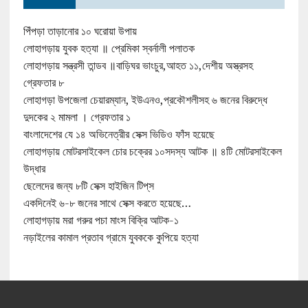
পিঁপড়া তাড়ানোর ১০ ঘরোয়া উপায়
লোহাগড়ায় যুবক হত্যা ॥ প্রেমিকা স্বর্নালী পলাতক
লোহাগড়ায় সন্ত্রসী তান্ডব ॥বাড়িঘর ভাংচুর,আহত ১১,দেশীয় অস্ত্রসহ
গ্রেফতার ৮
লোহাগড়া উপজেলা চেয়ারম্যান, ইউএনও,প্রকৌশলীসহ ৬ জনের বিরুদ্ধে
দুদকের ২ মামলা । গ্রেফতার ১
বাংলাদেশের যে ১৪ অভিনেত্রীর সেক্স ভিডিও ফাঁস হয়েছে
লোহাগড়ায় মোটরসাইকেল চোর চক্রের ১০সদস্য আটক ॥ ৪টি মোটরসাইকেল
উদ্ধার
ছেলেদের জন্য ৮টি সেক্স হাইজিন টিপ্‌স
একদিনেই ৬-৮ জনের সাথে সেক্স করতে হয়েছে…
লোহাগড়ায় মরা গরুর পচা মাংস বিক্রি আটক-১
নড়াইলের কামাল প্রতাব গ্রামে যুবককে কুপিয়ে হত্যা