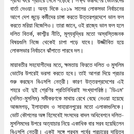
প্রার্থী করে প্রচারে নেমে পড়েছে। লক্ষ্য উচ্চবর্ণের ভোটারদের
বার্তা দেওয়া। অন্য দিকে ২০১৯ সালের লোকসভা নির্বাচনের
আগে দেশ জুড়ে কর্মীদের চাঙ্গা করতে উত্তরপ্রদেশে ভাল ফল
করতে মরিয়া বিজেপিও। তারা জানে, ওই রাজ্যে ভাল ফল হলে
দলিত বিতর্ক, কাশ্মীর নীতি, মূল্যবৃদ্ধির মতো অস্বস্তিজনক
বিষয়গুলি নিজে থেকেই চাপা পড়ে যাবে। উজ্জীবিত হয়ে
লোকসভার নির্বাচনে ঝাঁপাতে পারবে দল।
মায়াবতীর সহযোগীদের মতে, ক্ষমতায় ফিরতে দলিত ও মুসলিম
ভোটের উপরেই ভরসা করতে হবে। তাই আগরা দিয়ে প্রচার
শুরু করছেন বিএসপি নেত্রী। কারণ উত্তরপ্রদেশের এই
শহরে ওই দুই শ্রেণির প্রতিনিধিরাই সংখ্যাগরিষ্ঠ। ‘ডিএম’
(দলিত-মুসলিম) সমীকরণকে মাথায় রেখে বেছে নেওয়া হয়েছে
আজমগড়, ইলাহাবাদ ও সাহারানপুরের মতো এলাকাগুলিকে।
ভোট কৌশলের অঙ্গ হিসেবেই সংসদের বাদল অধিবেশনে দলিত-
মুসলিমদের উপরে অত্যাচার নিয়ে একাধিক বার সরব হয়েছিলেন
বিএসপি নেত্রী। একই সঙ্গে প্রথম পর্বের প্রচারের দায়িত্ব