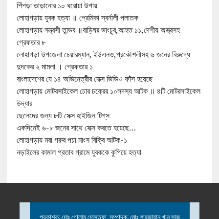
পিঁপড়া তাড়ানোর ১০ ঘরোয়া উপায়
লোহাগড়ায় যুবক হত্যা ॥ প্রেমিকা স্বর্নালী পলাতক
লোহাগড়ায় সন্ত্রসী তান্ডব ॥বাড়িঘর ভাংচুর,আহত ১১,দেশীয় অস্ত্রসহ
গ্রেফতার ৮
লোহাগড়া উপজেলা চেয়ারম্যান, ইউএনও,প্রকৌশলীসহ ৬ জনের বিরুদ্ধে
দুদকের ২ মামলা । গ্রেফতার ১
বাংলাদেশের যে ১৪ অভিনেত্রীর সেক্স ভিডিও ফাঁস হয়েছে
লোহাগড়ায় মোটরসাইকেল চোর চক্রের ১০সদস্য আটক ॥ ৪টি মোটরসাইকেল
উদ্ধার
ছেলেদের জন্য ৮টি সেক্স হাইজিন টিপ্‌স
একদিনেই ৬-৮ জনের সাথে সেক্স করতে হয়েছে…
লোহাগড়ায় মরা গরুর পচা মাংস বিক্রি আটক-১
নড়াইলের কামাল প্রতাব গ্রামে যুবককে কুপিয়ে হত্যা
প্রকাশক: মোঃ গোলাম মোস্তফা, সম্পাদক: মোঃ শাহজাহান খান সাজু