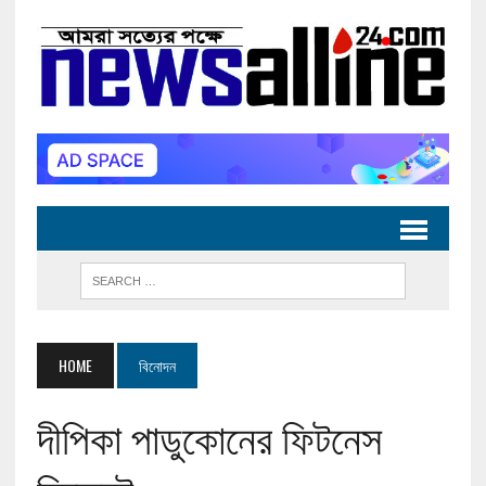
HOME
বিনোদন
দীপিকা পাডুকোনের ফিটনেস