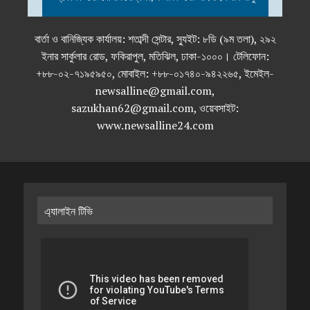
বার্তা ও বানিজ্যিক কার্যালয়: শতাব্দী সেন্টার, স্যুইট: ৮ডি (৯ম তলা), ২৯২
ইনার সার্কুলার রোড, ফকিরাপুল, মতিঝিল, ঢাকা-১০০০। টেলিফোন:
+৮৮-০২-৭১৯৫৯৫০, মোবাইল: +৮৮-০১৭৪০-৯৪২২৬৫, ইমেইল-
newsalline@gmail.com,
sazukhan62@gmail.com, ওয়েবসাইট:
www.newsalline24.com
এ্যালাইন টিভি