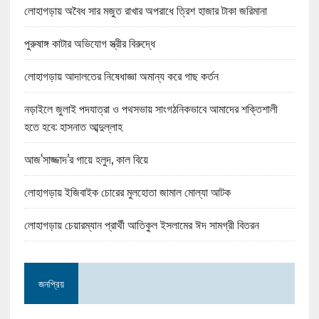
লোহাগড়ায় অবৈধ সার মজুত রাখার অপরাধে ত্রিশ হাজার টাকা জরিমানা
পুরুষাঙ্গ কাটার অভিযোগ স্ত্রীর বিরুদ্ধে
লোহাগড়ায় আদালতের নিষেধাজ্ঞা অমান্য করে গাছ কর্তন
নড়াইলে জুলাই পদযাত্রা ও পথসভায় সাংগঠনিকভাবে আমাদের শক্তিশালী
হতে হবে: হাসনাত আব্দুল্লাহ
আজ‘সাজ্জাদ’র গায়ে হলুদ, কাল বিয়ে
লোহাগড়ায় ইজিবাইক চোরের মুলহোতা জামাল মোল্যা আটক
লোহাগড়ায় চেয়ারম্যান প্রার্থী আতিকুল ইসলামের ঈদ সামগ্রী বিতরন
জনপ্রিয়