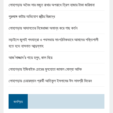
লোহাগড়ায় অবৈধ সার মজুত রাখার অপরাধে ত্রিশ হাজার টাকা জরিমানা
পুরুষাঙ্গ কাটার অভিযোগ স্ত্রীর বিরুদ্ধে
লোহাগড়ায় আদালতের নিষেধাজ্ঞা অমান্য করে গাছ কর্তন
নড়াইলে জুলাই পদযাত্রা ও পথসভায় সাংগঠনিকভাবে আমাদের শক্তিশালী
হতে হবে: হাসনাত আব্দুল্লাহ
আজ‘সাজ্জাদ’র গায়ে হলুদ, কাল বিয়ে
লোহাগড়ায় ইজিবাইক চোরের মুলহোতা জামাল মোল্যা আটক
লোহাগড়ায় চেয়ারম্যান প্রার্থী আতিকুল ইসলামের ঈদ সামগ্রী বিতরন
জনপ্রিয়