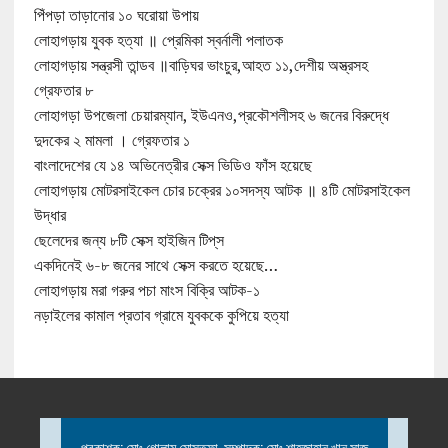
পিঁপড়া তাড়ানোর ১০ ঘরোয়া উপায়
লোহাগড়ায় যুবক হত্যা ॥ প্রেমিকা স্বর্নালী পলাতক
লোহাগড়ায় সন্ত্রসী তান্ডব ॥বাড়িঘর ভাংচুর,আহত ১১,দেশীয় অস্ত্রসহ
গ্রেফতার ৮
লোহাগড়া উপজেলা চেয়ারম্যান, ইউএনও,প্রকৌশলীসহ ৬ জনের বিরুদ্ধে
দুদকের ২ মামলা । গ্রেফতার ১
বাংলাদেশের যে ১৪ অভিনেত্রীর সেক্স ভিডিও ফাঁস হয়েছে
লোহাগড়ায় মোটরসাইকেল চোর চক্রের ১০সদস্য আটক ॥ ৪টি মোটরসাইকেল
উদ্ধার
ছেলেদের জন্য ৮টি সেক্স হাইজিন টিপ্‌স
একদিনেই ৬-৮ জনের সাথে সেক্স করতে হয়েছে…
লোহাগড়ায় মরা গরুর পচা মাংস বিক্রি আটক-১
নড়াইলের কামাল প্রতাব গ্রামে যুবককে কুপিয়ে হত্যা
প্রকাশক: মোঃ গোলাম মোস্তফা, সম্পাদক: মোঃ শাহজাহান খান সাজু