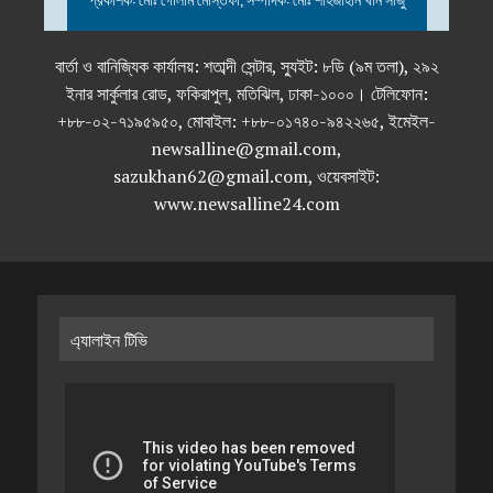
বার্তা ও বানিজ্যিক কার্যালয়: শতাব্দী সেন্টার, স্যুইট: ৮ডি (৯ম তলা), ২৯২
ইনার সার্কুলার রোড, ফকিরাপুল, মতিঝিল, ঢাকা-১০০০। টেলিফোন:
+৮৮-০২-৭১৯৫৯৫০, মোবাইল: +৮৮-০১৭৪০-৯৪২২৬৫, ইমেইল-
newsalline@gmail.com,
sazukhan62@gmail.com, ওয়েবসাইট:
www.newsalline24.com
এ্যালাইন টিভি