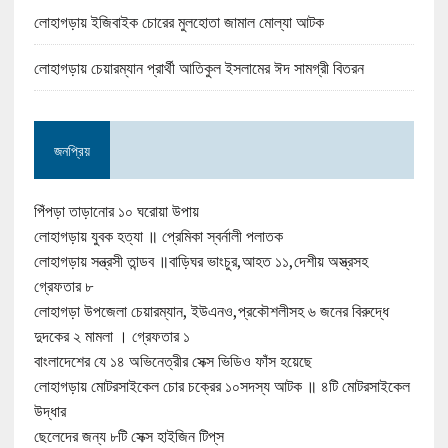
লোহাগড়ায় ইজিবাইক চোরের মুলহোতা জামাল মোল্যা আটক
লোহাগড়ায় চেয়ারম্যান প্রার্থী আতিকুল ইসলামের ঈদ সামগ্রী বিতরন
জনপ্রিয়
পিঁপড়া তাড়ানোর ১০ ঘরোয়া উপায়
লোহাগড়ায় যুবক হত্যা ॥ প্রেমিকা স্বর্নালী পলাতক
লোহাগড়ায় সন্ত্রসী তান্ডব ॥বাড়িঘর ভাংচুর,আহত ১১,দেশীয় অস্ত্রসহ
গ্রেফতার ৮
লোহাগড়া উপজেলা চেয়ারম্যান, ইউএনও,প্রকৌশলীসহ ৬ জনের বিরুদ্ধে
দুদকের ২ মামলা । গ্রেফতার ১
বাংলাদেশের যে ১৪ অভিনেত্রীর সেক্স ভিডিও ফাঁস হয়েছে
লোহাগড়ায় মোটরসাইকেল চোর চক্রের ১০সদস্য আটক ॥ ৪টি মোটরসাইকেল
উদ্ধার
ছেলেদের জন্য ৮টি সেক্স হাইজিন টিপ্‌স