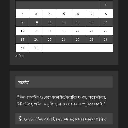
1
2
3
4
5
6
7
8
9
10
11
12
13
14
15
16
17
18
19
20
21
22
23
24
25
26
27
28
29
30
31
« Jul
সতর্কতা
নিউজ এ্যালাইন ২৪.কমে প্রকাশিত/প্রচারিত সংবাদ, আলোকচিত্র,
ভিডিওচিত্র, অডিও অনুমতি ছাড়া ব্যবহার করা সম্পূর্ণরূপে বেআইনি।
© ২০১৬, নিউজ এ্যালাইন ২৪.কম কতৃক স্বর্ব স্বত্ত্ব সংরক্ষিত