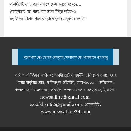
একদিনেই ৬-৮ জনের সাথে সেক্স করতে হয়েছে…
লোহাগড়ায় মরা গরুর পচা মাংস বিক্রি আটক-১
নড়াইলের কামাল প্রতাব গ্রামে যুবককে কুপিয়ে হত্যা
প্রকাশক: মোঃ গোলাম মোস্তফা, সম্পাদক: মোঃ শাহজাহান খান সাজু
বার্তা ও বানিজ্যিক কার্যালয়: শতাব্দী সেন্টার, স্যুইট: ৮ডি (৯ম তলা), ২৯২
ইনার সার্কুলার রোড, ফকিরাপুল, মতিঝিল, ঢাকা-১০০০। টেলিফোন:
+৮৮-০২-৭১৯৫৯৫০, মোবাইল: +৮৮-০১৭৪০-৯৪২২৬৫, ইমেইল-
newsalline@gmail.com,
sazukhan62@gmail.com, ওয়েবসাইট:
www.newsalline24.com