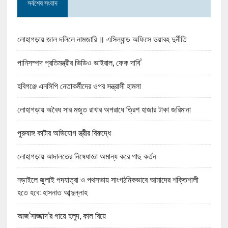
সর্বশেষ সংবাদ
লোহাগড়ায় জাল দলিলে নামজারি ॥ এসিল্যান্ড অফিসে ভয়াবহ দুর্নীতি
পানিসম্পদ প্রতিমন্ত্রীর ভিডিও ভাইরাল, ফেক দাবি’
হবিগঞ্জে এনসিপি নেতাকর্মীদের ওপর সন্ত্রাসী হামলা
লোহাগড়ায় অবৈধ সার মজুত রাখার অপরাধে ত্রিশ হাজার টাকা জরিমানা
পুরুষাঙ্গ কাটার অভিযোগ স্ত্রীর বিরুদ্ধে
লোহাগড়ায় আদালতের নিষেধাজ্ঞা অমান্য করে গাছ কর্তন
নড়াইলে জুলাই পদযাত্রা ও পথসভায় সাংগঠনিকভাবে আমাদের শক্তিশালী
হতে হবে: হাসনাত আব্দুল্লাহ
আজ‘সাজ্জাদ’র গায়ে হলুদ, কাল বিয়ে