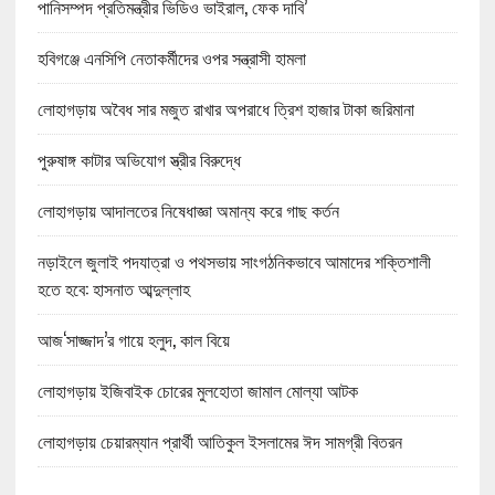
পানিসম্পদ প্রতিমন্ত্রীর ভিডিও ভাইরাল, ফেক দাবি’
হবিগঞ্জে এনসিপি নেতাকর্মীদের ওপর সন্ত্রাসী হামলা
লোহাগড়ায় অবৈধ সার মজুত রাখার অপরাধে ত্রিশ হাজার টাকা জরিমানা
পুরুষাঙ্গ কাটার অভিযোগ স্ত্রীর বিরুদ্ধে
লোহাগড়ায় আদালতের নিষেধাজ্ঞা অমান্য করে গাছ কর্তন
নড়াইলে জুলাই পদযাত্রা ও পথসভায় সাংগঠনিকভাবে আমাদের শক্তিশালী
হতে হবে: হাসনাত আব্দুল্লাহ
আজ‘সাজ্জাদ’র গায়ে হলুদ, কাল বিয়ে
লোহাগড়ায় ইজিবাইক চোরের মুলহোতা জামাল মোল্যা আটক
লোহাগড়ায় চেয়ারম্যান প্রার্থী আতিকুল ইসলামের ঈদ সামগ্রী বিতরন