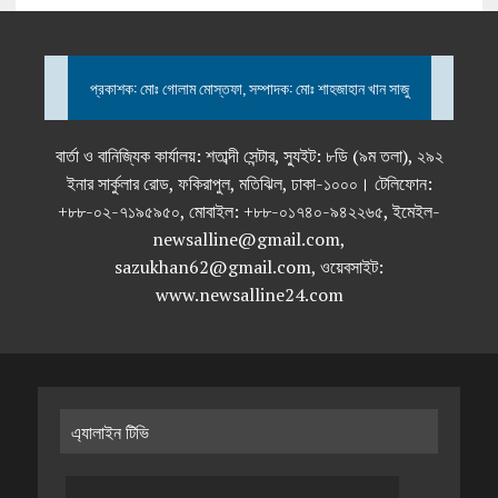
প্রকাশক: মোঃ গোলাম মোস্তফা, সম্পাদক: মোঃ শাহজাহান খান সাজু
বার্তা ও বানিজ্যিক কার্যালয়: শতাব্দী সেন্টার, স্যুইট: ৮ডি (৯ম তলা), ২৯২
ইনার সার্কুলার রোড, ফকিরাপুল, মতিঝিল, ঢাকা-১০০০। টেলিফোন:
+৮৮-০২-৭১৯৫৯৫০, মোবাইল: +৮৮-০১৭৪০-৯৪২২৬৫, ইমেইল-
newsalline@gmail.com,
sazukhan62@gmail.com, ওয়েবসাইট:
www.newsalline24.com
এ্যালাইন টিভি