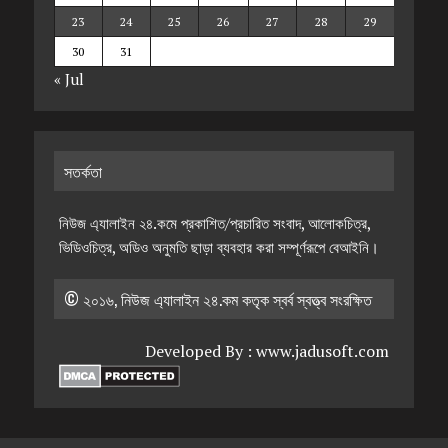
23
24
25
26
27
28
29
30
31
« Jul
সতর্কতা
নিউজ এ্যালাইন ২৪.কমে প্রকাশিত/প্রচারিত সংবাদ, আলোকচিত্র,
ভিডিওচিত্র, অডিও অনুমতি ছাড়া ব্যবহার করা সম্পূর্ণরূপে বেআইনি।
© ২০১৬, নিউজ এ্যালাইন ২৪.কম কতৃক স্বর্ব স্বত্ত্ব সংরক্ষিত
Developed By :
www.jadusoft.com