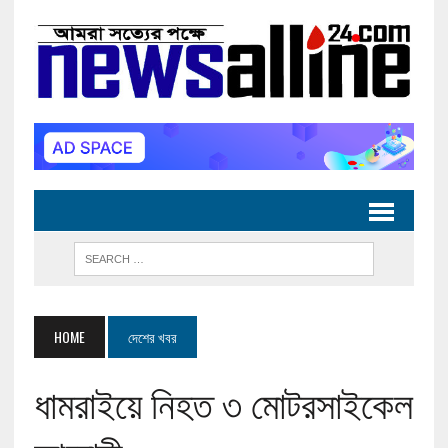
HOME
দেশের খবর
ধামরাইয়ে নিহত ৩ মোটরসাইকেল