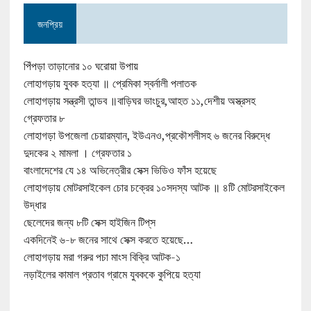
জনপ্রিয়
পিঁপড়া তাড়ানোর ১০ ঘরোয়া উপায়
লোহাগড়ায় যুবক হত্যা ॥ প্রেমিকা স্বর্নালী পলাতক
লোহাগড়ায় সন্ত্রসী তান্ডব ॥বাড়িঘর ভাংচুর,আহত ১১,দেশীয় অস্ত্রসহ
গ্রেফতার ৮
লোহাগড়া উপজেলা চেয়ারম্যান, ইউএনও,প্রকৌশলীসহ ৬ জনের বিরুদ্ধে
দুদকের ২ মামলা । গ্রেফতার ১
বাংলাদেশের যে ১৪ অভিনেত্রীর সেক্স ভিডিও ফাঁস হয়েছে
লোহাগড়ায় মোটরসাইকেল চোর চক্রের ১০সদস্য আটক ॥ ৪টি মোটরসাইকেল
উদ্ধার
ছেলেদের জন্য ৮টি সেক্স হাইজিন টিপ্‌স
একদিনেই ৬-৮ জনের সাথে সেক্স করতে হয়েছে…
লোহাগড়ায় মরা গরুর পচা মাংস বিক্রি আটক-১
নড়াইলের কামাল প্রতাব গ্রামে যুবককে কুপিয়ে হত্যা