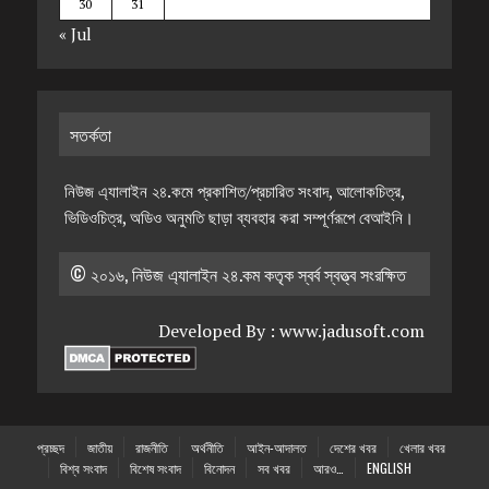
30
31
« Jul
সতর্কতা
নিউজ এ্যালাইন ২৪.কমে প্রকাশিত/প্রচারিত সংবাদ, আলোকচিত্র,
ভিডিওচিত্র, অডিও অনুমতি ছাড়া ব্যবহার করা সম্পূর্ণরূপে বেআইনি।
© ২০১৬, নিউজ এ্যালাইন ২৪.কম কতৃক স্বর্ব স্বত্ত্ব সংরক্ষিত
Developed By :
www.jadusoft.com
প্রচ্ছদ
জাতীয়
রাজনীতি
অর্থনীতি
আইন-আদালত
দেশের খবর
খেলার খবর
বিশ্ব সংবাদ
বিশেষ সংবাদ
বিনোদন
সব খবর
আরও…
ENGLISH