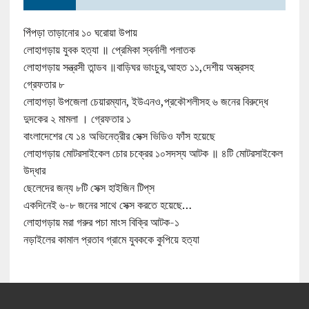
পিঁপড়া তাড়ানোর ১০ ঘরোয়া উপায়
লোহাগড়ায় যুবক হত্যা ॥ প্রেমিকা স্বর্নালী পলাতক
লোহাগড়ায় সন্ত্রসী তান্ডব ॥বাড়িঘর ভাংচুর,আহত ১১,দেশীয় অস্ত্রসহ
গ্রেফতার ৮
লোহাগড়া উপজেলা চেয়ারম্যান, ইউএনও,প্রকৌশলীসহ ৬ জনের বিরুদ্ধে
দুদকের ২ মামলা । গ্রেফতার ১
বাংলাদেশের যে ১৪ অভিনেত্রীর সেক্স ভিডিও ফাঁস হয়েছে
লোহাগড়ায় মোটরসাইকেল চোর চক্রের ১০সদস্য আটক ॥ ৪টি মোটরসাইকেল
উদ্ধার
ছেলেদের জন্য ৮টি সেক্স হাইজিন টিপ্‌স
একদিনেই ৬-৮ জনের সাথে সেক্স করতে হয়েছে…
লোহাগড়ায় মরা গরুর পচা মাংস বিক্রি আটক-১
নড়াইলের কামাল প্রতাব গ্রামে যুবককে কুপিয়ে হত্যা