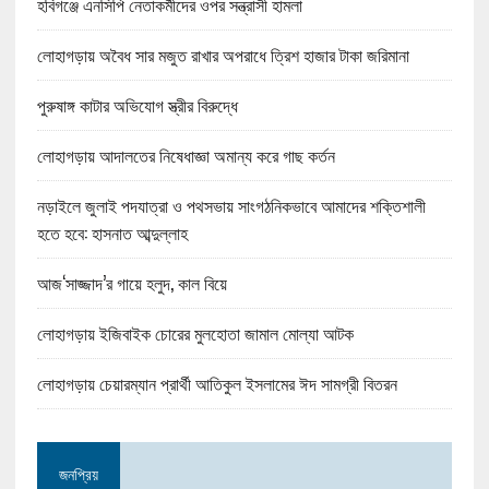
হবিগঞ্জে এনসিপি নেতাকর্মীদের ওপর সন্ত্রাসী হামলা
লোহাগড়ায় অবৈধ সার মজুত রাখার অপরাধে ত্রিশ হাজার টাকা জরিমানা
পুরুষাঙ্গ কাটার অভিযোগ স্ত্রীর বিরুদ্ধে
লোহাগড়ায় আদালতের নিষেধাজ্ঞা অমান্য করে গাছ কর্তন
নড়াইলে জুলাই পদযাত্রা ও পথসভায় সাংগঠনিকভাবে আমাদের শক্তিশালী
হতে হবে: হাসনাত আব্দুল্লাহ
আজ‘সাজ্জাদ’র গায়ে হলুদ, কাল বিয়ে
লোহাগড়ায় ইজিবাইক চোরের মুলহোতা জামাল মোল্যা আটক
লোহাগড়ায় চেয়ারম্যান প্রার্থী আতিকুল ইসলামের ঈদ সামগ্রী বিতরন
জনপ্রিয়