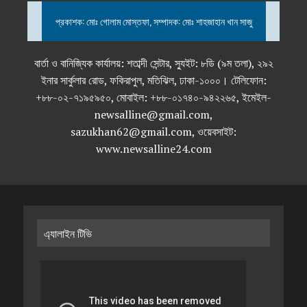
প্রকাশক: মোঃ গোলাম মোস্তফা, সম্পাদক: মোঃ শাহজাহান খান সাজু
বার্তা ও বানিজ্যিক কার্যালয়: শতাব্দী সেন্টার, স্যুইট: ৮ডি (৯ম তলা), ২৯২
ইনার সার্কুলার রোড, ফকিরাপুল, মতিঝিল, ঢাকা-১০০০। টেলিফোন:
+৮৮-০২-৭১৯৫৯৫০, মোবাইল: +৮৮-০১৭৪০-৯৪২২৬৫, ইমেইল-
newsalline@gmail.com,
sazukhan62@gmail.com, ওয়েবসাইট:
www.newsalline24.com
এ্যালাইন টিভি