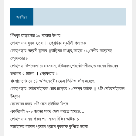
জনপ্রিয়
পিঁপড়া তাড়ানোর ১০ ঘরোয়া উপায়
লোহাগড়ায় যুবক হত্যা ॥ প্রেমিকা স্বর্নালী পলাতক
লোহাগড়ায় সন্ত্রসী তান্ডব ॥বাড়িঘর ভাংচুর,আহত ১১,দেশীয় অস্ত্রসহ
গ্রেফতার ৮
লোহাগড়া উপজেলা চেয়ারম্যান, ইউএনও,প্রকৌশলীসহ ৬ জনের বিরুদ্ধে
দুদকের ২ মামলা । গ্রেফতার ১
বাংলাদেশের যে ১৪ অভিনেত্রীর সেক্স ভিডিও ফাঁস হয়েছে
লোহাগড়ায় মোটরসাইকেল চোর চক্রের ১০সদস্য আটক ॥ ৪টি মোটরসাইকেল
উদ্ধার
ছেলেদের জন্য ৮টি সেক্স হাইজিন টিপ্‌স
একদিনেই ৬-৮ জনের সাথে সেক্স করতে হয়েছে…
লোহাগড়ায় মরা গরুর পচা মাংস বিক্রি আটক-১
নড়াইলের কামাল প্রতাব গ্রামে যুবককে কুপিয়ে হত্যা