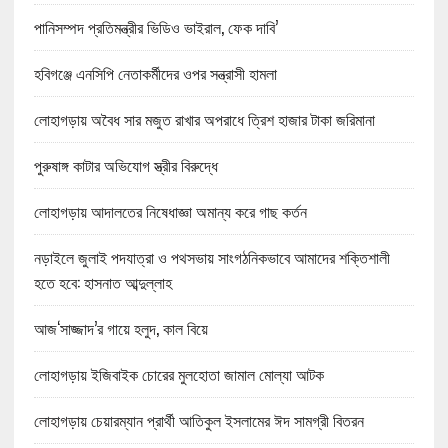
পানিসম্পদ প্রতিমন্ত্রীর ভিডিও ভাইরাল, ফেক দাবি’
হবিগঞ্জে এনসিপি নেতাকর্মীদের ওপর সন্ত্রাসী হামলা
লোহাগড়ায় অবৈধ সার মজুত রাখার অপরাধে ত্রিশ হাজার টাকা জরিমানা
পুরুষাঙ্গ কাটার অভিযোগ স্ত্রীর বিরুদ্ধে
লোহাগড়ায় আদালতের নিষেধাজ্ঞা অমান্য করে গাছ কর্তন
নড়াইলে জুলাই পদযাত্রা ও পথসভায় সাংগঠনিকভাবে আমাদের শক্তিশালী
হতে হবে: হাসনাত আব্দুল্লাহ
আজ‘সাজ্জাদ’র গায়ে হলুদ, কাল বিয়ে
লোহাগড়ায় ইজিবাইক চোরের মুলহোতা জামাল মোল্যা আটক
লোহাগড়ায় চেয়ারম্যান প্রার্থী আতিকুল ইসলামের ঈদ সামগ্রী বিতরন