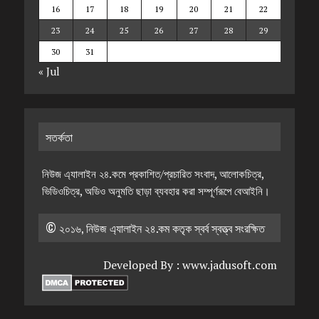
16
17
18
19
20
21
22
23
24
25
26
27
28
29
30
31
« Jul
সতর্কতা
নিউজ এ্যালাইন ২৪.কমে প্রকাশিত/প্রচারিত সংবাদ, আলোকচিত্র,
ভিডিওচিত্র, অডিও অনুমতি ছাড়া ব্যবহার করা সম্পূর্ণরূপে বেআইনি।
© ২০১৬, নিউজ এ্যালাইন ২৪.কম কতৃক স্বর্ব স্বত্ত্ব সংরক্ষিত
Developed By :
www.jadusoft.com