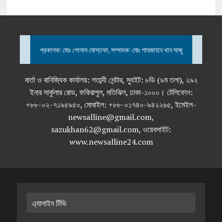
প্রকাশক: মোঃ গোলাম মোস্তফা, সম্পাদক: মোঃ শাহজাহান খান সাজু
বার্তা ও বানিজ্যিক কার্যালয়: শতাব্দী সেন্টার, স্যুইট: ৮ডি (৯ম তলা), ২৯২
ইনার সার্কুলার রোড, ফকিরাপুল, মতিঝিল, ঢাকা-১০০০। টেলিফোন:
+৮৮-০২-৭১৯৫৯৫০, মোবাইল: +৮৮-০১৭৪০-৯৪২২৬৫, ইমেইল-
newsalline@gmail.com,
sazukhan62@gmail.com, ওয়েবসাইট:
www.newsalline24.com
এ্যালাইন টিভি