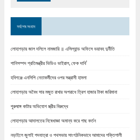
সর্বশেষ সংবাদ
লোহাগড়ায় জাল দলিলে নামজারি ॥ এসিল্যান্ড অফিসে ভয়াবহ দুর্নীতি
পানিসম্পদ প্রতিমন্ত্রীর ভিডিও ভাইরাল, ফেক দাবি’
হবিগঞ্জে এনসিপি নেতাকর্মীদের ওপর সন্ত্রাসী হামলা
লোহাগড়ায় অবৈধ সার মজুত রাখার অপরাধে ত্রিশ হাজার টাকা জরিমানা
পুরুষাঙ্গ কাটার অভিযোগ স্ত্রীর বিরুদ্ধে
লোহাগড়ায় আদালতের নিষেধাজ্ঞা অমান্য করে গাছ কর্তন
নড়াইলে জুলাই পদযাত্রা ও পথসভায় সাংগঠনিকভাবে আমাদের শক্তিশালী