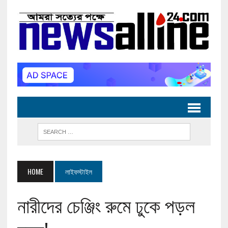
HOME
লাইফস্টাইল
নারীদের চেঞ্জিং রুমে ঢুকে পড়ল