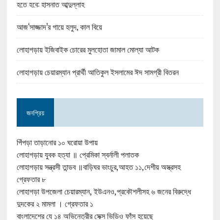
হতে হবে: হাসনাত আব্দুল্লাহ
আজ‘সাজ্জাদ’র গায়ে হলুদ, কাল বিয়ে
লোহাগড়ায় ইজিবাইক চোরের মুলহোতা জামাল মোল্যা আটক
লোহাগড়ায় চেয়ারম্যান প্রার্থী আতিকুল ইসলামের ঈদ সামগ্রী বিতরন
জনপ্রিয়
পিঁপড়া তাড়ানোর ১০ ঘরোয়া উপায়
লোহাগড়ায় যুবক হত্যা ॥ প্রেমিকা স্বর্নালী পলাতক
লোহাগড়ায় সন্ত্রসী তান্ডব ॥বাড়িঘর ভাংচুর,আহত ১১,দেশীয় অস্ত্রসহ
গ্রেফতার ৮
লোহাগড়া উপজেলা চেয়ারম্যান, ইউএনও,প্রকৌশলীসহ ৬ জনের বিরুদ্ধে
দুদকের ২ মামলা । গ্রেফতার ১
বাংলাদেশের যে ১৪ অভিনেত্রীর সেক্স ভিডিও ফাঁস হয়েছে