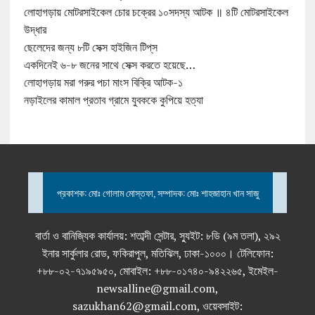
লোহাগড়ায় মোটরসাইকেল চোর চক্রের ১০সদস্য আটক ॥ ৪টি মোটরসাইকেল
উদ্ধার
ছেলেদের জন্য ৮টি সেক্স হাইজিন টিপ্‌স
একদিনেই ৬-৮ জনের সাথে সেক্স করতে হয়েছে…
লোহাগড়ায় মরা গরুর পচা মাংস বিক্রি আটক-১
নড়াইলের কামাল প্রতাব গ্রামে যুবককে কুপিয়ে হত্যা
প্রকাশক: মোঃ গোলাম মোস্তফা, সম্পাদক: মোঃ শাহজাহান খান সাজু
বার্তা ও বানিজ্যিক কার্যালয়: শতাব্দী সেন্টার, স্যুইট: ৮ডি (৯ম তলা), ২৯২
ইনার সার্কুলার রোড, ফকিরাপুল, মতিঝিল, ঢাকা-১০০০। টেলিফোন:
+৮৮-০২-৭১৯৫৯৫০, মোবাইল: +৮৮-০১৭৪০-৯৪২২৬৫, ইমেইল-
newsalline@gmail.com,
sazukhan62@gmail.com, ওয়েবসাইট: