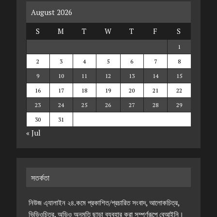
August 2026
S
M
T
W
T
F
S
1
2
3
4
5
6
7
8
9
10
11
12
13
14
15
16
17
18
19
20
21
22
23
24
25
26
27
28
29
30
31
« Jul
সতর্কতা
নিউজ এ্যালাইন ২৪.কমে প্রকাশিত/প্রচারিত সংবাদ, আলোকচিত্র,
ভিডিওচিত্র, অডিও অনুমতি ছাড়া ব্যবহার করা সম্পূর্ণরূপে বেআইনি।