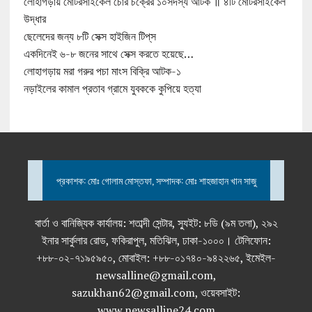
লোহাগড়ায় মোটরসাইকেল চোর চক্রের ১০সদস্য আটক ॥ ৪টি মোটরসাইকেল
উদ্ধার
ছেলেদের জন্য ৮টি সেক্স হাইজিন টিপ্‌স
একদিনেই ৬-৮ জনের সাথে সেক্স করতে হয়েছে…
লোহাগড়ায় মরা গরুর পচা মাংস বিক্রি আটক-১
নড়াইলের কামাল প্রতাব গ্রামে যুবককে কুপিয়ে হত্যা
প্রকাশক: মোঃ গোলাম মোস্তফা, সম্পাদক: মোঃ শাহজাহান খান সাজু
বার্তা ও বানিজ্যিক কার্যালয়: শতাব্দী সেন্টার, স্যুইট: ৮ডি (৯ম তলা), ২৯২
ইনার সার্কুলার রোড, ফকিরাপুল, মতিঝিল, ঢাকা-১০০০। টেলিফোন:
+৮৮-০২-৭১৯৫৯৫০, মোবাইল: +৮৮-০১৭৪০-৯৪২২৬৫, ইমেইল-
newsalline@gmail.com,
sazukhan62@gmail.com, ওয়েবসাইট:
www.newsalline24.com