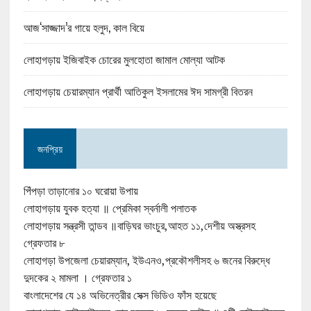
আজ‘সাজ্জাদ’র গায়ে হলুদ, কাল বিয়ে
লোহাগড়ায় ইজিবাইক চোরের মুলহোতা জামাল মোল্যা আটক
লোহাগড়ায় চেয়ারম্যান প্রার্থী আতিকুল ইসলামের ঈদ সামগ্রী বিতরন
জনপ্রিয়
পিঁপড়া তাড়ানোর ১০ ঘরোয়া উপায়
লোহাগড়ায় যুবক হত্যা ॥ প্রেমিকা স্বর্নালী পলাতক
লোহাগড়ায় সন্ত্রসী তান্ডব ॥বাড়িঘর ভাংচুর,আহত ১১,দেশীয় অস্ত্রসহ
গ্রেফতার ৮
লোহাগড়া উপজেলা চেয়ারম্যান, ইউএনও,প্রকৌশলীসহ ৬ জনের বিরুদ্ধে
দুদকের ২ মামলা । গ্রেফতার ১
বাংলাদেশের যে ১৪ অভিনেত্রীর সেক্স ভিডিও ফাঁস হয়েছে