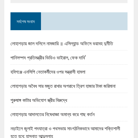
সর্বশেষ সংবাদ
লোহাগড়ায় জাল দলিলে নামজারি ॥ এসিল্যান্ড অফিসে ভয়াবহ দুর্নীতি
পানিসম্পদ প্রতিমন্ত্রীর ভিডিও ভাইরাল, ফেক দাবি’
হবিগঞ্জে এনসিপি নেতাকর্মীদের ওপর সন্ত্রাসী হামলা
লোহাগড়ায় অবৈধ সার মজুত রাখার অপরাধে ত্রিশ হাজার টাকা জরিমানা
পুরুষাঙ্গ কাটার অভিযোগ স্ত্রীর বিরুদ্ধে
লোহাগড়ায় আদালতের নিষেধাজ্ঞা অমান্য করে গাছ কর্তন
নড়াইলে জুলাই পদযাত্রা ও পথসভায় সাংগঠনিকভাবে আমাদের শক্তিশালী
হতে হবে: হাসনাত আব্দুল্লাহ