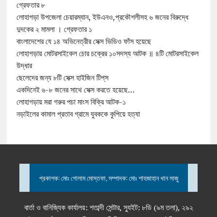
গ্রেফতার ৮
লোহাগড়া উপজেলা চেয়ারম্যান, ইউএনও,প্রকৌশলীসহ ৬ জনের বিরুদ্ধে
দুদকের ২ মামলা । গ্রেফতার ১
বাংলাদেশের যে ১৪ অভিনেত্রীর সেক্স ভিডিও ফাঁস হয়েছে
লোহাগড়ায় মোটরসাইকেল চোর চক্রের ১০সদস্য আটক ॥ ৪টি মোটরসাইকেল
উদ্ধার
ছেলেদের জন্য ৮টি সেক্স হাইজিন টিপ্‌স
একদিনেই ৬-৮ জনের সাথে সেক্স করতে হয়েছে…
লোহাগড়ায় মরা গরুর পচা মাংস বিক্রি আটক-১
নড়াইলের কামাল প্রতাব গ্রামে যুবককে কুপিয়ে হত্যা
প্রকাশক: মোঃ গোলাম মোস্তফা, সম্পাদক: মোঃ শাহজাহান খান সাজু
বার্তা ও বানিজ্যিক কার্যালয়: শতাব্দী সেন্টার, স্যুইট: ৮ডি (৯ম তলা), ২৯২