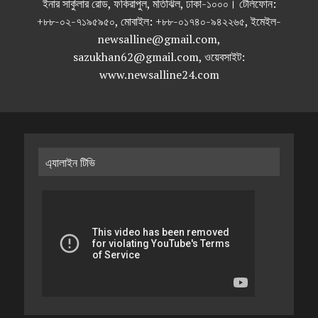
ইনার সার্কুলার রোড, ফকিরাপুল, মতিঝিল, ঢাকা-১০০০। টেলিফোন:
+৮৮-০২-৭১৯৫৯৫০, মোবাইল: +৮৮-০১৭৪০-৯৪২২৬৫, ইমেইল-
newsalline@gmail.com,
sazukhan62@gmail.com, ওয়েবসাইট:
www.newsalline24.com
এ্যালাইন টিভি