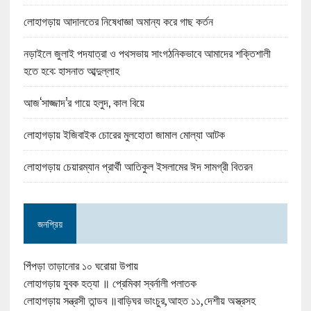
লোহাগড়ায় আদালতের নিষেধাজ্ঞা অমান্য করে গাছ কর্তন
নড়াইলে জুলাই পদযাত্রা ও পথসভায় সাংগঠনিকভাবে আমাদের শক্তিশালী
হতে হবে: হাসনাত আব্দুল্লাহ
আজ‘সাজ্জাদ’র গায়ে হলুদ, কাল বিয়ে
লোহাগড়ায় ইজিবাইক চোরের মুলহোতা জামাল মোল্যা আটক
লোহাগড়ায় চেয়ারম্যান প্রার্থী আতিকুল ইসলামের ঈদ সামগ্রী বিতরন
জনপ্রিয়
পিঁপড়া তাড়ানোর ১০ ঘরোয়া উপায়
লোহাগড়ায় যুবক হত্যা ॥ প্রেমিকা স্বর্নালী পলাতক
লোহাগড়ায় সন্ত্রসী তান্ডব ॥বাড়িঘর ভাংচুর,আহত ১১,দেশীয় অস্ত্রসহ