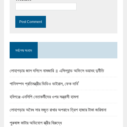
সর্বশেষ সংবাদ
লোহাগড়ায় জাল দলিলে নামজারি ॥ এসিল্যান্ড অফিসে ভয়াবহ দুর্নীতি
পানিসম্পদ প্রতিমন্ত্রীর ভিডিও ভাইরাল, ফেক দাবি’
হবিগঞ্জে এনসিপি নেতাকর্মীদের ওপর সন্ত্রাসী হামলা
লোহাগড়ায় অবৈধ সার মজুত রাখার অপরাধে ত্রিশ হাজার টাকা জরিমানা
পুরুষাঙ্গ কাটার অভিযোগ স্ত্রীর বিরুদ্ধে