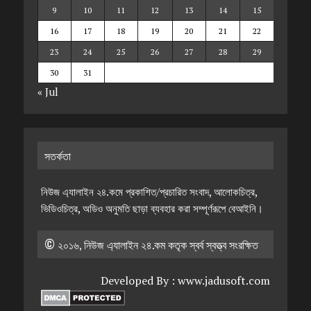
9
10
11
12
13
14
15
16
17
18
19
20
21
22
23
24
25
26
27
28
29
30
31
« Jul
সতর্কতা
নিউজ এ্যালাইন ২৪.কমে প্রকাশিত/প্রচারিত সংবাদ, আলোকচিত্র,
ভিডিওচিত্র, অডিও অনুমতি ছাড়া ব্যবহার করা সম্পূর্ণরূপে বেআইনি।
© ২০১৬, নিউজ এ্যালাইন ২৪.কম কতৃক স্বর্ব স্বত্ত্ব সংরক্ষিত
Developed By :
www.jadusoft.com