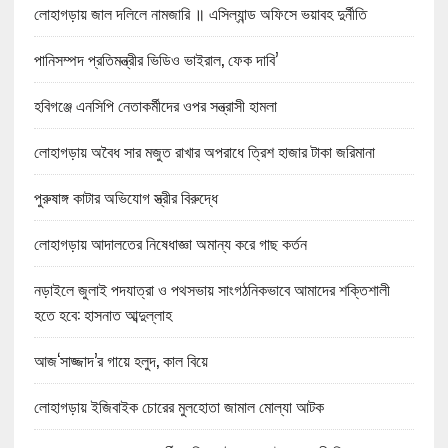
লোহাগড়ায় জাল দলিলে নামজারি ॥ এসিল্যান্ড অফিসে ভয়াবহ দুর্নীতি
পানিসম্পদ প্রতিমন্ত্রীর ভিডিও ভাইরাল, ফেক দাবি’
হবিগঞ্জে এনসিপি নেতাকর্মীদের ওপর সন্ত্রাসী হামলা
লোহাগড়ায় অবৈধ সার মজুত রাখার অপরাধে ত্রিশ হাজার টাকা জরিমানা
পুরুষাঙ্গ কাটার অভিযোগ স্ত্রীর বিরুদ্ধে
লোহাগড়ায় আদালতের নিষেধাজ্ঞা অমান্য করে গাছ কর্তন
নড়াইলে জুলাই পদযাত্রা ও পথসভায় সাংগঠনিকভাবে আমাদের শক্তিশালী
হতে হবে: হাসনাত আব্দুল্লাহ
আজ‘সাজ্জাদ’র গায়ে হলুদ, কাল বিয়ে
লোহাগড়ায় ইজিবাইক চোরের মুলহোতা জামাল মোল্যা আটক