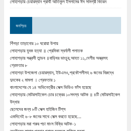
লোহাগড়ায় চেয়ারম্যান প্রার্থী আতিকুল ইসলামের ঈদ সামগ্রী বিতরন
জনপ্রিয়
পিঁপড়া তাড়ানোর ১০ ঘরোয়া উপায়
লোহাগড়ায় যুবক হত্যা ॥ প্রেমিকা স্বর্নালী পলাতক
লোহাগড়ায় সন্ত্রসী তান্ডব ॥বাড়িঘর ভাংচুর,আহত ১১,দেশীয় অস্ত্রসহ
গ্রেফতার ৮
লোহাগড়া উপজেলা চেয়ারম্যান, ইউএনও,প্রকৌশলীসহ ৬ জনের বিরুদ্ধে
দুদকের ২ মামলা । গ্রেফতার ১
বাংলাদেশের যে ১৪ অভিনেত্রীর সেক্স ভিডিও ফাঁস হয়েছে
লোহাগড়ায় মোটরসাইকেল চোর চক্রের ১০সদস্য আটক ॥ ৪টি মোটরসাইকেল
উদ্ধার
ছেলেদের জন্য ৮টি সেক্স হাইজিন টিপ্‌স
একদিনেই ৬-৮ জনের সাথে সেক্স করতে হয়েছে…
লোহাগড়ায় মরা গরুর পচা মাংস বিক্রি আটক-১