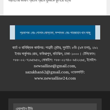
নড়াইলের কামাল প্রতাব গ্রামে যুবককে কুপিয়ে হত্যা
প্রকাশক: মোঃ গোলাম মোস্তফা, সম্পাদক: মোঃ শাহজাহান খান সাজু
বার্তা ও বানিজ্যিক কার্যালয়: শতাব্দী সেন্টার, স্যুইট: ৮ডি (৯ম তলা), ২৯২
ইনার সার্কুলার রোড, ফকিরাপুল, মতিঝিল, ঢাকা-১০০০। টেলিফোন:
+৮৮-০২-৭১৯৫৯৫০, মোবাইল: +৮৮-০১৭৪০-৯৪২২৬৫, ইমেইল-
newsalline@gmail.com,
sazukhan62@gmail.com, ওয়েবসাইট:
www.newsalline24.com
এ্যালাইন টিভি